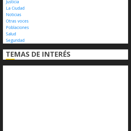
Justicia
La Ciudad
Noticias
Otras voces
Poblaciones
Salud
Seguridad
TEMAS DE INTERÉS
Alfredo Ramírez Bedolla
Claudia Sheinbaum
Congreso del Estado
Congreso de Michoacán
Derechos Humanos
Educación Superior
Michoacán
Morelia
Poder Judicial de Michoacán
Seguridad