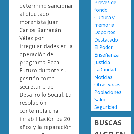
Breves de
0
versión
determinó sancionar
fondo
de
Escoba
al diputado
Cultura y
Anabel
de
morenista Juan
Hernán
Platino
memoria
Carlos Barragán
sobre
recono
Deportes
asesin
trabajo
Vélez por
2
Destacado
de
del
irregularidades en la
El Poder
Carlos
person
operación del
Enseñanza
Manzo
de
Presun
programa Beca
Justicia
limpia
sicarios
AGOSTO
La Ciudad
Futuro durante su
de
exhibe
7, 2026
Noticias
Morelia
armas
gestión como
0
Alfons
y
Otras voces
3
secretario de
Martín
provoc
Poblaciones
Desarrollo Social. La
a
Salud
AGOSTO
resolución
militar
Poder
7, 2026
Seguridad
contempla una
en
Judicial
0
carrete
de
inhabilitación de 20
BUSCAS
de
Michoa
años y la reparación
Sinaloa
llama
ALGO EN
4