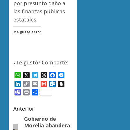
por presunto daño a
las finanzas públicas
estatales.
Me gusta esto:
¿Te gustó? Comparte:
WhatsApp
X
Telegram
Threads
Facebook
Messenger
LinkedIn
Copy
Email
Gmail
Outlook.com
Snapchat
Link
Teams
Print
Compartir
Navegación
Anterior
de
Gobierno de
Entrada
Morelia abandera
anterior: