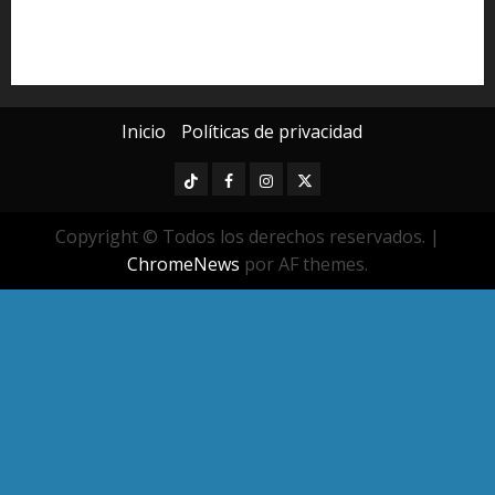
seguridad pública
UMSNH
Universidad Michoacana
Yarabí Ávila
Inicio
Políticas de privacidad
TikTok
Facebook
Instagram
Twitter
Copyright © Todos los derechos reservados.
|
ChromeNews
por AF themes.