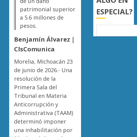
de un daño
a
AGOSTO
patrimonial superior
ESPECIAL?
juzgar
7, 2026
con
a 5.6 millones de
Atlétic
0
perspec
Morelia
pesos.
de
UMSNH
bienest
debuta
Benjamín Álvarez |
animal
con
5
ClsComunica
triunfo
AGOSTO
en
7, 2026
Morelia, Michoacán 23
la
0
de junio de 2026.- Una
Copa
Metrop
resolución de la
Primera Sala del
AGOSTO
7, 2026
Tribunal en Materia
0
Anticorrupción y
Administrativa (TAAM)
determinó imponer
una inhabilitación por