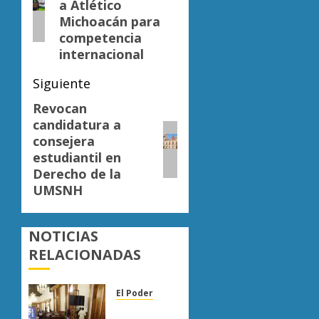
entradas
a Atlético
Michoacán para
competencia
internacional
Siguiente
Revocan
Siguiente
candidatura a
entrada:
consejera
estudiantil en
Derecho de la
UMSNH
NOTICIAS
RELACIONADAS
El Poder
Congreso