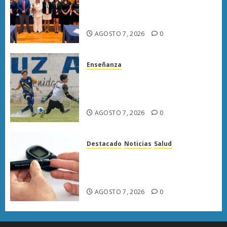
llama a juzgar con perspectiva
de bienestar animal
AGOSTO 7, 2026
0
Enseñanza
Atlético Morelia-UMSNH
debuta con triunfo en la Copa
Metropolitana
AGOSTO 7, 2026
0
Destacado
Noticias
Salud
Diabetes provoca más muertes
en Michoacán que el promedio
del país
AGOSTO 7, 2026
0