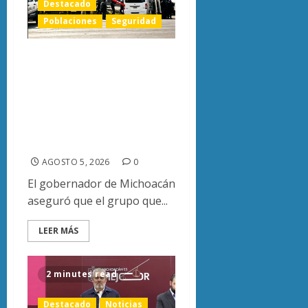
Destacado
Poblaciones
Seguridad
Bedolla asegura
que manifestantes
de Arantepacua no
representaban a la
comunidad
AGOSTO 5, 2026
0
El gobernador de Michoacán
aseguró que el grupo que...
LEER MÁS
2 minutes read
Destacado
Noticias