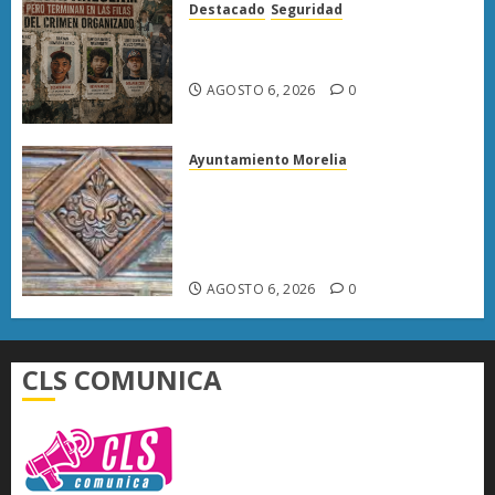
Destacado
Seguridad
Desaparecen… y terminan en
las filas del crimen organizado.
AGOSTO 6, 2026
0
Ayuntamiento Morelia
Rehabilitación del Centro
Histórico de Morelia alcanza
40% de avance en edificios
emblemáticos
AGOSTO 6, 2026
0
CLS COMUNICA