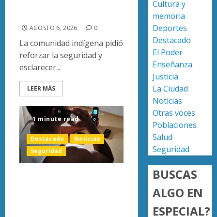
Cultura y
en
obtien
narcomanta
prepara
certifi
memoria
de
ISO
Deportes
AGOSTO 6, 2026
0
Uruapa
27001
2
Destacado
La comunidad indígena pidió
y
El Poder
AGOSTO
reforzar la seguridad y
asegur
6, 2026
Enseñanza
esclarecer...
ser
Uruapa
Justicia
0
el
lidera
La Ciudad
LEER MÁS
primer
superfi
Noticias
munici
sembra
del
de
Otras voces
3
1 minute read
país
aguaca
Poblaciones
en
en
Salud
Destacado
Noticias
lograrl
Michoa
APEAM
Seguridad
Seguridad
con
confía
AGOSTO
más
en
6, 2026
BUSCAS
Observatorio de
de
reactiv
0
19
export
ALGO EN
4
Apatzingán alerta
mil
de
por extorsiones y
ESPECIAL?
hectár
aguaca