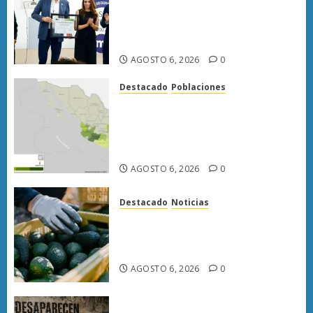
ISO 27001 y asegura ser el
primer municipio del país en
lograrla
AGOSTO 6, 2026
0
Destacado
Poblaciones
Uruapan lidera superficie
sembrada de aguacate en
Michoacán con más de 19 mil
hectáreas
AGOSTO 6, 2026
0
Destacado
Noticias
APEAM confía en reactivar
exportación de aguacate a EU
tras diálogo binacional
AGOSTO 6, 2026
0