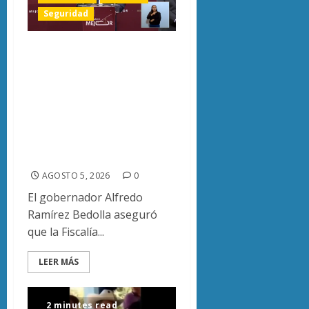
Seguridad
«La Fiscalía está
reforzada»:
Bedolla minimiza
impacto por
eventual relevo de
Carlos Torres Piña
AGOSTO 5, 2026
0
El gobernador Alfredo
Ramírez Bedolla aseguró
que la Fiscalía...
LEER MÁS
2 minutes read