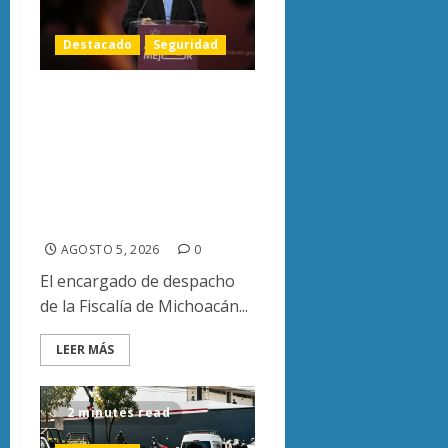
Destacado
Seguridad
«FGE prioriza
desmantelar redes
criminales para
evitar su
reorganización»
AGOSTO 5, 2026
0
El encargado de despacho
de la Fiscalía de Michoacán...
LEER MÁS
2 minutes read