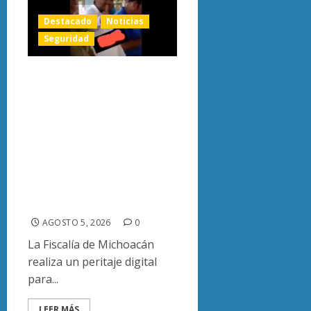
Destacado
Noticias
Seguridad
FGE analiza
autenticidad de
video que
relaciona a Carlos
Manzo con
«Poncho La
Quiringua»
AGOSTO 5, 2026
0
La Fiscalía de Michoacán
realiza un peritaje digital
para...
LEER MÁS