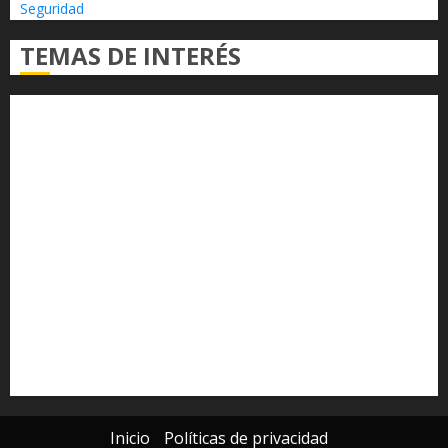
Seguridad
TEMAS DE INTERÉS
Alfredo Ramírez Bedolla
Claudia Sheinbaum
Congreso del Estado
Congreso de Michoacán
Derechos Humanos
Educación Superior
Michoacán
Morelia
Poder Judicial de Michoacán
Seguridad
seguridad pública
UMSNH
Universidad Michoacana
Yarabí Ávila
Inicio
Políticas de privacidad