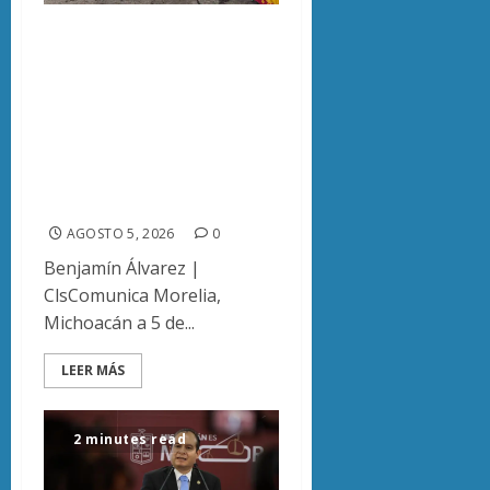
Narcomanta
exhibe
acusaciones
contra seis
personas en
Caltzontzin
AGOSTO 5, 2026
0
Benjamín Álvarez |
ClsComunica Morelia,
Michoacán a 5 de...
LEER MÁS
2 minutes read