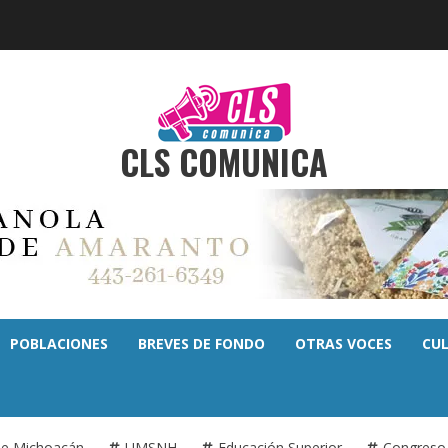
CLS COMUNICA
POBLACIONES
BREVES DE FONDO
OTRAS VOCES
CU
de Michoacán
UMSNH
Educación Superior
Congreso 