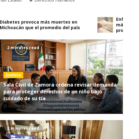
Enfermedades de
es provoca más muertes en
más vidas en Mi
cán que el promedio del país
promedio del paí
2 minutes read
2 minutes read
Justicia
Sala Civil de Zamora ordena revisar demanda
para proteger derechos de un niño bajo
cuidado de su tía
AGOSTO 6, 2026
0
2 minutes read