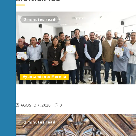
2 minutes read
Ayuntamiento Morelia
Escoba de Platino reconoce trabajo del personal
de limpia de Morelia: Alfonso Martínez
AGOSTO 7, 2026
0
2 minutes read