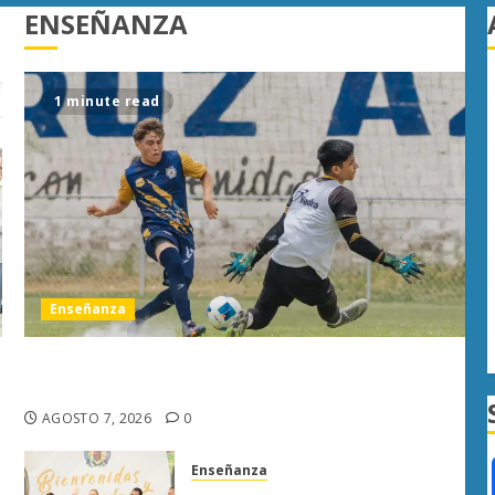
ENSEÑANZA
1 minute read
Enseñanza
Atlético Morelia-UMSNH debuta con triunfo en la
Copa Metropolitana
AGOSTO 7, 2026
0
Enseñanza