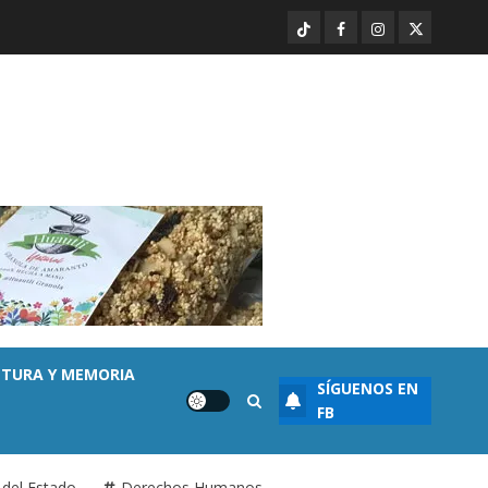
TikTok
Facebook
Instagram
Twitter
LTURA Y MEMORIA
SÍGUENOS EN
FB
del Estado
Derechos Humanos