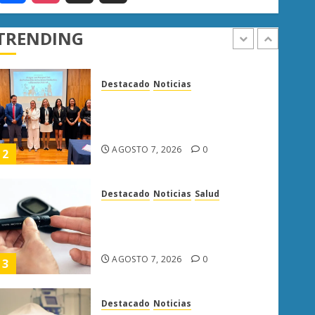
TRENDING
Destacado
Noticias
Poder Judicial de Michoacán
llama a juzgar con perspectiva
de bienestar animal
AGOSTO 7, 2026
0
2
Destacado
Noticias
Salud
Diabetes provoca más muertes
en Michoacán que el promedio
del país
AGOSTO 7, 2026
0
3
Destacado
Noticias
Enfermedades del corazón
cobran más vidas en Michoacán
que el promedio del país