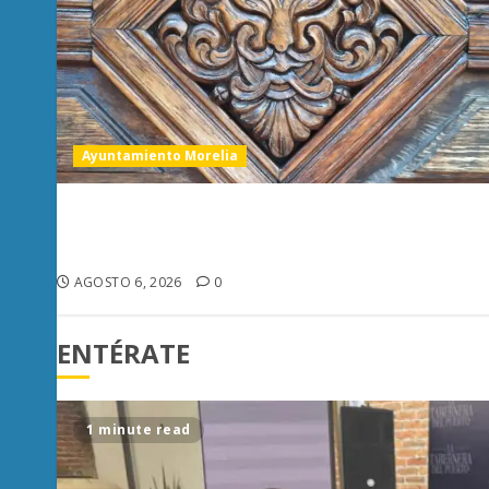
Ayuntamiento Morelia
Rehabilitación del Centro Histórico de Morelia
alcanza 40% de avance en edificios
emblemáticos
AGOSTO 6, 2026
0
ENTÉRATE
2 minutes read