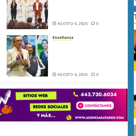
UMSNH fortalece vínculo con
familias de nuevo ingreso en
preparatorias de Uruapan
AGOSTO 6, 2026
0
Enseñanza
UMSNH llama a padres de
familia a involucrarse en la
formación de estudiantes de
bachillerato
AGOSTO 4, 2026
0