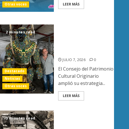
exportación de aguacate a EU
LEER MÁS
Otras voces
tras diálogo binacional
AGOSTO 6, 2026
0
5
Consejo Wixárika va
contra César Menchaca
2 minutes read
y empresas por
presunta
comercialización de
patrimonio indígena
JULIO 7, 2026
0
El Consejo del Patrimonio
Destacado
Cultural Originario
Noticias
amplió su estrategia...
Ayuntamiento Morelia
Cultura y memoria
Otras voces
orelia apuesta por el cine local: cortometraje “Visiones
LEER MÁS
MAYO 1, 2026
0
CHERÁN ANTE LA VISITA
PRESIDENCIAL: ENTRE LA
3 minutes read
EXIGENCIA DIGNA Y LA
AUTONOMÍA REAL