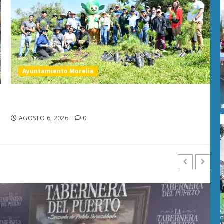
Ayuntamiento Morelia
Reforestan Tiripetío con 800 árboles; Gobierno
de Morelia mantiene campaña ambiental
AGOSTO 6, 2026
0