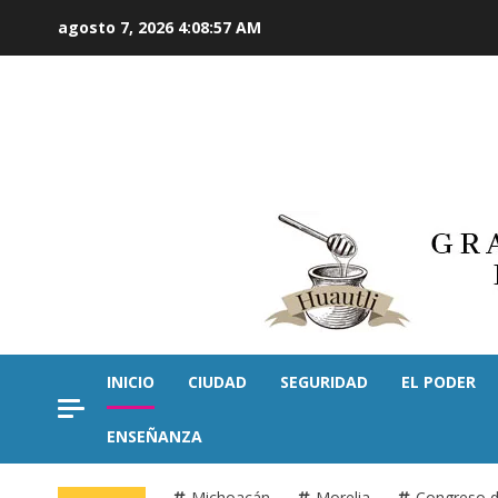
Saltar
agosto 7, 2026
4:08:59 AM
al
contenido
INICIO
CIUDAD
SEGURIDAD
EL PODER
ENSEÑANZA
Michoacán
Morelia
Congreso 