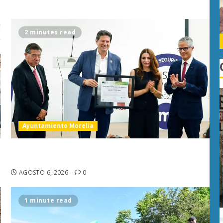
2 minutes read
Ayuntamiento Morelia
Morelia obtiene certificación ISO 27001 y asegura
ser el primer municipio del país en lograrla
AGOSTO 6, 2026
0
1 minute read