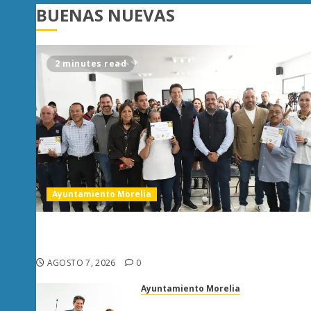
BUENAS NUEVAS
2 minutes read
Ayuntamiento Morelia
Escoba de Platino reconoce trabajo del personal
de limpia de Morelia: Alfonso Martínez
AGOSTO 7, 2026
0
Ayuntamiento Morelia
Morelia obtiene certificación