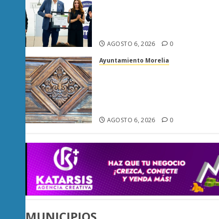
ISO 27001 y asegura ser el
primer municipio del país en
lograrla
AGOSTO 6, 2026
0
Ayuntamiento Morelia
Rehabilitación del Centro
Histórico de Morelia alcanza
40% de avance en edificios
emblemáticos
AGOSTO 6, 2026
0
MUNICIPIOS