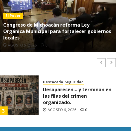
El Poder
Congreso de Michoacán reforma Ley
Destacado
Seguridad
Orgánica Municipal para fortalecer gobiernos
locales
Presuntos sicarios exhiben armas y provocan a militar
AGOSTO 5, 2026
0
AGOSTO 7, 2026
0
Destacado
Seguridad
Desaparecen… y terminan en
Destacado
Noticias
Salud
las filas del crimen
Diabetes provoca más muertes
organizado.
en Michoacán que el promedio
AGOSTO 6, 2026
0
3
4
del país
AGOSTO 7, 2026
0
3