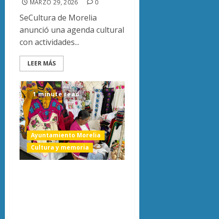
MARZO 29, 2026
0
SeCultura de Morelia
anunció una agenda cultural
con actividades...
LEER MÁS
1 minute read
Ayuntamiento Morelia
Cultura y memoria
En Día del
Artesano, regidora
de Morelia llama a
dignificar el