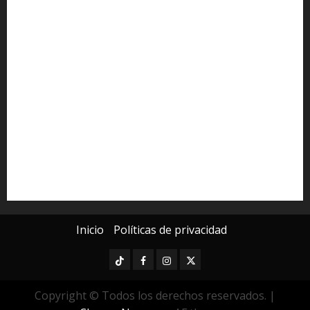
Alfredo Ramírez Bedolla
Claudia Sheinbaum
Congreso del Estado
Congreso de Michoacán
Derechos Humanos
Educación Superior
Michoacán
Morelia
Poder Judicial de Michoacán
Seguridad
seguridad pública
UMSNH
Universidad Michoacana
Yarabí Ávila
Inicio
Políticas de privacidad
TikTok
Facebook
Instagram
Twitter
Copyright © Todos los derechos reservados.
|