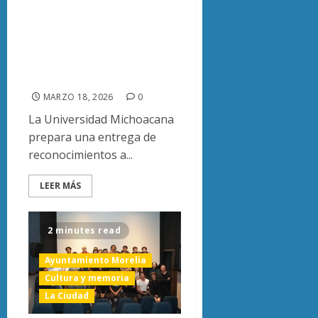
de la radio y
televisión por 50
años de Radio
Nicolaita
MARZO 18, 2026
0
La Universidad Michoacana
prepara una entrega de
reconocimientos a...
LEER MÁS
2 minutes read
Ayuntamiento Morelia
Cultura y memoria
La Ciudad