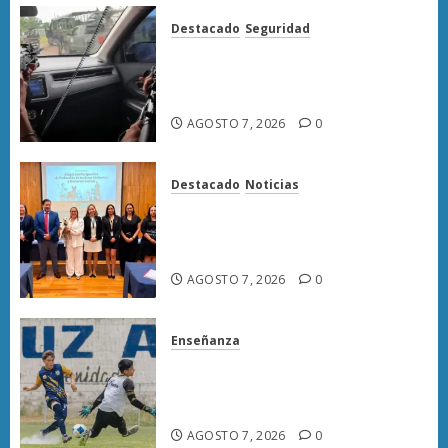
Destacado
Seguridad
Presuntos sicarios exhiben
armas y provocan a militares
en carretera de Sinaloa
AGOSTO 7, 2026
0
Destacado
Noticias
Poder Judicial de Michoacán
llama a juzgar con perspectiva
de bienestar animal
AGOSTO 7, 2026
0
Enseñanza
Atlético Morelia-UMSNH
debuta con triunfo en la Copa
Metropolitana
AGOSTO 7, 2026
0