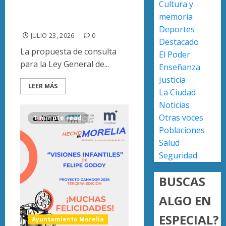
alcance, advierte
Cultura y
Anabel
de
Hernán
Platino
memoria
investigador
sobre
recono
Deportes
JULIO 23, 2026
0
asesin
trabajo
2
Destacado
de
del
La propuesta de consulta
El Poder
Carlos
person
para la Ley General de...
Enseñanza
Manzo
de
Presun
Justicia
limpia
sicarios
LEER MÁS
AGOSTO
La Ciudad
de
exhibe
7, 2026
Noticias
Morelia
armas
0
Alfons
y
Otras voces
1 minute read
3
Martín
provoc
Poblaciones
a
Salud
AGOSTO
militar
Poder
7, 2026
Seguridad
en
Judicial
0
carrete
de
BUSCAS
de
Michoa
Sinaloa
llama
ALGO EN
4
a
AGOSTO
ESPECIAL?
juzgar
Ayuntamiento Morelia
7, 2026