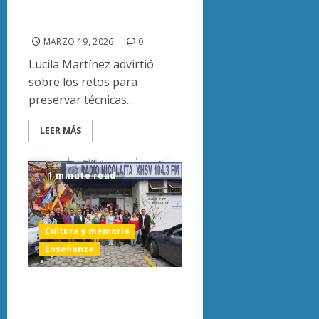
trabajo artesanal
MARZO 19, 2026
0
Lucila Martínez advirtió
sobre los retos para
preservar técnicas...
LEER MÁS
1 minute read
Cultura y memoria
Enseñanza
UMSNH
reconocerá a voces