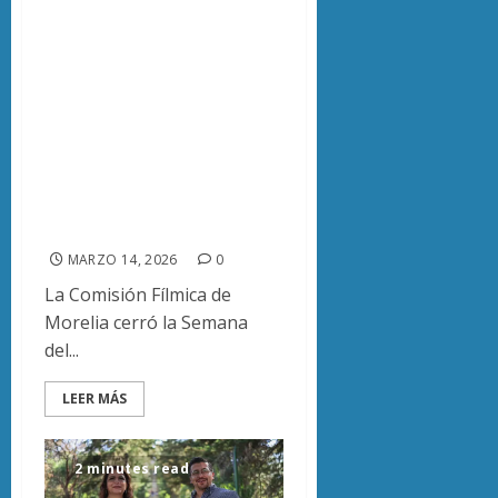
Morelia apuesta
por el cine:
Semana del Cine
reúne a
estudiantes,
actores y
productores
MARZO 14, 2026
0
La Comisión Fílmica de
Morelia cerró la Semana
del...
LEER MÁS
2 minutes read