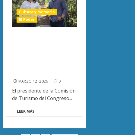
Cultura y memoria
El Poder
Diputado Antonio
Mendoza invita a
vivir la
K’uínchekua 2026
en Tzintzuntzan
MARZO 12, 2026
0
El presidente de la Comisión
de Turismo del Congreso...
LEER MÁS