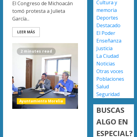
Cultura y
en
obtien
El Congreso de Michoacán
prepara
certifi
memoria
tomó protesta a Julieta
de
ISO
Deportes
García...
Uruapa
27001
2
Destacado
y
LEER MÁS
El Poder
AGOSTO
asegur
6, 2026
Enseñanza
ser
Uruapa
Justicia
0
el
lidera
2 minutes read
La Ciudad
primer
superfi
Noticias
munici
sembra
del
de
Otras voces
3
país
aguaca
Poblaciones
en
en
Salud
lograrl
Michoa
APEAM
Seguridad
con
confía
Ayuntamiento Morelia
AGOSTO
más
en
6, 2026
BUSCAS
de
reactiv
0
Buscan elevar la
19
export
ALGO EN
4
mil
de
Protección Civil a
ESPECIAL?
hectár
aguaca
rango