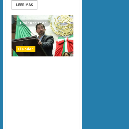
LEER MÁS
1 minute read
El Poder
Proponen que
servicio social de
estudiantes se
enfoque en
reforestación,
agua y energías
limpias en
Michoacán