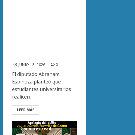
universitarios de
psicología y
trabajo social a
escuelas para
atender salud
mental de
estudiantes
JUNIO 18, 2026
0
El diputado Abraham
Espinoza planteó que
estudiantes universitarios
realicen...
LEER MÁS
2 minutes read