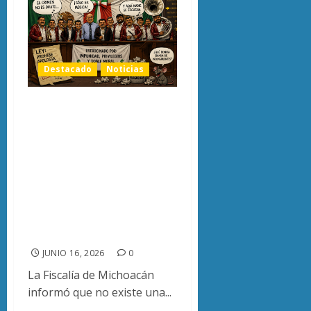
Destacado
Noticias
FGE espera
resolución de
Segob para definir
posible
investigación por
apología del delito
en el Congreso
JUNIO 16, 2026
0
La Fiscalía de Michoacán
informó que no existe una...