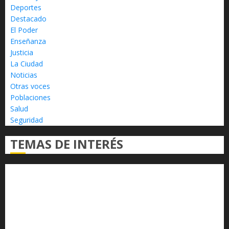
Deportes
Destacado
El Poder
Enseñanza
Justicia
La Ciudad
Noticias
Otras voces
Poblaciones
Salud
Seguridad
TEMAS DE INTERÉS
Alfredo Ramírez Bedolla
Claudia Sheinbaum
Congreso del Estado
Congreso de Michoacán
Derechos Humanos
Educación Superior