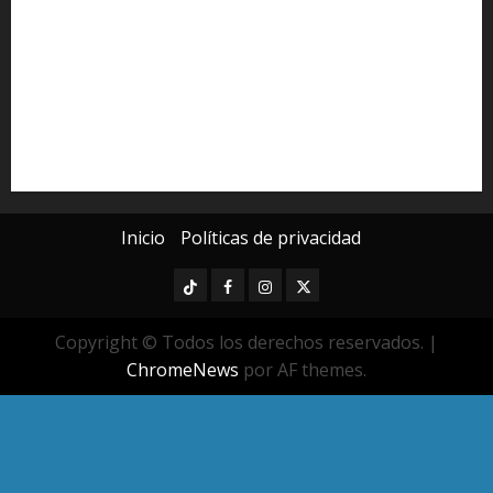
Michoacán
Morelia
Poder Judicial de Michoacán
Seguridad
seguridad pública
UMSNH
Universidad Michoacana
Yarabí Ávila
Inicio
Políticas de privacidad
TikTok
Facebook
Instagram
Twitter
Copyright © Todos los derechos reservados.
|
ChromeNews
por AF themes.