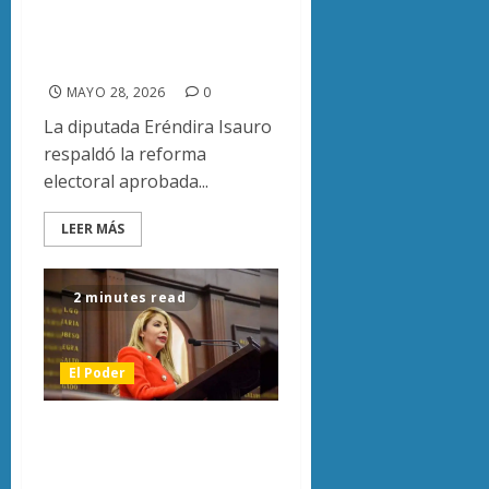
en candidaturas:
Eréndira Isauro
MAYO 28, 2026
0
La diputada Eréndira Isauro
respaldó la reforma
electoral aprobada...
LEER MÁS
2 minutes read
El Poder
Adultos mayores
pagarían solo la