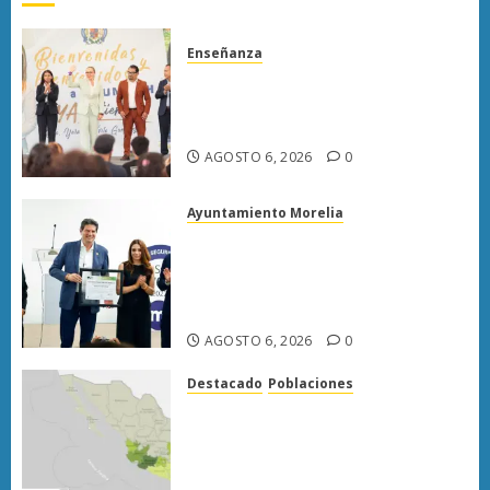
Enseñanza
UMSNH fortalece vínculo con
familias de nuevo ingreso en
preparatorias de Uruapan
AGOSTO 6, 2026
0
Ayuntamiento Morelia
Morelia obtiene certificación
ISO 27001 y asegura ser el
primer municipio del país en
lograrla
AGOSTO 6, 2026
0
Destacado
Poblaciones
Uruapan lidera superficie
sembrada de aguacate en
Michoacán con más de 19 mil
hectáreas