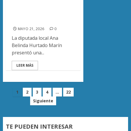
mitad del
transporte público
en Michoacán
MAYO 21, 2026
0
La diputada local Ana
Belinda Hurtado Marín
presentó una...
LEER MÁS
Paginación
1
2
3
4
…
22
Siguiente
de
entradas
TE PUEDEN INTERESAR