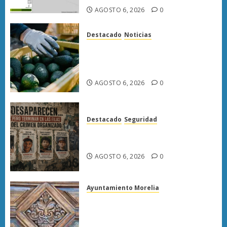
AGOSTO 6, 2026
0
Destacado
Noticias
APEAM confía en reactivar
exportación de aguacate a EU
tras diálogo binacional
AGOSTO 6, 2026
0
Destacado
Seguridad
Desaparecen… y terminan en
las filas del crimen organizado.
AGOSTO 6, 2026
0
Ayuntamiento Morelia
Rehabilitación del Centro
Histórico de Morelia alcanza
40% de avance en edificios