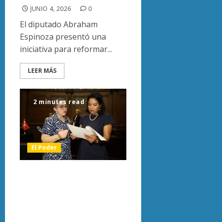
JUNIO 4, 2026
0
El diputado Abraham
Espinoza presentó una
iniciativa para reformar...
LEER MÁS
2 minutes read
El Poder
Reforma electoral
en Michoacán
busca frenar
deudores y crimen