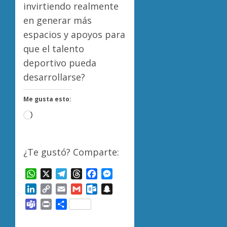
invirtiendo realmente
en generar más
espacios y apoyos para
que el talento
deportivo pueda
desarrollarse?
Me gusta esto:
Cargando...
¿Te gustó? Comparte:
WhatsApp
X
Telegram
Threads
Facebook
Messenger
LinkedIn
Copy
Email
Gmail
Outlook.com
Snapchat
Link
Teams
Print
Compartir