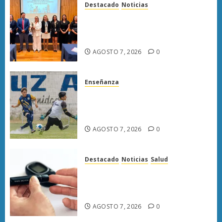
Destacado
Noticias
Poder Judicial de Michoacán
llama a juzgar con perspectiva
de bienestar animal
AGOSTO 7, 2026
0
Enseñanza
Atlético Morelia-UMSNH
debuta con triunfo en la Copa
Metropolitana
AGOSTO 7, 2026
0
Destacado
Noticias
Salud
Diabetes provoca más muertes
en Michoacán que el promedio
del país
AGOSTO 7, 2026
0