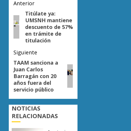
Navegación
Anterior
de
Titúlate ya:
Entrada
UMSNH mantiene
anterior:
entradas
descuento de 57%
en trámite de
titulación
Siguiente
TAAM sanciona a
Siguiente
Juan Carlos
entrada:
Barragán con 20
años fuera del
servicio público
NOTICIAS
RELACIONADAS