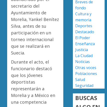
Breves de
a
secretario del
AGOSTO
fondo
militar
Poder
7, 2026
Ayuntamiento de
Cultura y
en
Judicial
0
Morelia, Yankel Benítez
carrete
de
memoria
de
Michoa
Silva, antes de su
Deportes
Sinaloa
llama
4
Destacado
participación en un
a
El Poder
AGOSTO
torneo internacional
juzgar
7, 2026
Enseñanza
que se realizará en
con
Atlétic
Justicia
0
perspec
Morelia
Suecia.
La Ciudad
de
UMSNH
Durante el acto, el
Noticias
bienest
debuta
animal
con
Otras voces
funcionario destacó
5
triunfo
Poblaciones
que los jóvenes
AGOSTO
en
Salud
7, 2026
deportistas
la
Seguridad
0
representarán a
Copa
Metrop
Morelia y a México en
BUSCAS
una competencia
AGOSTO
ALGO EN
7, 2026