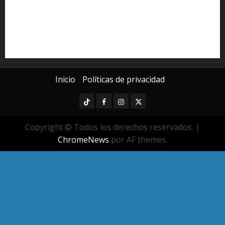
Poder Judicial de Michoacán
Seguridad
seguridad pública
UMSNH
Universidad Michoacana
Yarabí Ávila
Inicio
Políticas de privacidad
TikTok
Facebook
Instagram
Twitter
Copyright © Todos los derechos reservados.
|
ChromeNews
por AF themes.