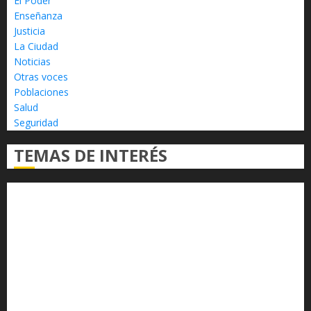
El Poder
Enseñanza
Justicia
La Ciudad
Noticias
Otras voces
Poblaciones
Salud
Seguridad
TEMAS DE INTERÉS
Alfredo Ramírez Bedolla
Claudia Sheinbaum
Congreso del Estado
Congreso de Michoacán
Derechos Humanos
Educación Superior
Michoacán
Morelia