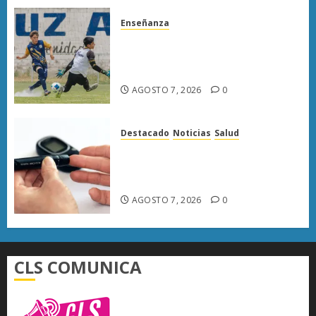
Enseñanza
Atlético Morelia-UMSNH
debuta con triunfo en la Copa
Metropolitana
AGOSTO 7, 2026
0
Destacado
Noticias
Salud
Diabetes provoca más muertes
en Michoacán que el promedio
del país
AGOSTO 7, 2026
0
CLS COMUNICA