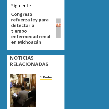
Siguiente
Congreso
Siguiente
refuerza ley para
entrada:
detectar a
tiempo
enfermedad renal
en Michoacán
NOTICIAS
RELACIONADAS
El Poder
Congreso
de
Michoacán
reforma
Ley