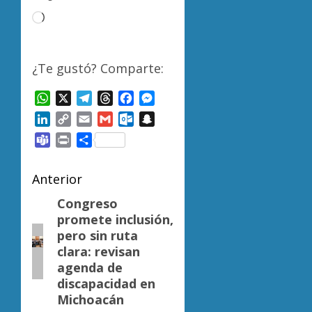
Cargando...
¿Te gustó? Comparte:
WhatsApp
X
Telegram
Threads
Facebook
Messenger
LinkedIn
Copy
Email
Gmail
Outlook.com
Snapchat
Link
Teams
Print
Compartir
Navegación
Anterior
de
Congreso
Entrada
promete inclusión,
anterior:
entradas
pero sin ruta
clara: revisan
agenda de
discapacidad en
Michoacán