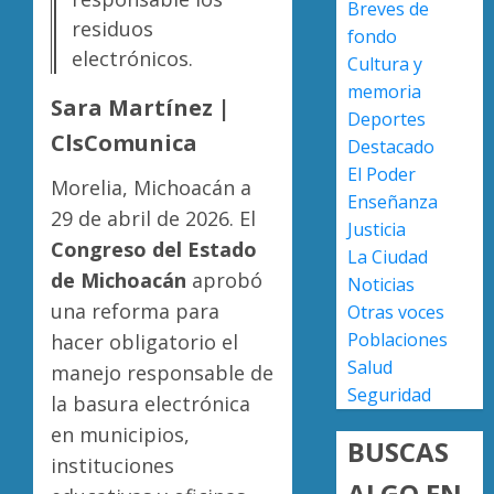
Breves de
a
residuos
AGOSTO
fondo
militar
Poder
7, 2026
electrónicos.
Cultura y
en
Judicial
0
carrete
de
memoria
Sara Martínez |
de
Michoa
Deportes
Sinaloa
llama
ClsComunica
4
Destacado
a
El Poder
AGOSTO
Morelia, Michoacán a
juzgar
7, 2026
Enseñanza
con
Atlétic
29 de abril de 2026. El
Justicia
0
perspec
Morelia
Congreso del Estado
La Ciudad
de
UMSNH
de Michoacán
aprobó
Noticias
bienest
debuta
animal
una reforma para
con
Otras voces
5
triunfo
Poblaciones
hacer obligatorio el
AGOSTO
en
Salud
7, 2026
manejo responsable de
la
Seguridad
0
la basura electrónica
Copa
Metrop
en municipios,
BUSCAS
instituciones
AGOSTO
ALGO EN
7, 2026