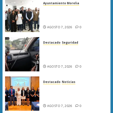
Ayuntamiento Morelia
Escoba de Platino reconoce
trabajo del personal de limpia
de Morelia: Alfonso Martínez
AGOSTO 7, 2026
0
Destacado
Seguridad
Presuntos sicarios exhiben
armas y provocan a militares
en carretera de Sinaloa
AGOSTO 7, 2026
0
Destacado
Noticias
Poder Judicial de Michoacán
llama a juzgar con perspectiva
de bienestar animal
AGOSTO 7, 2026
0