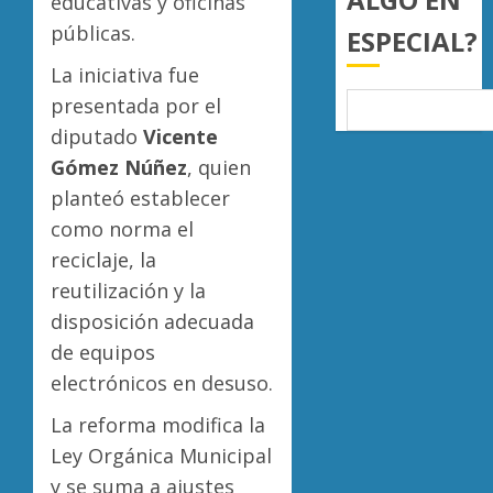
educativas y oficinas
0
públicas.
ESPECIAL?
La iniciativa fue
presentada por el
diputado
Vicente
Gómez Núñez
, quien
planteó establecer
como norma el
reciclaje, la
reutilización y la
disposición adecuada
de equipos
electrónicos en desuso.
La reforma modifica la
Ley Orgánica Municipal
y se suma a ajustes