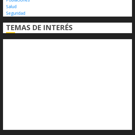
Salud
Seguridad
TEMAS DE INTERÉS
Alfredo Ramírez Bedolla
Claudia Sheinbaum
Congreso del Estado
Congreso de Michoacán
Derechos Humanos
Educación Superior
Michoacán
Morelia
Poder Judicial de Michoacán
Seguridad
seguridad pública
UMSNH
Universidad Michoacana
Yarabí Ávila