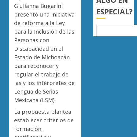
mil
de
Giulianna Bugarini
ESPECIAL?
hectár
aguaca
presentó una iniciativa
a
Desapa
AGOSTO
de reforma a la Ley
EU
y
6, 2026
tras
termin
para la Inclusión de las
0
diálogo
en
Personas con
binacio
las
5
Discapacidad en el
filas
AGOSTO
Estado de Michoacán
del
6, 2026
crimen
para reconocer y
0
organiz
regular el trabajo de
las y los intérpretes de
AGOSTO
6, 2026
Lengua de Señas
0
Mexicana (LSM).
La propuesta plantea
establecer criterios de
formación,