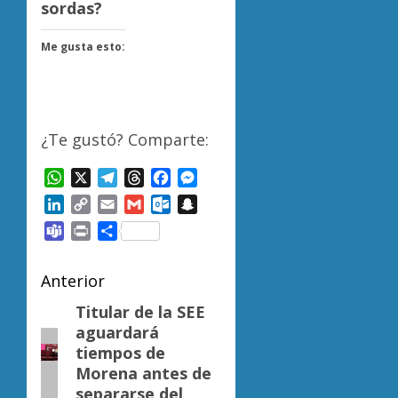
sordas?
Me gusta esto:
¿Te gustó? Comparte:
WhatsApp
X
Telegram
Threads
Facebook
Messenger
LinkedIn
Copy
Email
Gmail
Outlook.com
Snapchat
Link
Teams
Print
Compartir
Navegación
Anterior
de
Titular de la SEE
Entrada
aguardará
anterior:
entradas
tiempos de
Morena antes de
separarse del