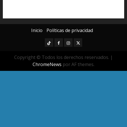
seguridad pública
UMSNH
Universidad Michoacana
Yarabí Ávila
Inicio
Políticas de privacidad
TikTok
Facebook
Instagram
Twitter
Copyright © Todos los derechos reservados.
|
ChromeNews
por AF themes.