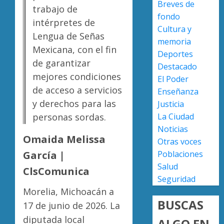
Breves de
nuevo
trabajo de
fondo
ingreso
Moreli
intérpretes de
Cultura y
en
obtien
Lengua de Señas
prepara
certifi
memoria
Mexicana, con el fin
de
ISO
Deportes
Uruapa
de garantizar
27001
2
Destacado
y
mejores condiciones
El Poder
AGOSTO
asegur
6, 2026
de acceso a servicios
Enseñanza
ser
Uruapa
y derechos para las
Justicia
0
el
lidera
La Ciudad
personas sordas.
primer
superfi
Noticias
munici
sembra
Omaida Melissa
del
de
Otras voces
3
país
aguaca
Poblaciones
García |
en
en
Salud
ClsComunica
lograrl
Michoa
APEAM
Seguridad
con
confía
Morelia, Michoacán a
AGOSTO
más
en
6, 2026
BUSCAS
17 de junio de 2026. La
de
reactiv
0
19
export
diputada local
ALGO EN
4