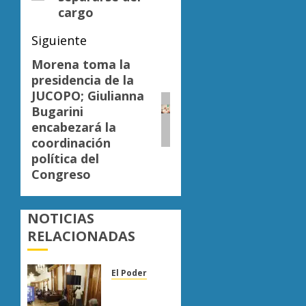
cargo
Siguiente
Morena toma la
Siguiente
presidencia de la
entrada:
JUCOPO; Giulianna
Bugarini
encabezará la
coordinación
política del
Congreso
NOTICIAS
RELACIONADAS
El Poder
Congreso
de