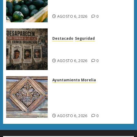
exportación de aguacate a EU
tras diálogo binacional
AGOSTO 6, 2026
0
Destacado
Seguridad
Desaparecen… y terminan en
las filas del crimen organizado.
AGOSTO 6, 2026
0
Ayuntamiento Morelia
Rehabilitación del Centro
Histórico de Morelia alcanza
40% de avance en edificios
emblemáticos
AGOSTO 6, 2026
0