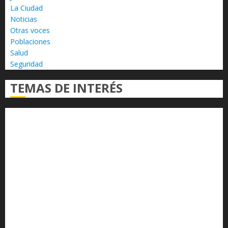
La Ciudad
Noticias
Otras voces
Poblaciones
Salud
Seguridad
TEMAS DE INTERÉS
Alfredo Ramírez Bedolla
Claudia Sheinbaum
Congreso del Estado
Congreso de Michoacán
Derechos Humanos
Educación Superior
Michoacán
Morelia
Poder Judicial de Michoacán
Seguridad