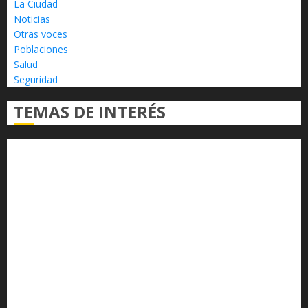
La Ciudad
Noticias
Otras voces
Poblaciones
Salud
Seguridad
TEMAS DE INTERÉS
Alfredo Ramírez Bedolla
Claudia Sheinbaum
Congreso del Estado
Congreso de Michoacán
Derechos Humanos
Educación Superior
Michoacán
Morelia
Poder Judicial de Michoacán
Seguridad
seguridad pública
UMSNH