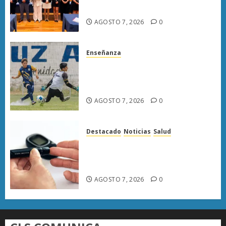
de bienestar animal
AGOSTO 7, 2026
0
Enseñanza
Atlético Morelia-UMSNH
debuta con triunfo en la Copa
Metropolitana
AGOSTO 7, 2026
0
Destacado
Noticias
Salud
Diabetes provoca más muertes
en Michoacán que el promedio
del país
AGOSTO 7, 2026
0