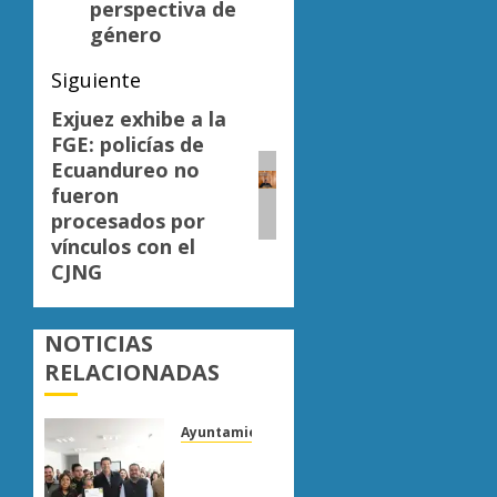
perspectiva de
género
Siguiente
Exjuez exhibe a la
Siguiente
FGE: policías de
entrada:
Ecuandureo no
fueron
procesados por
vínculos con el
CJNG
NOTICIAS
RELACIONADAS
Ayuntamiento Morelia
Escoba
de