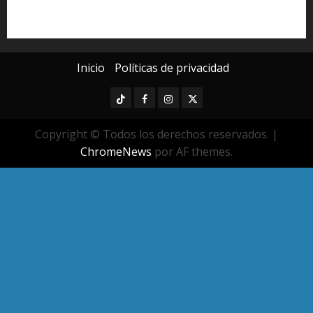
Universidad Michoacana
Yarabí Ávila
Inicio
Políticas de privacidad
TikTok
Facebook
Instagram
Twitter
Copyright © Todos los derechos reservados.
|
ChromeNews
por AF themes.