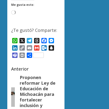
Me gusta esto:
Cargando...
¿Te gustó? Comparte:
WhatsApp
X
Telegram
Threads
Facebook
Messenger
LinkedIn
Copy
Email
Gmail
Outlook.com
Snapchat
Link
Teams
Print
Compartir
Navegación
Anterior
de
Proponen
Entrada
reformar Ley de
anterior:
entradas
Educación de
Michoacán para
fortalecer
inclusión y