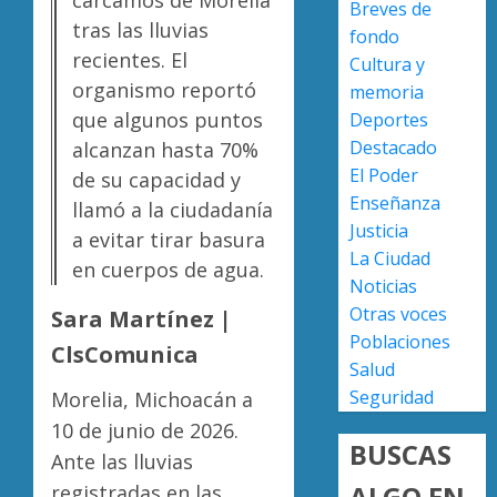
Breves de
a
tras las lluvias
AGOSTO
fondo
militar
Poder
7, 2026
recientes. El
Cultura y
en
Judicial
0
organismo reportó
carrete
de
memoria
de
Michoa
que algunos puntos
Deportes
Sinaloa
llama
4
Destacado
alcanzan hasta 70%
a
El Poder
de su capacidad y
AGOSTO
juzgar
7, 2026
Enseñanza
llamó a la ciudadanía
con
Atlétic
Justicia
0
perspec
a evitar tirar basura
Morelia
La Ciudad
de
UMSNH
en cuerpos de agua.
Noticias
bienest
debuta
animal
con
Otras voces
Sara Martínez |
5
triunfo
Poblaciones
ClsComunica
AGOSTO
en
Salud
7, 2026
la
Seguridad
Morelia, Michoacán a
0
Copa
10 de junio de 2026.
Metrop
BUSCAS
Ante las lluvias
AGOSTO
ALGO EN
registradas en las
7, 2026