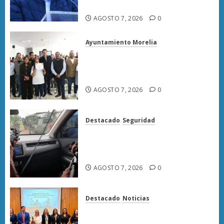
Carlos Manzo
AGOSTO 7, 2026
0
Ayuntamiento Morelia
Escoba de Platino reconoce
trabajo del personal de limpia
de Morelia: Alfonso Martínez
AGOSTO 7, 2026
0
Destacado
Seguridad
Presuntos sicarios exhiben
armas y provocan a militares
en carretera de Sinaloa
AGOSTO 7, 2026
0
Destacado
Noticias
Poder Judicial de Michoacán
llama a juzgar con perspectiva