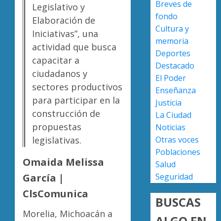
Breves de
Legislativo y
nuevo
fondo
ingreso
Moreli
Elaboración de
Cultura y
en
obtien
Iniciativas”, una
prepara
certifi
memoria
actividad que busca
de
ISO
Deportes
capacitar a
Uruapa
27001
2
Destacado
ciudadanos y
y
El Poder
AGOSTO
asegur
sectores productivos
6, 2026
Enseñanza
ser
Uruapa
para participar en la
Justicia
0
el
lidera
construcción de
La Ciudad
primer
superfi
propuestas
Noticias
munici
sembra
del
de
legislativas.
Otras voces
3
país
aguaca
Poblaciones
en
Omaida Melissa
en
Salud
lograrl
Michoa
APEAM
García |
Seguridad
con
confía
AGOSTO
ClsComunica
más
en
6, 2026
BUSCAS
de
reactiv
0
Morelia, Michoacán a
19
export
ALGO EN
4