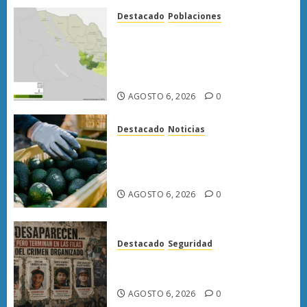
Destacado
Poblaciones
Uruapan lidera superficie
sembrada de aguacate en
Michoacán con más de 19 mil
hectáreas
AGOSTO 6, 2026
0
Destacado
Noticias
APEAM confía en reactivar
exportación de aguacate a EU
tras diálogo binacional
AGOSTO 6, 2026
0
Destacado
Seguridad
Desaparecen… y terminan en
las filas del crimen organizado.
AGOSTO 6, 2026
0