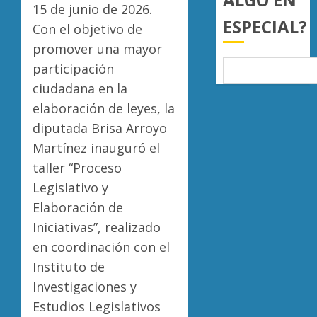
mil
15 de junio de 2026.
de
ESPECIAL?
hectár
aguaca
Con el objetivo de
a
Desapa
promover una mayor
AGOSTO
EU
y
6, 2026
participación
tras
termin
0
diálogo
ciudadana en la
en
binacio
las
5
elaboración de leyes, la
filas
diputada Brisa Arroyo
AGOSTO
del
6, 2026
Martínez inauguró el
crimen
0
organiz
taller “Proceso
Legislativo y
AGOSTO
6, 2026
Elaboración de
0
Iniciativas”, realizado
en coordinación con el
Instituto de
Investigaciones y
Estudios Legislativos