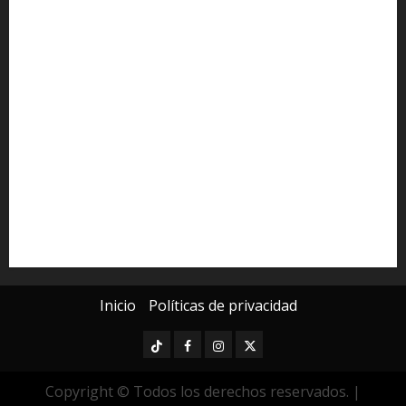
Alfredo Ramírez Bedolla
Claudia Sheinbaum
Congreso del Estado
Congreso de Michoacán
Derechos Humanos
Educación Superior
Michoacán
Morelia
Poder Judicial de Michoacán
Seguridad
seguridad pública
UMSNH
Universidad Michoacana
Yarabí Ávila
Inicio
Políticas de privacidad
TikTok
Facebook
Instagram
Twitter
Copyright © Todos los derechos reservados.
|