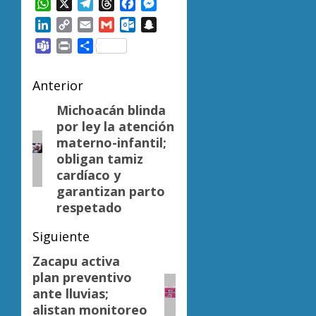
WhatsApp
X
Telegram
Threads
Facebook
Messenger
LinkedIn
Copy
Email
Gmail
Outlook.com
Snapchat
Link
Teams
Print
Compartir
Navegación
Anterior
de
Michoacán blinda
Entrada
por ley la atención
anterior:
entradas
materno-infantil;
obligan tamiz
cardíaco y
garantizan parto
respetado
Siguiente
Zacapu activa
Siguiente
plan preventivo
entrada:
ante lluvias;
alistan monitoreo