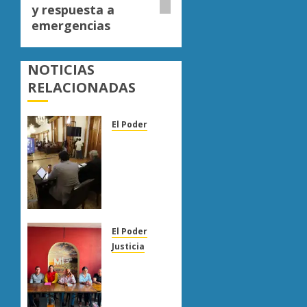
y respuesta a
emergencias
NOTICIAS
RELACIONADAS
El Poder
Congreso
de
Michoacán
reforma
Ley
Orgánica
Municipal
El Poder
para
Justicia
fortalecer
Diana
gobiernos
Espinoza
locales
llama a