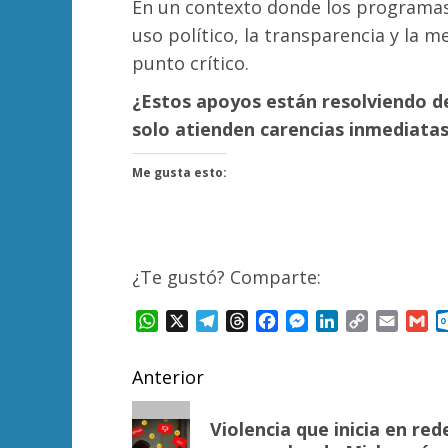
En un contexto donde los programas 
uso político, la transparencia y la m
punto crítico.
¿Estos apoyos están resolviendo de
solo atienden carencias inmediatas 
Me gusta esto:
¿Te gustó? Comparte:
WhatsApp
X
Telegram
Threads
Facebook
Messenger
LinkedIn
Copy
Email
Gm
Link
Navegación
Anterior
de
Entrada
Violencia que inicia en re
anterior: