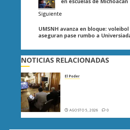
entradas
en escuelas de Michoacán
Siguiente
Siguiente
UMSNH avanza en bloque: voleibol f
entrada:
aseguran pase rumbo a Universiad
NOTICIAS RELACIONADAS
El Poder
Congreso de Michoacán
reforma Ley Orgánica
Municipal para fortalecer
gobiernos locales
AGOSTO 5, 2026
0