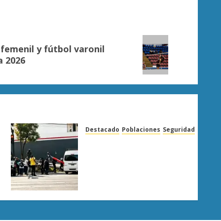
emenil y fútbol varonil
a 2026
Destacado
Poblaciones
Seguridad
Bedolla asegura que
manifestantes de
Arantepacua no
representaban a la
comunidad
AGOSTO 5, 2026
0