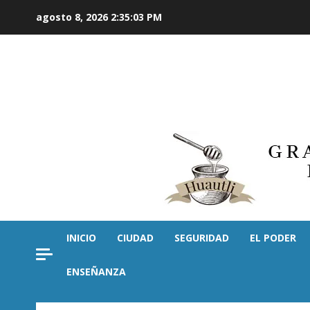
Saltar
agosto 8, 2026
2:35:04 PM
al
contenido
INICIO
CIUDAD
SEGURIDAD
EL PODER
ENSEÑANZA