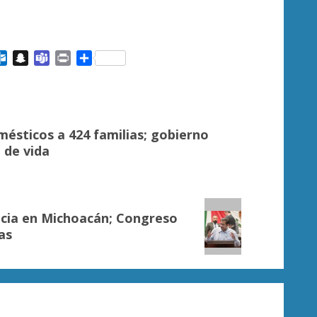
ail
Outlook.com
Snapchat
Teams
Print
Compartir
ésticos a 424 familias; gobierno
 de vida
cia en Michoacán; Congreso
as