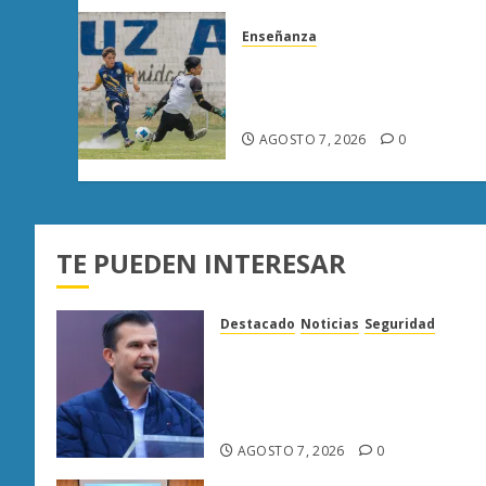
Enseñanza
Atlético Morelia-UMSNH
debuta con triunfo en la
Copa Metropolitana
AGOSTO 7, 2026
0
TE PUEDEN INTERESAR
Destacado
Noticias
Seguridad
“Basta de carroña”: Juan
Manzo rechaza versión de
Anabel Hernández sobre
asesinato de Carlos Manzo
AGOSTO 7, 2026
0