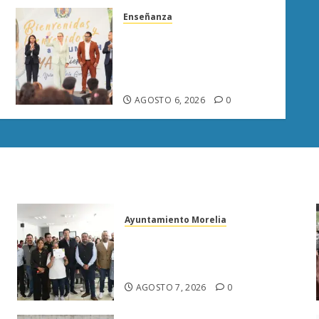
Enseñanza
UMSNH fortalece vínculo
con familias de nuevo
ingreso en preparatorias de
Uruapan
AGOSTO 6, 2026
0
Ayuntamiento Morelia
Escoba de Platino reconoce
trabajo del personal de limpia
de Morelia: Alfonso Martínez
AGOSTO 7, 2026
0