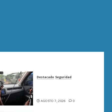
Destacado
Seguridad
Presuntos sicarios exhiben
armas y provocan a militares
en carretera de Sinaloa
AGOSTO 7, 2026
0