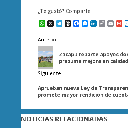
¿Te gustó? Comparte:
WhatsApp
X
Telegram
Threads
Facebook
Messenger
LinkedIn
Copy
Email
Gm
Link
Navegación
Anterior
de
Entrada
Zacapu reparte apoyos dom
anterior:
entradas
presume mejora en calidad
Siguiente
Siguiente
Aprueban nueva Ley de Transparen
entrada:
promete mayor rendición de cuent
NOTICIAS RELACIONADAS