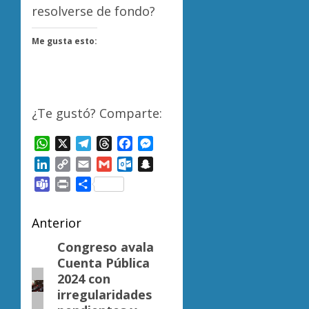
resolverse de fondo?
Me gusta esto:
¿Te gustó? Comparte:
WhatsApp
X
Telegram
Threads
Facebook
Messenger
LinkedIn
Copy
Email
Gmail
Outlook.com
Snapchat
Link
Teams
Print
Compartir
Navegación
Anterior
de
Congreso avala
Entrada
Cuenta Pública
anterior:
entradas
2024 con
irregularidades