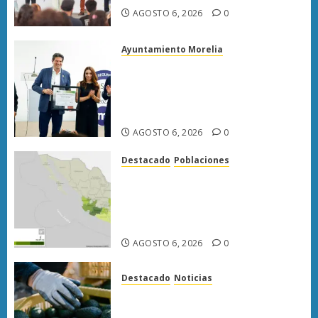
0
AGOSTO 6, 2026
0
Ayuntamiento Morelia
Morelia obtiene certificación
ISO 27001 y asegura ser el
primer municipio del país en
lograrla
AGOSTO 6, 2026
0
Destacado
Poblaciones
Uruapan lidera superficie
sembrada de aguacate en
Michoacán con más de 19 mil
hectáreas
AGOSTO 6, 2026
0
Destacado
Noticias
APEAM confía en reactivar
exportación de aguacate a EU