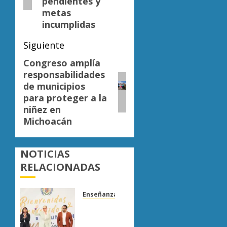
pendientes y
metas
incumplidas
Siguiente
Congreso amplía
Siguiente
responsabilidades
entrada:
de municipios
para proteger a la
niñez en
Michoacán
NOTICIAS
RELACIONADAS
Enseñanza
UMSNH
fortalece