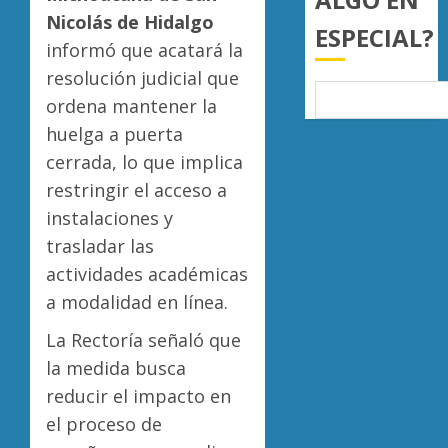
mil
de
Nicolás de Hidalgo
ESPECIAL?
hectár
aguaca
informó que acatará la
a
Desapa
AGOSTO
resolución judicial que
EU
y
6, 2026
tras
termin
ordena mantener la
0
diálogo
en
huelga a puerta
binacio
las
5
cerrada, lo que implica
filas
AGOSTO
restringir el acceso a
del
6, 2026
crimen
instalaciones y
0
organiz
trasladar las
AGOSTO
actividades académicas
6, 2026
a modalidad en línea.
0
La Rectoría señaló que
la medida busca
reducir el impacto en
el proceso de