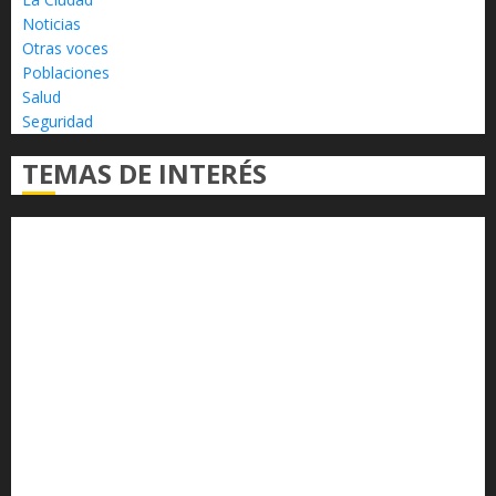
Noticias
Otras voces
Poblaciones
Salud
Seguridad
TEMAS DE INTERÉS
Alfredo Ramírez Bedolla
Claudia Sheinbaum
Congreso del Estado
Congreso de Michoacán
Derechos Humanos
Educación Superior
Michoacán
Morelia
Poder Judicial de Michoacán
Seguridad
seguridad pública
UMSNH