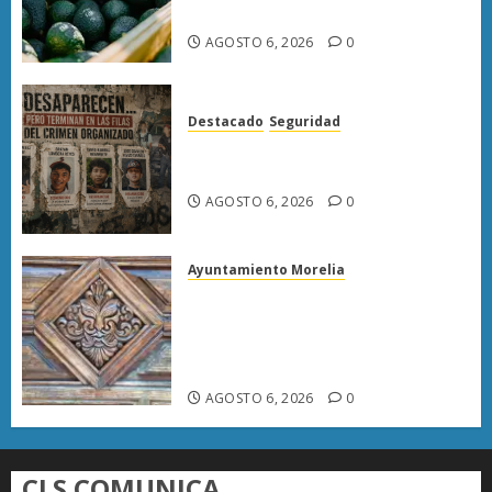
tras diálogo binacional
AGOSTO 6, 2026
0
Destacado
Seguridad
Desaparecen… y terminan en
las filas del crimen organizado.
AGOSTO 6, 2026
0
Ayuntamiento Morelia
Rehabilitación del Centro
Histórico de Morelia alcanza
40% de avance en edificios
emblemáticos
AGOSTO 6, 2026
0
CLS COMUNICA