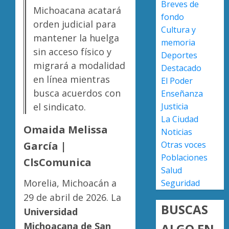
Breves de
nuevo
Michoacana acatará
fondo
ingreso
Moreli
orden judicial para
Cultura y
en
obtien
mantener la huelga
prepara
certifi
memoria
sin acceso físico y
de
ISO
Deportes
Uruapa
27001
migrará a modalidad
2
Destacado
y
en línea mientras
El Poder
AGOSTO
asegur
6, 2026
busca acuerdos con
Enseñanza
ser
Uruapa
Justicia
0
el sindicato.
el
lidera
La Ciudad
primer
superfi
Omaida Melissa
Noticias
munici
sembra
del
de
Otras voces
García |
3
país
aguaca
Poblaciones
ClsComunica
en
en
Salud
lograrl
Michoa
APEAM
Morelia, Michoacán a
Seguridad
con
confía
AGOSTO
29 de abril de 2026. La
más
en
6, 2026
BUSCAS
Universidad
de
reactiv
0
19
export
Michoacana de San
ALGO EN
4