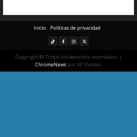
Universidad Michoacana
Yarabí Ávila
Inicio
Políticas de privacidad
TikTok
Facebook
Instagram
Twitter
Copyright © Todos los derechos reservados.
|
ChromeNews
por AF themes.