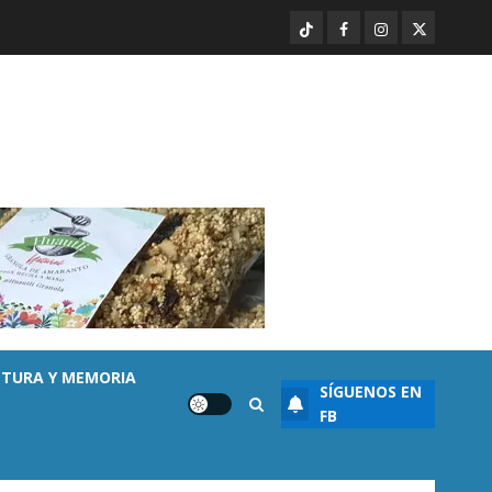
sembrada de aguacate en
TikTok
Facebook
Instagram
Twitter
Michoacán con más de 19 mil
hectáreas
3
AGOSTO 6, 2026
0
Destacado
Noticias
APEAM confía en reactivar
exportación de aguacate a EU
tras diálogo binacional
AGOSTO 6, 2026
0
4
Destacado
Seguridad
Desaparecen… y terminan en
las filas del crimen organizado.
LTURA Y MEMORIA
SÍGUENOS EN
AGOSTO 6, 2026
0
5
FB
Enseñanza