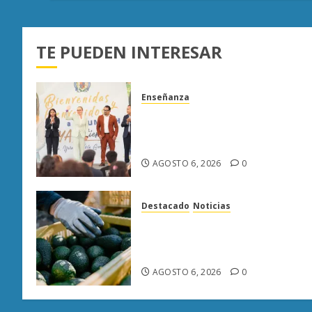
TE PUEDEN INTERESAR
Enseñanza
UMSNH fortalece vínculo con
familias de nuevo ingreso en
preparatorias de Uruapan
AGOSTO 6, 2026
0
Destacado
Noticias
APEAM confía en reactivar
exportación de aguacate a EU
tras diálogo binacional
AGOSTO 6, 2026
0