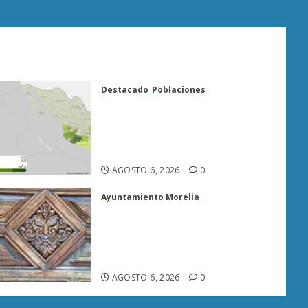
Destacado
Poblaciones
Uruapan lidera superficie
sembrada de aguacate en
Michoacán con más de 19 mil
hectáreas
AGOSTO 6, 2026
0
Ayuntamiento Morelia
Rehabilitación del Centro
Histórico de Morelia alcanza
40% de avance en edificios
emblemáticos
AGOSTO 6, 2026
0