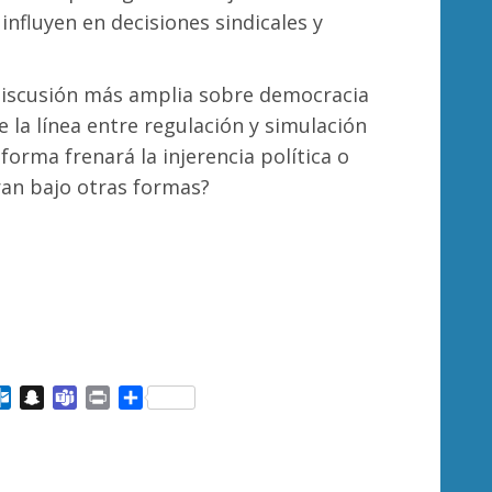
influyen en decisiones sindicales y
 discusión más amplia sobre democracia
de la línea entre regulación y simulación
forma frenará la injerencia política o
ran bajo otras formas?
ail
Outlook.com
Snapchat
Teams
Print
Compartir