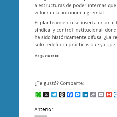
a estructuras de poder internas que 
vulneran la autonomía gremial.
El planteamiento se inserta en una
sindical y control institucional, don
ha sido históricamente difusa. ¿La re
solo redefinirá prácticas que ya ope
Me gusta esto:
¿Te gustó? Comparte:
WhatsApp
X
Telegram
Threads
Facebook
Messenger
LinkedIn
Copy
Email
Gm
Link
Navegación
Anterior