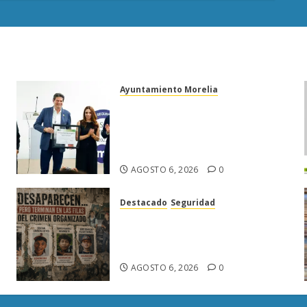
Ayuntamiento Morelia
Morelia obtiene certificación
ISO 27001 y asegura ser el
primer municipio del país en
lograrla
AGOSTO 6, 2026
0
Destacado
Seguridad
Desaparecen… y terminan en
las filas del crimen
organizado.
AGOSTO 6, 2026
0