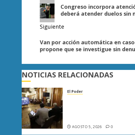
de
Entrada
Congreso incorpora atenci
anterior:
entradas
deberá atender duelos sin
Siguiente
Siguiente
Van por acción automática en casos 
entrada:
propone que se investigue sin denu
NOTICIAS RELACIONADAS
El Poder
Congreso de Michoacán
reforma Ley Orgánica
Municipal para fortalecer
gobiernos locales
AGOSTO 5, 2026
0