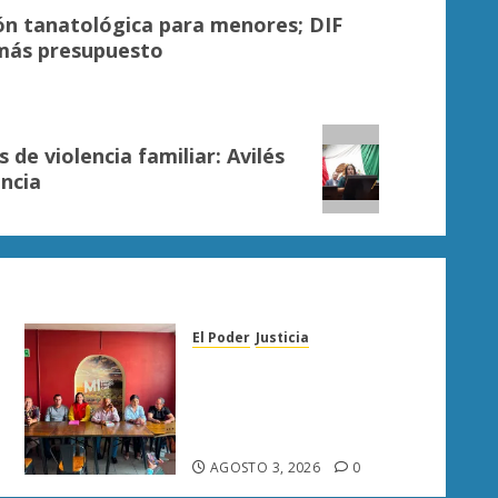
ón tanatológica para menores; DIF
 más presupuesto
de violencia familiar: Avilés
ncia
El Poder
Justicia
Diana Espinoza llama a
fortalecer la unidad del PT
y respalda a Raúl Morón en
Sahuayo
AGOSTO 3, 2026
0