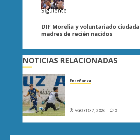
Siguiente
Siguiente
DIF Morelia y voluntariado ciudada
entrada:
madres de recién nacidos
NOTICIAS RELACIONADAS
Enseñanza
Atlético Morelia-UMSNH
debuta con triunfo en la
Copa Metropolitana
AGOSTO 7, 2026
0