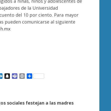
igidos a niñas, niños y adolescentes de
bajadores de la Universidad
cuento del 10 por ciento. Para mayor
as pueden comunicarse al siguiente
ch.mx
ail
Outlook.com
Snapchat
Teams
Print
Compartir
gos sociales festejan a las madres