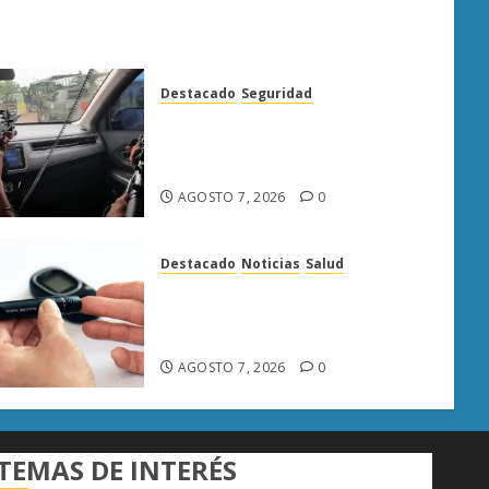
Destacado
Seguridad
Presuntos sicarios exhiben
armas y provocan a militares
en carretera de Sinaloa
AGOSTO 7, 2026
0
Destacado
Noticias
Salud
Diabetes provoca más
muertes en Michoacán que el
promedio del país
AGOSTO 7, 2026
0
TEMAS DE INTERÉS