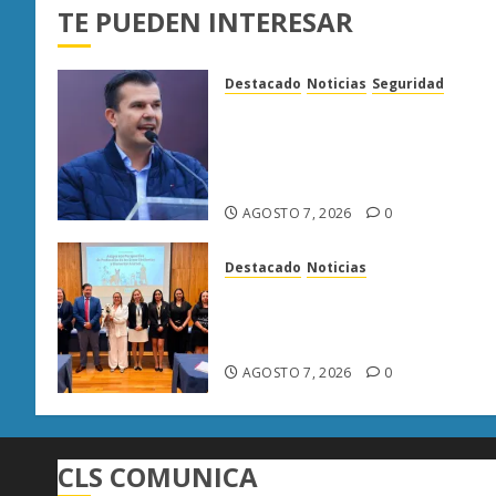
TE PUEDEN INTERESAR
Destacado
Noticias
Seguridad
“Basta de carroña”: Juan
Manzo rechaza versión de
Anabel Hernández sobre
asesinato de Carlos Manzo
AGOSTO 7, 2026
0
Destacado
Noticias
Poder Judicial de Michoacán
llama a juzgar con perspectiv
de bienestar animal
AGOSTO 7, 2026
0
CLS COMUNICA