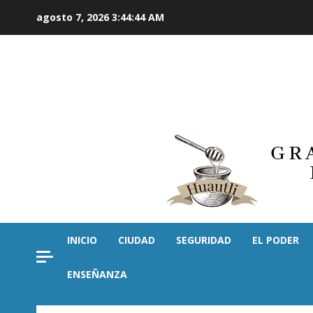
Saltar
agosto 7, 2026
3:44:45 AM
al
contenido
INICIO
CIUDAD
SEGURIDAD
EL PODER
ENSEÑANZA