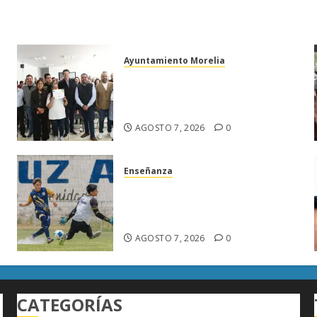
Ayuntamiento Morelia
Escoba de Platino reconoce
trabajo del personal de limpia
de Morelia: Alfonso Martínez
AGOSTO 7, 2026
0
Enseñanza
Atlético Morelia-UMSNH
a
debuta con triunfo en la Copa
Metropolitana
AGOSTO 7, 2026
0
CATEGORÍAS