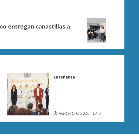
no entregan canastillas a
Enseñanza
UMSNH fortalece vínculo
con familias de nuevo
ingreso en preparatorias de
Uruapan
AGOSTO 6, 2026
0