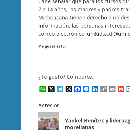
Cabe señalar que para los cursos dir
7 a 14 años, las madres y padres tra
Michoacana tienen derecho a un des
información, las personas interesad
correo electrónico:
unikids.cdi@umi
Me gusta esto:
¿Te gustó? Comparte:
WhatsApp
X
Telegram
Threads
Facebook
Messenger
LinkedIn
Copy
Email
Gm
Link
Navegación
Anterior
de
Entrada
Yankel Benítez y lideraz
anterior:
entradas
morelianas