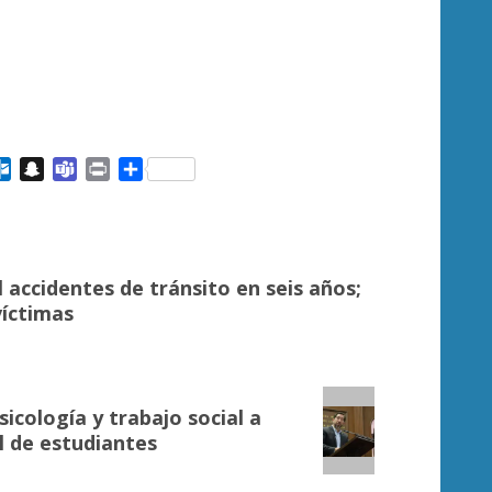
ail
Outlook.com
Snapchat
Teams
Print
Compartir
 accidentes de tránsito en seis años;
víctimas
sicología y trabajo social a
l de estudiantes