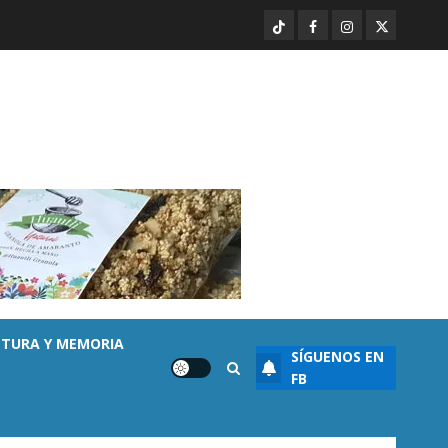
sembrada de aguacate en
TikTok
Facebook
Instagram
Twitter
Michoacán con más de 19 mil
hectáreas
3
AGOSTO 6, 2026
0
Destacado
Noticias
APEAM confía en reactivar
exportación de aguacate a EU
tras diálogo binacional
AGOSTO 6, 2026
0
4
Destacado
Seguridad
Desaparecen… y terminan en
las filas del crimen organizado.
LTURA Y MEMORIA
SÍGUENOS EN
AGOSTO 6, 2026
0
5
FB
Enseñanza