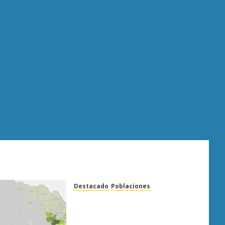
Destacado
Poblaciones
Uruapan lidera superficie
sembrada de aguacate en
Michoacán con más de 19 mil