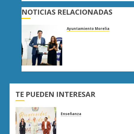
NOTICIAS RELACIONADAS
Ayuntamiento Morelia
Morelia obtiene
certificación ISO 27001 y
asegura ser el primer
municipio del país en
lograrla
AGOSTO 6, 2026
0
TE PUEDEN INTERESAR
Enseñanza
UMSNH fortalece vínculo con
familias de nuevo ingreso en