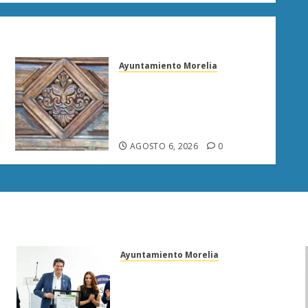
Ayuntamiento Morelia
Rehabilitación del Centro
Histórico de Morelia
alcanza 40% de avance en
edificios emblemáticos
AGOSTO 6, 2026
0
Ayuntamiento Morelia
Morelia obtiene certificación
ISO 27001 y asegura ser el
primer municipio del país en