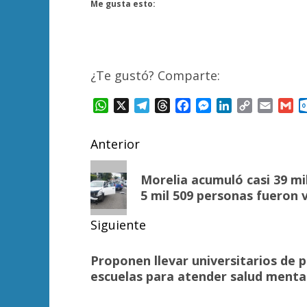
Me gusta esto:
¿Te gustó? Comparte:
WhatsApp
X
Telegram
Threads
Facebook
Messenger
LinkedIn
Copy
Email
Gm
Link
Navegación
Anterior
de
Entrada
Morelia acumuló casi 39 mil
anterior:
entradas
5 mil 509 personas fueron 
Siguiente
Siguiente
Proponen llevar universitarios de p
entrada:
escuelas para atender salud menta