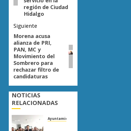
servicio en la
región de Ciudad
Hidalgo
Siguiente
Morena acusa
Siguiente
alianza de PRI,
entrada:
PAN, MC y
Movimiento del
Sombrero para
rechazar filtro de
candidaturas
NOTICIAS
RELACIONADAS
Ayuntamiento Morelia
Escoba