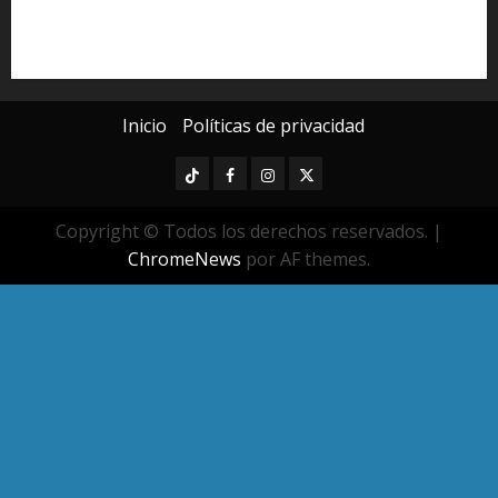
seguridad pública
UMSNH
Universidad Michoacana
Yarabí Ávila
Inicio
Políticas de privacidad
TikTok
Facebook
Instagram
Twitter
Copyright © Todos los derechos reservados.
|
ChromeNews
por AF themes.