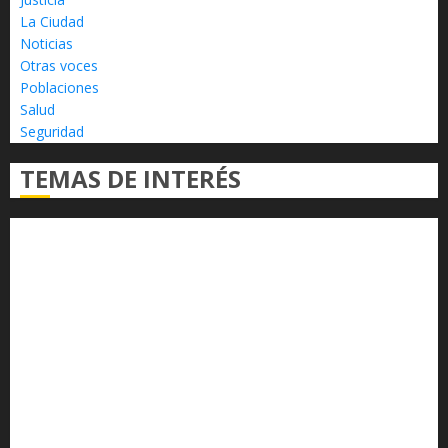
La Ciudad
Noticias
Otras voces
Poblaciones
Salud
Seguridad
TEMAS DE INTERÉS
Alfredo Ramírez Bedolla
Claudia Sheinbaum
Congreso del Estado
Congreso de Michoacán
Derechos Humanos
Educación Superior
Michoacán
Morelia
Poder Judicial de Michoacán
Seguridad