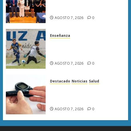
llama a juzgar con perspectiva
de bienestar animal
AGOSTO 7, 2026
0
Enseñanza
Atlético Morelia-UMSNH
debuta con triunfo en la Copa
Metropolitana
AGOSTO 7, 2026
0
Destacado
Noticias
Salud
Diabetes provoca más muertes
en Michoacán que el promedio
del país
AGOSTO 7, 2026
0