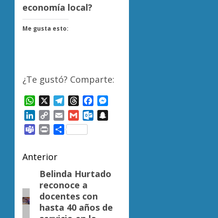
economía local?
Me gusta esto:
¿Te gustó? Comparte:
WhatsApp
X
Telegram
Threads
Facebook
Messenger
LinkedIn
Copy
Email
Gmail
Outlook.com
Snapchat
Link
Teams
Print
Compartir
Navegación
Anterior
de
Belinda Hurtado
Entrada
reconoce a
anterior:
entradas
docentes con
hasta 40 años de