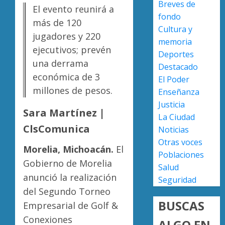
Breves de
0
versión
El evento reunirá a
fondo
de
Escoba
más de 120
Cultura y
Anabel
de
jugadores y 220
Hernán
Platino
memoria
ejecutivos; prevén
sobre
recono
Deportes
asesin
una derrama
trabajo
2
Destacado
de
del
económica de 3
El Poder
Carlos
person
millones de pesos.
Enseñanza
Manzo
de
Presun
Justicia
limpia
sicarios
Sara Martínez |
AGOSTO
La Ciudad
de
exhibe
7, 2026
ClsComunica
Noticias
Morelia
armas
0
Alfons
y
Otras voces
3
Morelia, Michoacán.
El
Martín
provoc
Poblaciones
Gobierno de Morelia
a
Salud
AGOSTO
militar
Poder
anunció la realización
7, 2026
Seguridad
en
Judicial
del Segundo Torneo
0
carrete
de
BUSCAS
Empresarial de Golf &
de
Michoa
Sinaloa
Conexiones
llama
ALGO EN
4