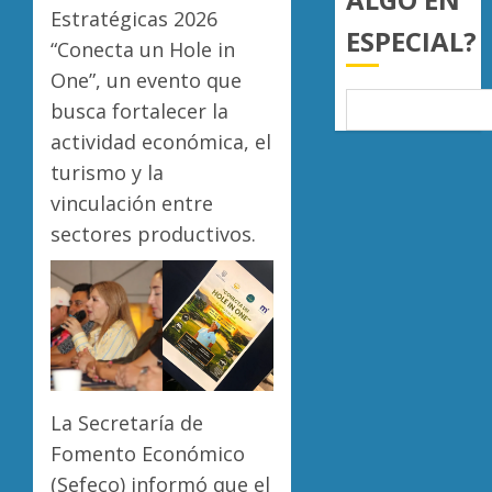
a
Estratégicas 2026
AGOSTO
ESPECIAL?
juzgar
7, 2026
“Conecta un Hole in
con
Atlétic
0
One”, un evento que
perspec
Morelia
de
busca fortalecer la
UMSNH
bienest
debuta
actividad económica, el
animal
con
5
turismo y la
triunfo
AGOSTO
vinculación entre
en
7, 2026
la
sectores productivos.
0
Copa
Metrop
AGOSTO
7, 2026
0
La Secretaría de
Fomento Económico
(Sefeco) informó que el