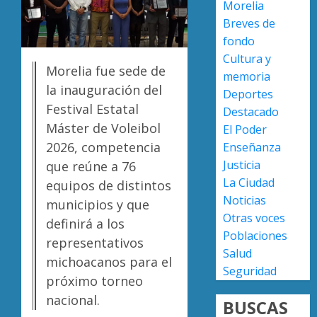
7, 2026
Morelia
rechaz
Breves de
0
versión
fondo
de
Escoba
Cultura y
Anabel
de
Morelia fue sede de
Hernán
Platino
memoria
la inauguración del
sobre
recono
Deportes
asesin
trabajo
Festival Estatal
2
Destacado
de
del
Máster de Voleibol
El Poder
Carlos
person
2026, competencia
Enseñanza
Manzo
de
Presun
Justicia
que reúne a 76
limpia
sicarios
AGOSTO
La Ciudad
de
equipos de distintos
exhibe
7, 2026
Noticias
Morelia
armas
municipios y que
0
Alfons
y
Otras voces
3
definirá a los
Martín
provoc
Poblaciones
representativos
a
Salud
AGOSTO
michoacanos para el
militar
Poder
7, 2026
Seguridad
en
próximo torneo
Judicial
0
carrete
de
nacional.
BUSCAS
de
Michoa