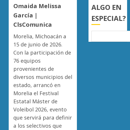
Sinaloa
llama
Omaida Melissa
ALGO EN
4
a
García |
AGOSTO
ESPECIAL?
juzgar
7, 2026
con
ClsComunica
Atlétic
0
perspec
Morelia
Morelia, Michoacán a
de
UMSNH
bienest
debuta
15 de junio de 2026.
animal
con
5
Con la participación de
triunfo
AGOSTO
76 equipos
en
7, 2026
provenientes de
la
0
Copa
diversos municipios del
Metrop
estado, arrancó en
AGOSTO
Morelia el Festival
7, 2026
Estatal Máster de
0
Voleibol 2026, evento
que servirá para definir
a los selectivos que