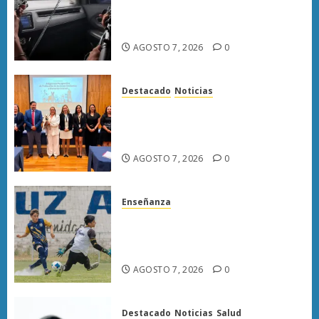
armas y provocan a militares
en carretera de Sinaloa
AGOSTO 7, 2026
0
Destacado
Noticias
Poder Judicial de Michoacán
llama a juzgar con perspectiva
de bienestar animal
AGOSTO 7, 2026
0
Enseñanza
Atlético Morelia-UMSNH
debuta con triunfo en la Copa
Metropolitana
AGOSTO 7, 2026
0
Destacado
Noticias
Salud