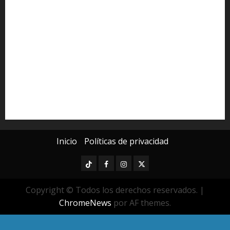
Derechos Humanos
Educación Superior
Michoacán
Morelia
Poder Judicial de Michoacán
Seguridad
seguridad pública
UMSNH
Universidad Michoacana
Yarabí Ávila
Inicio
Políticas de privacidad
TikTok
Facebook
Instagram
Twitter
Copyright © Todos los derechos reservados.
|
ChromeNews
por AF themes.