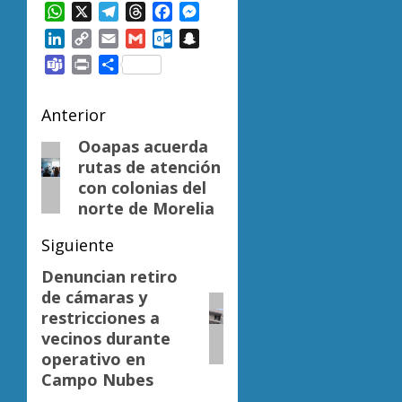
WhatsApp
X
Telegram
Threads
Facebook
Messenger
LinkedIn
Copy
Email
Gmail
Outlook.com
Snapchat
Link
Teams
Print
Compartir
Navegación
Anterior
de
Ooapas acuerda
Entrada
rutas de atención
anterior:
entradas
con colonias del
norte de Morelia
Siguiente
Denuncian retiro
Siguiente
de cámaras y
entrada:
restricciones a
vecinos durante
operativo en
Campo Nubes