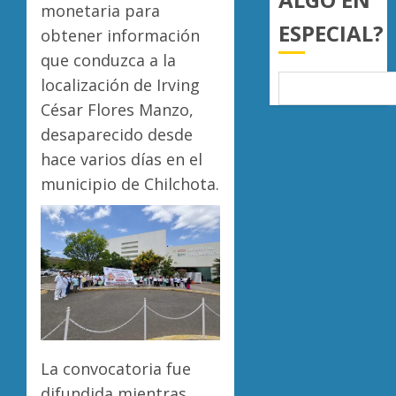
monetaria para
0
ESPECIAL?
obtener información
que conduzca a la
localización de Irving
César Flores Manzo,
desaparecido desde
hace varios días en el
municipio de Chilchota.
La convocatoria fue
difundida mientras