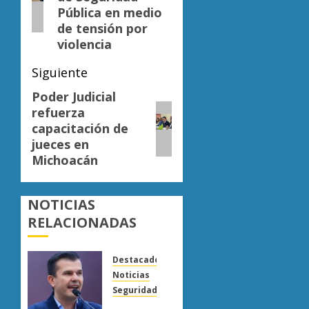
Pública en medio
de tensión por
violencia
Siguiente
Poder Judicial
Siguiente
refuerza
entrada:
capacitación de
jueces en
Michoacán
NOTICIAS
RELACIONADAS
Destacado
Noticias
Seguridad
“Basta