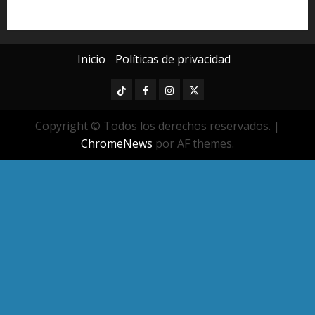
Universidad Michoacana
Yarabí Ávila
Inicio
Políticas de privacidad
TikTok
Facebook
Instagram
Twitter
Copyright © Todos los derechos reservados.
|
ChromeNews
por AF themes.