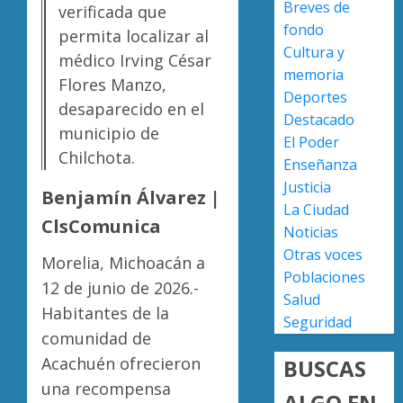
Breves de
verificada que
a
AGOSTO
fondo
militar
Poder
permita localizar al
7, 2026
Cultura y
en
Judicial
médico Irving César
0
carrete
de
memoria
Flores Manzo,
de
Michoa
Deportes
desaparecido en el
Sinaloa
llama
4
Destacado
municipio de
a
El Poder
AGOSTO
juzgar
Chilchota.
7, 2026
Enseñanza
con
Atlétic
Justicia
0
perspec
Morelia
Benjamín Álvarez |
La Ciudad
de
UMSNH
ClsComunica
Noticias
bienest
debuta
animal
con
Otras voces
5
Morelia, Michoacán a
triunfo
Poblaciones
AGOSTO
12 de junio de 2026.-
en
Salud
7, 2026
Habitantes de la
la
Seguridad
0
Copa
comunidad de
Metrop
Acachuén ofrecieron
BUSCAS
AGOSTO
una recompensa
ALGO EN
7, 2026