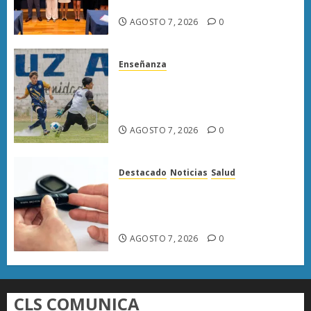
de bienestar animal
AGOSTO 7, 2026
0
Enseñanza
Atlético Morelia-UMSNH
debuta con triunfo en la Copa
Metropolitana
AGOSTO 7, 2026
0
Destacado
Noticias
Salud
Diabetes provoca más muertes
en Michoacán que el promedio
del país
AGOSTO 7, 2026
0
CLS COMUNICA