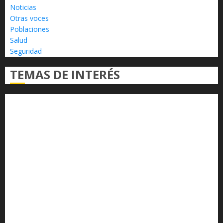
Noticias
Otras voces
Poblaciones
Salud
Seguridad
TEMAS DE INTERÉS
Alfredo Ramírez Bedolla
Claudia Sheinbaum
Congreso del Estado
Congreso de Michoacán
Derechos Humanos
Educación Superior
Michoacán
Morelia
Poder Judicial de Michoacán
Seguridad
seguridad pública
UMSNH