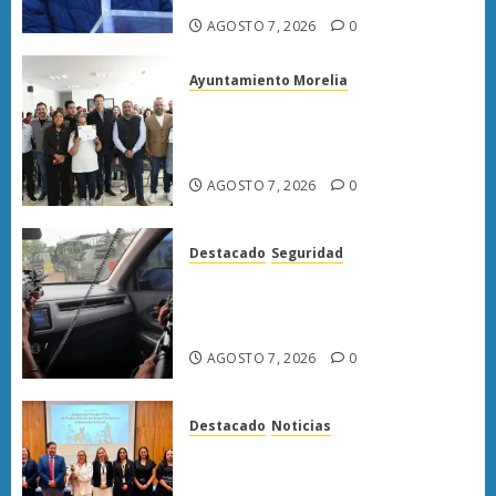
AGOSTO 7, 2026
0
Ayuntamiento Morelia
Escoba de Platino reconoce
trabajo del personal de limpia
de Morelia: Alfonso Martínez
AGOSTO 7, 2026
0
Destacado
Seguridad
Presuntos sicarios exhiben
armas y provocan a militares
en carretera de Sinaloa
AGOSTO 7, 2026
0
Destacado
Noticias
Poder Judicial de Michoacán
llama a juzgar con perspectiva