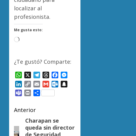
localizar al
profesionista.
Me gusta esto:
Cargando...
¿Te gustó? Comparte:
WhatsApp
X
Telegram
Threads
Facebook
Messenger
LinkedIn
Copy
Email
Gmail
Outlook.com
Snapchat
Link
Teams
Print
Compartir
Navegación
Anterior
de
Charapan se
Entrada
queda sin director
anterior:
entradas
de Seguridad