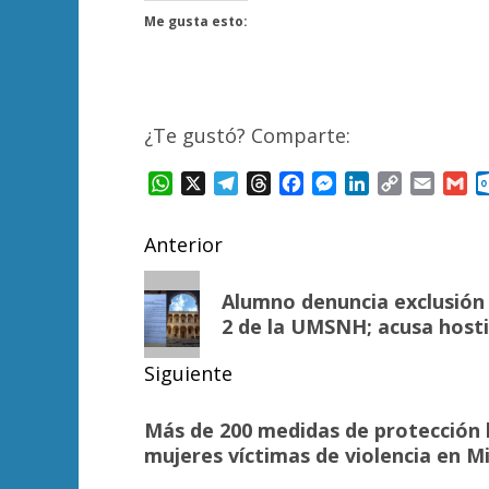
Me gusta esto:
¿Te gustó? Comparte:
WhatsApp
X
Telegram
Threads
Facebook
Messenger
LinkedIn
Copy
Email
Gm
Link
Navegación
Anterior
de
Entrada
Alumno denuncia exclusión 
anterior:
entradas
2 de la UMSNH; acusa hos
Siguiente
Siguiente
Más de 200 medidas de protección 
entrada:
mujeres víctimas de violencia en 