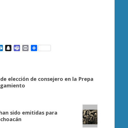
ail
Outlook.com
Snapchat
Teams
Print
Compartir
de elección de consejero en la Prepa
tigamiento
han sido emitidas para
Michoacán