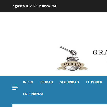
Saltar
agosto 8, 2026
7:30:26 PM
al
contenido
INICIO
CIUDAD
SEGURIDAD
EL PODER
ENSEÑANZA