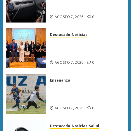
armas y provocan a militares
en carretera de Sinaloa
AGOSTO 7, 2026
0
Destacado
Noticias
Poder Judicial de Michoacán
llama a juzgar con perspectiva
de bienestar animal
AGOSTO 7, 2026
0
Enseñanza
Atlético Morelia-UMSNH
debuta con triunfo en la Copa
Metropolitana
AGOSTO 7, 2026
0
Destacado
Noticias
Salud