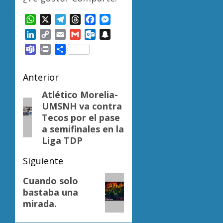
WhatsApp
X
Telegram
Threads
Facebook
Messenger
LinkedIn
Copy
Email
Gmail
Outlook.com
Snapchat
Link
Teams
Print
Compartir
Navegación
Anterior
de
Atlético Morelia-
Entrada
UMSNH va contra
anterior:
entradas
Tecos por el pase
a semifinales en la
Liga TDP
Siguiente
Siguiente
Cuando solo
bastaba una
entrada:
mirada.