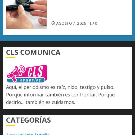
Diabetes provoca más muertes
en Michoacán que el promedio
del país
AGOSTO 7, 2026
0
CLS COMUNICA
Aquí, el periodismo es raíz, nido, testigo y pulso.
Porque informar también es confrontar. Porque
decirlo… también es cuidarnos.
CATEGORÍAS
Ayuntamiento Morelia