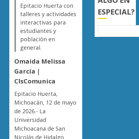
a
Epitacio Huerta con
AGOSTO
ESPECIAL?
juzgar
7, 2026
talleres y actividades
con
Atlétic
interactivas para
0
perspec
Morelia
estudiantes y
de
UMSNH
bienest
debuta
población en
animal
con
5
general.
triunfo
AGOSTO
en
Omaida Melissa
7, 2026
la
García |
0
Copa
Metrop
ClsComunica
AGOSTO
Epitacio Huerta,
7, 2026
Michoacán, 12 de mayo
0
de 2026.- La
Universidad
Michoacana de San
Nicolás de Hidalgo