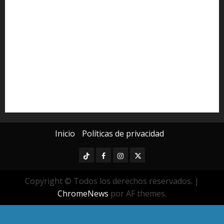
Derechos Humanos
Educación Superior
Michoacán
Morelia
Poder Judicial de Michoacán
Seguridad
seguridad pública
UMSNH
Universidad Michoacana
Yarabí Ávila
Inicio
Políticas de privacidad
TikTok
Facebook
Instagram
Twitter
Copyright © Todos los derechos reservados.
|
ChromeNews
por AF themes.