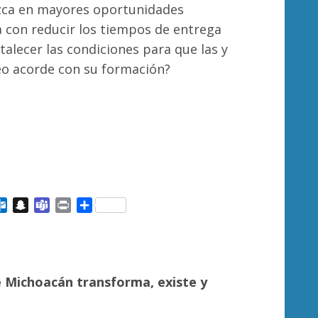
zca en mayores oportunidades
a con reducir los tiempos de entrega
talecer las condiciones para que las y
eo acorde con su formación?
ail
Outlook.com
Snapchat
Teams
Print
Compartir
 Michoacán transforma, existe y