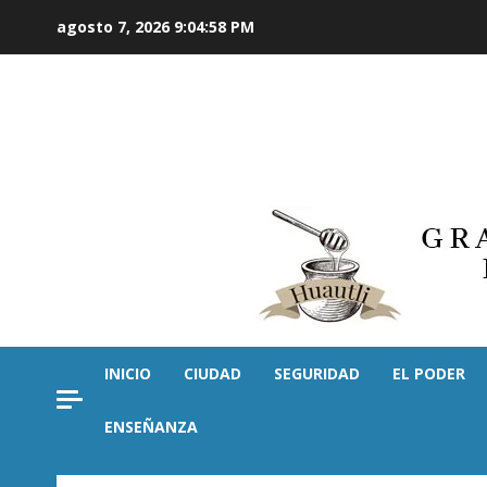
Saltar
agosto 7, 2026
9:04:59 PM
al
contenido
INICIO
CIUDAD
SEGURIDAD
EL PODER
ENSEÑANZA