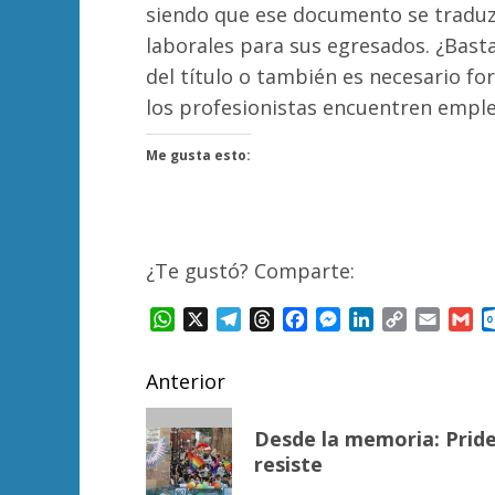
siendo que ese documento se tradu
laborales para sus egresados. ¿Bast
del título o también es necesario for
los profesionistas encuentren empl
Me gusta esto:
¿Te gustó? Comparte:
WhatsApp
X
Telegram
Threads
Facebook
Messenger
LinkedIn
Copy
Email
Gm
Link
Navegación
Anterior
de
Entrada
Desde la memoria: Pride
anterior:
entradas
resiste