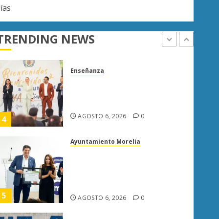
Enseñanza
ías
UMSNH fortalece vínculo con
familias de nuevo ingreso en
preparatorias de Uruapan
TRENDING NEWS
AGOSTO 6, 2026
0
4
Ayuntamiento Morelia
Morelia obtiene certificación
ISO 27001 y asegura ser el
primer municipio del país en
lograrla
5
AGOSTO 6, 2026
0
Enseñanza
Atlético Morelia-UMSNH
debuta con triunfo en la Copa
Metropolitana
AGOSTO 7, 2026
0
1