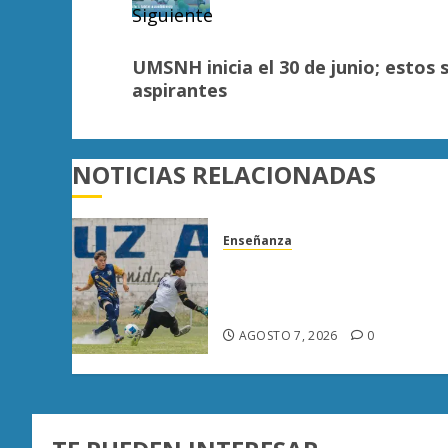
Siguiente
Siguiente
UMSNH inicia el 30 de junio; estos s
entrada:
aspirantes
NOTICIAS RELACIONADAS
Enseñanza
Atlético Morelia-UMSNH
debuta con triunfo en la
Copa Metropolitana
AGOSTO 7, 2026
0