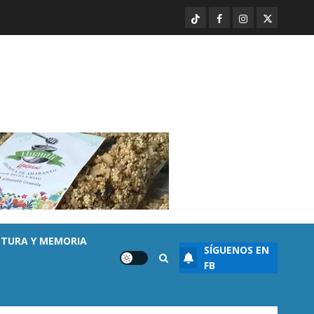
Atlético Morelia-UMSNH
TikTok
Facebook
Instagram
Twitter
debuta con triunfo en la Copa
Metropolitana
AGOSTO 7, 2026
0
1
Destacado
Noticias
Salud
Diabetes provoca más muertes
en Michoacán que el promedio
del país
AGOSTO 7, 2026
0
2
Destacado
Noticias
Enfermedades del corazón
cobran más vidas en Michoacán
LTURA Y MEMORIA
SÍGUENOS EN
que el promedio del país
FB
AGOSTO 7, 2026
0
3