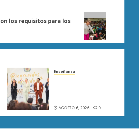
on los requisitos para los
Enseñanza
UMSNH fortalece vínculo
con familias de nuevo
ingreso en preparatorias de
Uruapan
AGOSTO 6, 2026
0