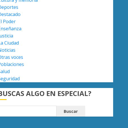
Cultura y memoria
Deportes
Ayuntamiento Morelia
Destacado
Morelia obtiene certificación
El Poder
ISO 27001 y asegura ser el
primer municipio del país en
Enseñanza
lograrla
usticia
5
AGOSTO 6, 2026
0
La Ciudad
Noticias
Otras voces
Poblaciones
Salud
Seguridad
BUSCAS ALGO EN ESPECIAL?
Buscar