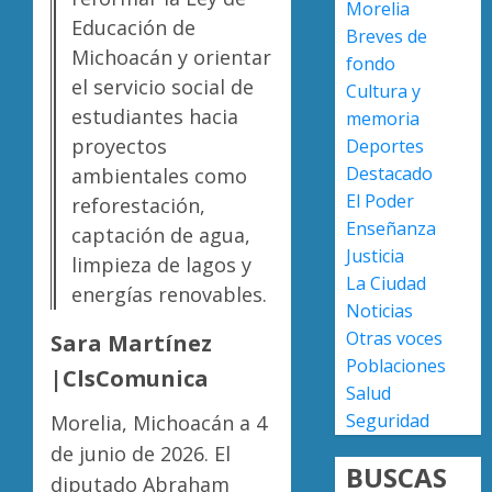
Morelia
0
de
Educación de
Breves de
nuevo
Michoacán y orientar
fondo
ingreso
Moreli
el servicio social de
Cultura y
en
obtien
estudiantes hacia
prepara
certifi
memoria
de
ISO
proyectos
Deportes
Uruapa
27001
2
Destacado
ambientales como
y
El Poder
reforestación,
AGOSTO
asegur
6, 2026
Enseñanza
captación de agua,
ser
Uruapa
Justicia
0
el
limpieza de lagos y
lidera
La Ciudad
primer
superfi
energías renovables.
Noticias
munici
sembra
del
de
Otras voces
Sara Martínez
3
país
aguaca
Poblaciones
|ClsComunica
en
en
Salud
lograrl
Michoa
APEAM
Seguridad
Morelia, Michoacán a 4
con
confía
AGOSTO
de junio de 2026. El
más
en
6, 2026
BUSCAS
de
diputado Abraham
reactiv