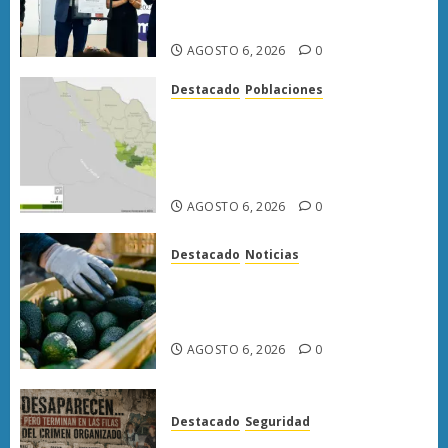
primer municipio del país en
lograrla
AGOSTO 6, 2026
0
Destacado
Poblaciones
Uruapan lidera superficie
sembrada de aguacate en
Michoacán con más de 19 mil
hectáreas
AGOSTO 6, 2026
0
Destacado
Noticias
APEAM confía en reactivar
exportación de aguacate a EU
tras diálogo binacional
AGOSTO 6, 2026
0
Destacado
Seguridad
Desaparecen… y terminan en