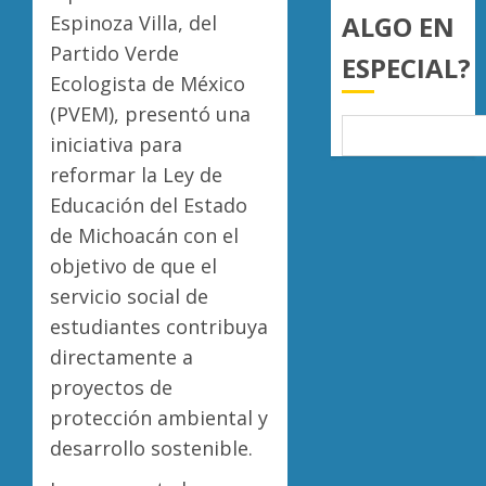
0
19
export
ALGO EN
4
Espinoza Villa, del
mil
de
Partido Verde
ESPECIAL?
hectár
aguaca
Ecologista de México
a
Desapa
AGOSTO
EU
(PVEM), presentó una
y
6, 2026
tras
termin
iniciativa para
0
diálogo
en
reformar la Ley de
binacio
las
5
Educación del Estado
filas
AGOSTO
del
de Michoacán con el
6, 2026
crimen
objetivo de que el
0
organiz
servicio social de
AGOSTO
estudiantes contribuya
6, 2026
directamente a
0
proyectos de
protección ambiental y
desarrollo sostenible.