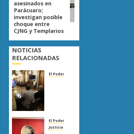
asesinados en
Parácuaro;
investigan posible
choque entre
CJNG y Templarios
NOTICIAS
RELACIONADAS
El Poder
Congreso
de
Michoacán
reforma
Ley
Orgánica
Municipal
El Poder
para
Justicia