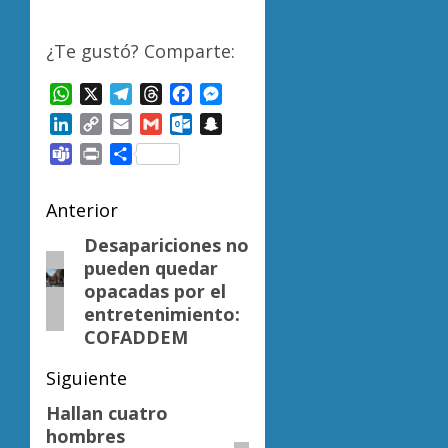
¿Te gustó? Comparte:
WhatsApp
X
Telegram
Threads
Facebook
Messenger
LinkedIn
Copy
Email
Gmail
Outlook.com
Snapchat
Link
Teams
Print
Compartir
Navegación
Anterior
de
Desapariciones no
Entrada
pueden quedar
anterior:
entradas
opacadas por el
entretenimiento:
COFADDEM
Siguiente
Hallan cuatro
Siguiente
hombres
entrada: