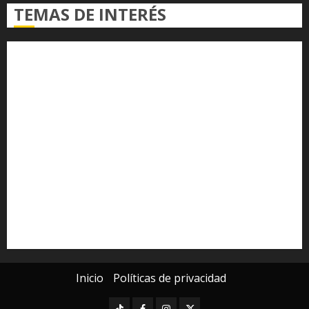
TEMAS DE INTERÉS
Alfredo Ramírez Bedolla
Claudia Sheinbaum
Congreso del Estado
Congreso de Michoacán
Derechos Humanos
Educación Superior
Michoacán
Morelia
Poder Judicial de Michoacán
Seguridad
seguridad pública
UMSNH
Universidad Michoacana
Yarabí Ávila
Inicio
Políticas de privacidad
TikTok
Facebook
Instagram
Twitter