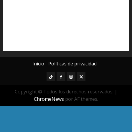
Michoacán
Morelia
Poder Judicial de Michoacán
Seguridad
seguridad pública
UMSNH
Universidad Michoacana
Yarabí Ávila
Inicio
Políticas de privacidad
TikTok
Facebook
Instagram
Twitter
Copyright © Todos los derechos reservados.
|
ChromeNews
por AF themes.