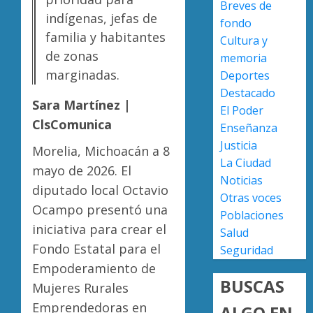
Breves de
a
indígenas, jefas de
AGOSTO
fondo
militar
Poder
7, 2026
familia y habitantes
Cultura y
en
Judicial
0
de zonas
carrete
de
memoria
de
Michoa
marginadas.
Deportes
Sinaloa
llama
4
Destacado
a
Sara Martínez |
El Poder
AGOSTO
juzgar
ClsComunica
7, 2026
Enseñanza
con
Atlétic
Justicia
0
perspec
Morelia, Michoacán a 8
Morelia
La Ciudad
de
UMSNH
mayo de 2026. El
Noticias
bienest
debuta
diputado local Octavio
animal
con
Otras voces
5
Ocampo presentó una
triunfo
Poblaciones
AGOSTO
en
iniciativa para crear el
Salud
7, 2026
la
Fondo Estatal para el
Seguridad
0
Copa
Empoderamiento de
Metrop
BUSCAS
Mujeres Rurales
AGOSTO
Emprendedoras en
ALGO EN
7, 2026