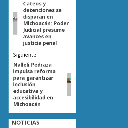
de
Cateos y
Entrada
detenciones se
anterior:
entradas
disparan en
Michoacán; Poder
Judicial presume
avances en
justicia penal
Siguiente
Nalleli Pedraza
Siguiente
impulsa reforma
entrada:
para garantizar
inclusión
educativa y
accesibilidad en
Michoacán
NOTICIAS