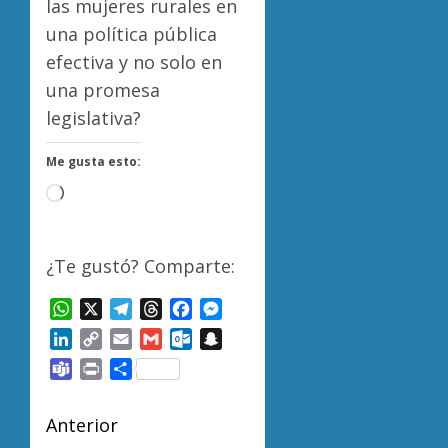
las mujeres rurales en
una política pública
efectiva y no solo en
una promesa
legislativa?
Me gusta esto:
Cargando...
¿Te gustó? Comparte:
WhatsApp
X
Telegram
Threads
Facebook
Messenger
LinkedIn
Copy
Email
Gmail
Outlook.com
Snapchat
Link
Teams
Print
Compartir
Navegación
Anterior