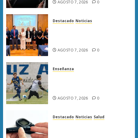
AGOSTO 7, 2026
0
Destacado
Noticias
Poder Judicial de Michoacán
llama a juzgar con perspectiva
de bienestar animal
AGOSTO 7, 2026
0
Enseñanza
Atlético Morelia-UMSNH
debuta con triunfo en la Copa
Metropolitana
AGOSTO 7, 2026
0
Destacado
Noticias
Salud
Diabetes provoca más muertes
en Michoacán que el promedio