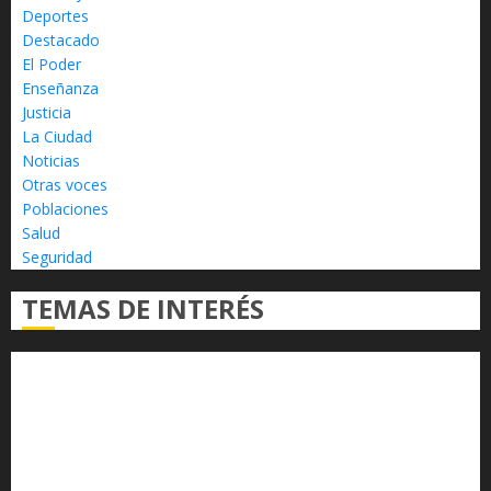
Deportes
Destacado
El Poder
Enseñanza
Justicia
La Ciudad
Noticias
Otras voces
Poblaciones
Salud
Seguridad
TEMAS DE INTERÉS
Alfredo Ramírez Bedolla
Claudia Sheinbaum
Congreso del Estado
Congreso de Michoacán
Derechos Humanos
Educación Superior