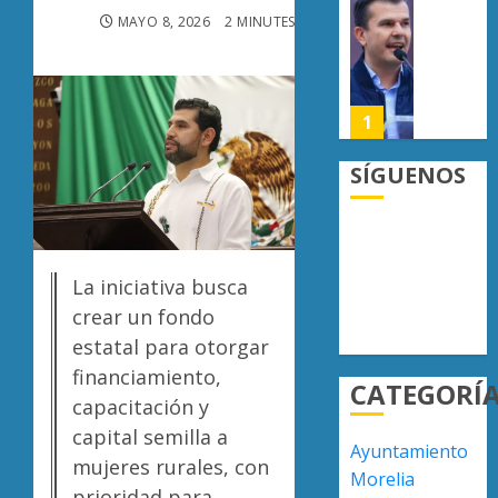
la
“Basta
MAYO 8, 2026
2 MINUTES READ
0
Copa
de
Metrop
carroña
Juan
AGOSTO
Manzo
1
7, 2026
rechaz
0
versión
SÍGUENOS
de
Escoba
Anabel
de
Hernán
Platino
sobre
recono
La iniciativa busca
asesin
trabajo
2
de
crear un fondo
del
Carlos
person
estatal para otorgar
Manzo
de
Presun
financiamiento,
CATEGORÍ
limpia
sicarios
capacitación y
AGOSTO
de
exhibe
7, 2026
capital semilla a
Morelia
armas
Ayuntamiento
0
Alfons
y
mujeres rurales, con
3
Morelia
Martín
provoc
prioridad para