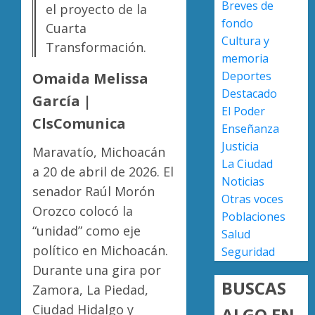
Breves de
el proyecto de la
en
en
fondo
lograrl
la
Diabet
Cuarta
Cultura y
Copa
provoc
Transformación.
AGOSTO
Metrop
más
memoria
6, 2026
muerte
Deportes
Omaida Melissa
0
AGOSTO
en
2
Destacado
7, 2026
García |
Michoa
El Poder
0
que
ClsComunica
Enseñanza
el
Enferm
Justicia
promed
Maravatío, Michoacán
del
La Ciudad
del
corazó
a 20 de abril de 2026. El
Noticias
país
cobran
senador Raúl Morón
más
Otras voces
3
AGOSTO
Orozco colocó la
vidas
Poblaciones
7, 2026
en
“unidad” como eje
Salud
0
Michoa
UMSNH
político en Michoacán.
Seguridad
que
fortale
Durante una gira por
el
vínculo
BUSCAS
Zamora, La Piedad,
promed
con
del
familia
Ciudad Hidalgo y
ALGO EN
4