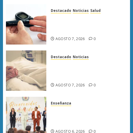
Destacado
Noticias
Salud
Diabetes provoca más muertes
en Michoacán que el promedio
del país
AGOSTO 7, 2026
0
Destacado
Noticias
Enfermedades del corazón
cobran más vidas en Michoacán
que el promedio del país
AGOSTO 7, 2026
0
Enseñanza
UMSNH fortalece vínculo con
familias de nuevo ingreso en
preparatorias de Uruapan
AGOSTO 6, 2026
0