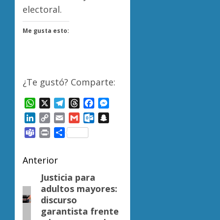
electoral.
Me gusta esto:
¿Te gustó? Comparte:
WhatsApp
X
Telegram
Threads
Facebook
Messenger
LinkedIn
Copy
Email
Gmail
Outlook.com
Snapchat
Link
Teams
Print
Compartir
Navegación
Anterior
de
Justicia para
Entrada
adultos mayores:
anterior:
entradas
discurso
garantista frente