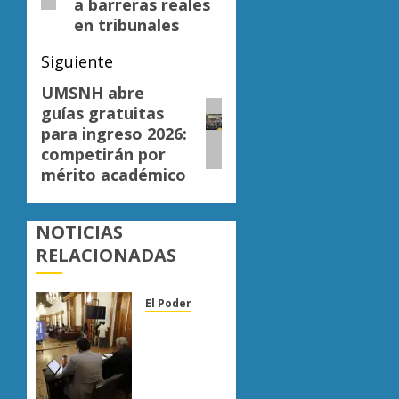
a barreras reales
en tribunales
Siguiente
UMSNH abre
Siguiente
guías gratuitas
entrada:
para ingreso 2026:
competirán por
mérito académico
NOTICIAS
RELACIONADAS
El Poder
Congreso
de
Michoacán
reforma