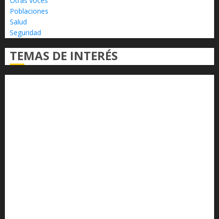
Otras voces
Poblaciones
Salud
Seguridad
TEMAS DE INTERÉS
Alfredo Ramírez Bedolla
Claudia Sheinbaum
Congreso del Estado
Congreso de Michoacán
Derechos Humanos
Educación Superior
Michoacán
Morelia
Poder Judicial de Michoacán
Seguridad
seguridad pública
UMSNH
Universidad Michoacana
Yarabí Ávila