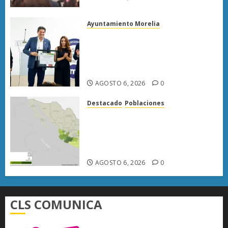
Ayuntamiento Morelia
Morelia obtiene certificación
ISO 27001 y asegura ser el
primer municipio del país en
lograrla
AGOSTO 6, 2026
0
Destacado
Poblaciones
Uruapan lidera superficie
sembrada de aguacate en
Michoacán con más de 19 mil
hectáreas
AGOSTO 6, 2026
0
CLS COMUNICA