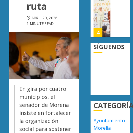
ruta
0
Michoa
UMSNH
que
fortale
el
vínculo
ABRIL 20, 2026
1 MINUTE READ
promed
con
del
familia
4
país
de
nuevo
SÍGUENOS
AGOSTO
ingreso
Moreli
7, 2026
en
obtien
0
prepara
certifi
de
ISO
Uruapa
27001
5
y
En gira por cuatro
AGOSTO
asegur
6, 2026
municipios, el
ser
Atlétic
0
CATEGORÍ
el
senador de Morena
Morelia
primer
UMSNH
insiste en fortalecer
munici
debuta
la organización
Ayuntamiento
del
con
1
Morelia
social para sostener
país
triunfo