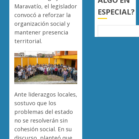
país
de
Maravatío, el legislador
ESPECIAL?
nuevo
convocó a reforzar la
AGOSTO
ingreso
Moreli
7, 2026
organización social y
en
obtien
0
prepara
certifi
mantener presencia
de
ISO
territorial.
Uruapa
27001
5
y
AGOSTO
asegur
6, 2026
ser
0
el
primer
munici
del
Ante liderazgos locales,
país
sostuvo que los
en
problemas del estado
lograrl
no se resolverán sin
AGOSTO
cohesión social. En su
6, 2026
discurso, planteó que
0