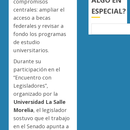
compromisos
Orgáni
0
centrales: ampliar el
ESPECIAL?
Municip
para
Moreli
acceso a becas
fortale
fortale
federales y revisar a
gobier
su
fondo los programas
locales
atracti
de estudio
turístic
5
AGOSTO
julio
universitarios.
5, 2026
deja
0
Durante su
mayor
afluenc
participación en el
de
“Encuentro con
visitan
Legisladores”,
AGOSTO
organizado por la
5, 2026
Universidad La Salle
0
Morelia
, el legislador
sostuvo que el trabajo
en el Senado apunta a