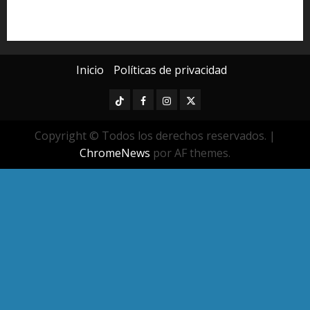
Universidad Michoacana
Yarabí Ávila
Inicio
Políticas de privacidad
TikTok
Facebook
Instagram
Twitter
Copyright © Todos los derechos reservados.
|
ChromeNews
por AF themes.