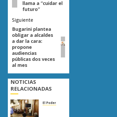
llama a “cuidar el
futuro”
Siguiente
Bugarini plantea
Siguiente
obligar a alcaldes
entrada:
a dar la cara:
propone
audiencias
públicas dos veces
al mes
NOTICIAS
RELACIONADAS
El Poder
Congreso
de