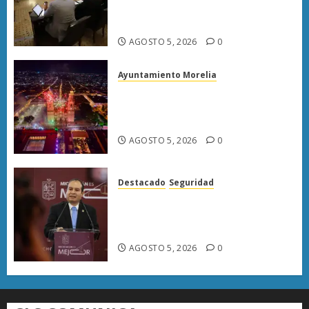
Municipal para fortalecer
gobiernos locales
AGOSTO 5, 2026
0
Ayuntamiento Morelia
Morelia fortalece su atractivo
turístico; julio deja mayor
afluencia de visitantes
AGOSTO 5, 2026
0
Destacado
Seguridad
«FGE prioriza desmantelar
redes criminales para evitar su
reorganización»
AGOSTO 5, 2026
0