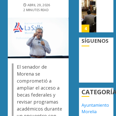
6
Caltzon
Congre
ABRIL 29, 2026
de
de
2 MINUTES READ
AGOSTO
agosto
Michoa
5, 2026
reform
AGOSTO
0
Ley
4
5, 2026
Orgáni
0
Municip
SÍGUENOS
para
Moreli
fortale
fortale
gobier
su
locales
atracti
El senador de
turístic
5
AGOSTO
Morena se
julio
5, 2026
deja
comprometió a
0
mayor
Lucila
ampliar el acceso a
CATEGORÍ
afluenc
Martín
becas federales y
de
recorre
revisar programas
visitan
colonia
Ayuntamiento
de
académicos durante
1
Morelia
AGOSTO
Moreli
un encuentro con
5, 2026