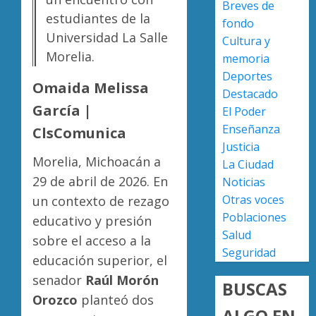
Breves de
y
estudiantes de la
0
fondo
compr
Poder
Universidad La Salle
Cultura y
gestió
Judicial
Morelia.
para
de
memoria
atende
Michoa
Deportes
Omaida Melissa
deman
abre
2
Destacado
ciudad
registr
García |
El Poder
para
Enseñanza
AGOSTO
ClsComunica
concur
Narcom
5, 2026
Justicia
de
exhibe
Morelia, Michoacán a
0
La Ciudad
proyect
acusac
29 de abril de 2026. En
Noticias
de
contra
Sala
seis
Otras voces
un contexto de rezago
3
Civil
person
Poblaciones
educativo y presión
este
en
Salud
sobre el acceso a la
6
Caltzon
Congre
Seguridad
educación superior, el
de
de
AGOSTO
agosto
Michoa
senador
Raúl Morón
5, 2026
BUSCAS
reform
Orozco
planteó dos
AGOSTO
0
Ley
ALGO EN
4
5, 2026