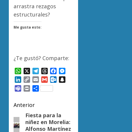
arrastra rezagos
estructurales?
Me gusta esto:
¿Te gustó? Comparte:
WhatsApp
X
Telegram
Threads
Facebook
Messenger
LinkedIn
Copy
Email
Gmail
Outlook.com
Snapchat
Link
Teams
Print
Compartir
Navegación
Anterior
de
Fiesta para la
Entrada
niñez en Morelia:
anterior:
entradas
Alfonso Martínez