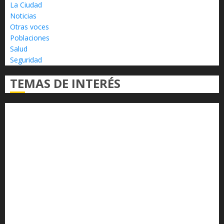
La Ciudad
Noticias
Otras voces
Poblaciones
Salud
Seguridad
TEMAS DE INTERÉS
Alfredo Ramírez Bedolla
Claudia Sheinbaum
Congreso del Estado
Congreso de Michoacán
Derechos Humanos
Educación Superior
Michoacán
Morelia
Poder Judicial de Michoacán
Seguridad
seguridad pública
UMSNH