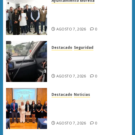
Ayuntamiento Morelia
Escoba de Platino reconoce
trabajo del personal de limpia
de Morelia: Alfonso Martínez
AGOSTO 7, 2026
0
Destacado
Seguridad
Presuntos sicarios exhiben
armas y provocan a militares
en carretera de Sinaloa
AGOSTO 7, 2026
0
Destacado
Noticias
Poder Judicial de Michoacán
llama a juzgar con perspectiva
de bienestar animal
AGOSTO 7, 2026
0