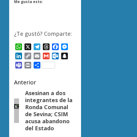
Me gusta esto:
¿Te gustó? Comparte:
WhatsApp
X
Telegram
Threads
Facebook
Messenger
LinkedIn
Copy
Email
Gmail
Outlook.com
Snapchat
Link
Teams
Print
Compartir
Navegación
Anterior
de
Asesinan a dos
Entrada
integrantes de la
anterior:
entradas
Ronda Comunal
de Sevina; CSIM
acusa abandono
del Estado