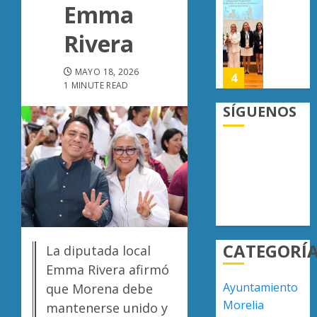
AGOSTO
Emma
militar
Poder
7, 2026
en
Judicial
Rivera
0
carrete
de
de
Michoa
MAYO 18, 2026
Sinaloa
llama
4
1 MINUTE READ
a
AGOSTO
juzgar
SÍGUENOS
7, 2026
con
Atlétic
0
perspec
Morelia
de
UMSNH
bienest
debuta
animal
con
5
triunfo
AGOSTO
en
7, 2026
la
“Basta
0
CATEGORÍ
Copa
de
La diputada local
Metrop
carroña
Emma Rivera afirmó
Juan
Ayuntamiento
que Morena debe
AGOSTO
Manzo
1
7, 2026
Morelia
mantenerse unido y
rechaz