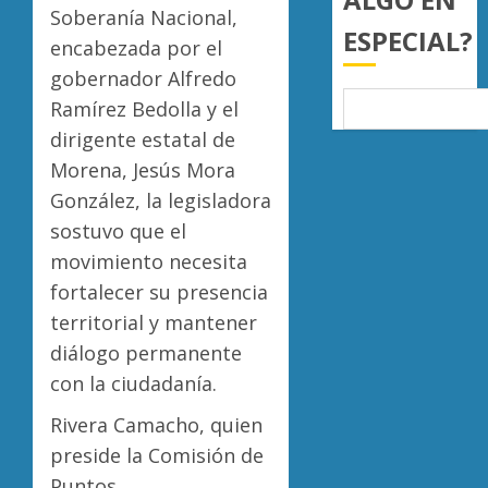
a
Soberanía Nacional,
AGOSTO
ESPECIAL?
juzgar
7, 2026
encabezada por el
con
Atlétic
gobernador Alfredo
0
perspec
Morelia
Ramírez Bedolla y el
de
UMSNH
bienest
debuta
dirigente estatal de
animal
con
5
Morena, Jesús Mora
triunfo
González, la legisladora
AGOSTO
en
7, 2026
sostuvo que el
la
0
Copa
movimiento necesita
Metrop
fortalecer su presencia
territorial y mantener
AGOSTO
7, 2026
diálogo permanente
0
con la ciudadanía.
Rivera Camacho, quien
preside la Comisión de
Puntos