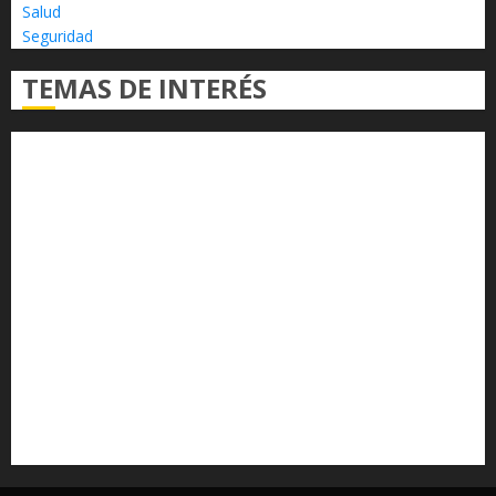
Salud
Seguridad
TEMAS DE INTERÉS
Alfredo Ramírez Bedolla
Claudia Sheinbaum
Congreso del Estado
Congreso de Michoacán
Derechos Humanos
Educación Superior
Michoacán
Morelia
Poder Judicial de Michoacán
Seguridad
seguridad pública
UMSNH
Universidad Michoacana
Yarabí Ávila