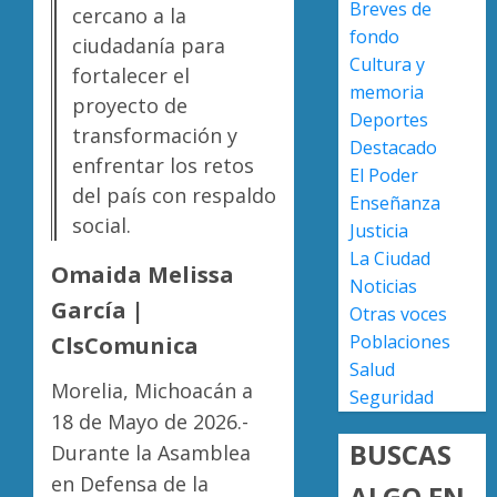
Breves de
0
cercano a la
versión
fondo
de
Escoba
ciudadanía para
Cultura y
Anabel
de
fortalecer el
Hernán
Platino
memoria
proyecto de
sobre
recono
Deportes
transformación y
asesin
trabajo
2
Destacado
de
enfrentar los retos
del
El Poder
Carlos
person
del país con respaldo
Enseñanza
Manzo
de
Presun
social.
Justicia
limpia
sicarios
AGOSTO
La Ciudad
de
exhibe
7, 2026
Omaida Melissa
Noticias
Morelia
armas
0
García |
Alfons
y
Otras voces
3
Martín
provoc
Poblaciones
ClsComunica
a
Salud
AGOSTO
militar
Poder
Morelia, Michoacán a
7, 2026
Seguridad
en
Judicial
18 de Mayo de 2026.-
0
carrete
de
BUSCAS
Durante la Asamblea
de
Michoa
en Defensa de la
Sinaloa
llama
ALGO EN
4