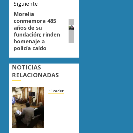
Siguiente
Morelia
Siguiente
conmemora 485
entrada:
años de su
fundación; rinden
homenaje a
policía caído
NOTICIAS
RELACIONADAS
El Poder
Congreso
de
Michoacán
reforma
Ley
Orgánica