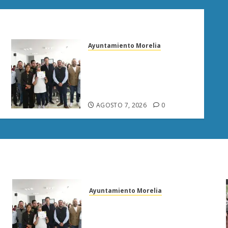
Ayuntamiento Morelia
Escoba de Platino reconoce
trabajo del personal de
limpia de Morelia: Alfonso
Martínez
AGOSTO 7, 2026
0
Ayuntamiento Morelia
Escoba de Platino reconoce
trabajo del personal de limpia
de Morelia: Alfonso Martínez