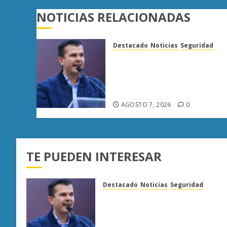
NOTICIAS RELACIONADAS
Destacado
Noticias
Seguridad
“Basta de carroña”: Juan
Manzo rechaza versión de
Anabel Hernández sobre
asesinato de Carlos Manzo
AGOSTO 7, 2026
0
TE PUEDEN INTERESAR
Destacado
Noticias
Seguridad
“Basta de carroña”: Juan
Manzo rechaza versión de
Anabel Hernández sobre