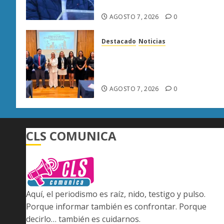
asesinato de Carlos Manzo
AGOSTO 7, 2026
0
Destacado
Noticias
Poder Judicial de Michoacán
llama a juzgar con perspectiv
de bienestar animal
AGOSTO 7, 2026
0
CLS COMUNICA
Aquí, el periodismo es raíz, nido, testigo y pulso.
Porque informar también es confrontar. Porque
decirlo… también es cuidarnos.