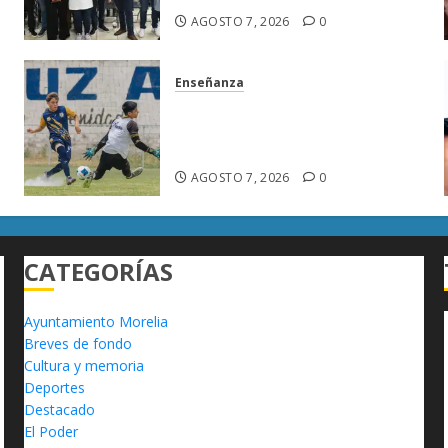
AGOSTO 7, 2026
0
Enseñanza
Atlético Morelia-UMSNH
a
debuta con triunfo en la Copa
Metropolitana
AGOSTO 7, 2026
0
CATEGORÍAS
Ayuntamiento Morelia
Breves de fondo
Cultura y memoria
Deportes
Destacado
El Poder