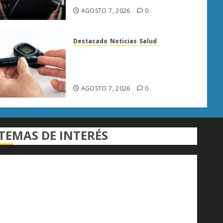
AGOSTO 7, 2026
0
Destacado
Noticias
Salud
Diabetes provoca más
muertes en Michoacán que el
promedio del país
AGOSTO 7, 2026
0
TEMAS DE INTERÉS
Alfredo Ramírez Bedolla
Claudia Sheinbaum
Congreso del Estado
Congreso de Michoacán
Derechos Humanos
Educación Superior