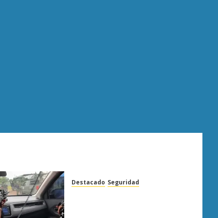
Destacado
Seguridad
Presuntos sicarios exhiben
armas y provocan a militares
en carretera de Sinaloa