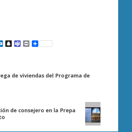
ail
Outlook.com
Snapchat
Teams
Print
Compartir
ega de viviendas del Programa de
ión de consejero en la Prepa
to