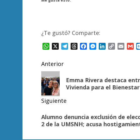
Me gusta esto:
¿Te gustó? Comparte:
WhatsApp
X
Telegram
Threads
Facebook
Messenger
LinkedIn
Copy
Email
Gm
Link
Navegación
Anterior
de
Entrada
Emma Rivera destaca entr
anterior:
entradas
Vivienda para el Bienestar
Siguiente
Siguiente
Alumno denuncia exclusión de elecc
entrada:
2 de la UMSNH; acusa hostigamien