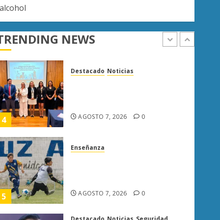
 alcohol
Destacado
Noticias
Poder Judicial de Michoacán
TRENDING NEWS
llama a juzgar con perspectiva
de bienestar animal
AGOSTO 7, 2026
0
4
Enseñanza
Atlético Morelia-UMSNH
debuta con triunfo en la Copa
Metropolitana
AGOSTO 7, 2026
0
5
Destacado
Noticias
Seguridad
“Basta de carroña”: Juan Manzo
rechaza versión de Anabel
Hernández sobre asesinato de
Carlos Manzo