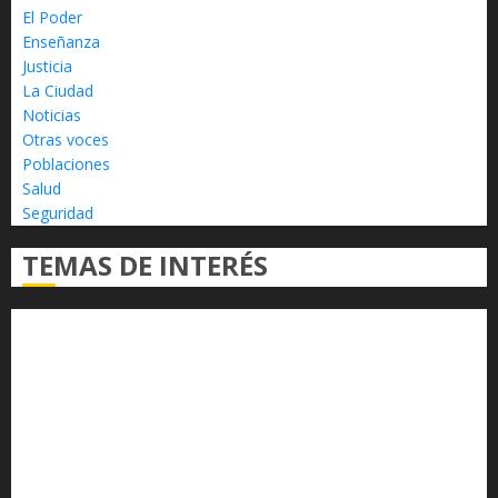
El Poder
Enseñanza
Justicia
La Ciudad
Noticias
Otras voces
Poblaciones
Salud
Seguridad
TEMAS DE INTERÉS
Alfredo Ramírez Bedolla
Claudia Sheinbaum
Congreso del Estado
Congreso de Michoacán
Derechos Humanos
Educación Superior
Michoacán
Morelia