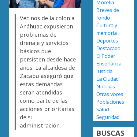
Morelia
país
triunfo
Breves de
en
en
fondo
Vecinos de la colonia
lograrl
la
Diabet
Cultura y
Copa
provoc
Anáhuac expusieron
AGOSTO
Metrop
más
memoria
problemas de
6, 2026
muerte
Deportes
drenaje y servicios
0
AGOSTO
en
2
Destacado
7, 2026
básicos que
Michoa
El Poder
0
persisten desde hace
que
Enseñanza
el
Enferm
años. La alcaldesa de
Justicia
promed
del
Zacapu aseguró que
La Ciudad
del
corazó
estas demandas
Noticias
país
cobran
serán atendidas
más
Otras voces
3
AGOSTO
como parte de las
vidas
Poblaciones
7, 2026
en
acciones prioritarias
Salud
0
Michoa
UMSNH
de su
Seguridad
que
fortale
administración.
el
vínculo
BUSCAS
promed
con