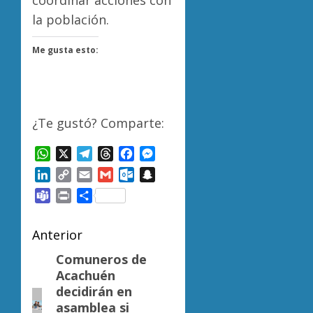
coordinar acciones con
la población.
Me gusta esto:
¿Te gustó? Comparte:
WhatsApp
X
Telegram
Threads
Facebook
Messenger
LinkedIn
Copy
Email
Gmail
Outlook.com
Snapchat
Link
Teams
Print
Compartir
Navegación
Anterior
de
Comuneros de
Entrada
Acachuén
anterior:
entradas
decidirán en
asamblea si