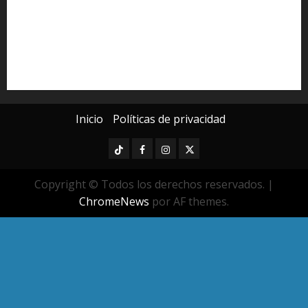
Poder Judicial de Michoacán
Seguridad
seguridad pública
UMSNH
Universidad Michoacana
Yarabí Ávila
Inicio
Políticas de privacidad
TikTok
Facebook
Instagram
Twitter
Copyright © Todos los derechos reservados.
|
ChromeNews
por AF themes.