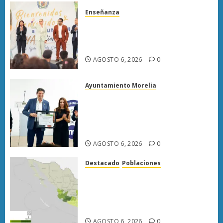
Enseñanza
UMSNH fortalece vínculo con
familias de nuevo ingreso en
preparatorias de Uruapan
AGOSTO 6, 2026
0
Ayuntamiento Morelia
Morelia obtiene certificación
ISO 27001 y asegura ser el
primer municipio del país en
lograrla
AGOSTO 6, 2026
0
Destacado
Poblaciones
Uruapan lidera superficie
sembrada de aguacate en
Michoacán con más de 19 mil
hectáreas
AGOSTO 6, 2026
0