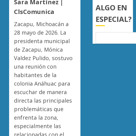
Sara Martínez |
del
familia
ALGO EN
4
país
ClsComunica
de
ESPECIAL?
nuevo
AGOSTO
Zacapu, Michoacán a
ingreso
Moreli
7, 2026
en
obtien
28 mayo de 2026. La
0
prepara
certifi
presidenta municipal
de
ISO
de Zacapu, Mónica
Uruapa
27001
5
Valdez Pulido, sostuvo
y
AGOSTO
asegur
una reunión con
6, 2026
ser
habitantes de la
0
el
colonia Anáhuac para
primer
escuchar de manera
munici
del
directa las principales
país
problemáticas que
en
enfrenta la zona,
lograrl
especialmente las
AGOSTO
relacionadas con el
6, 2026