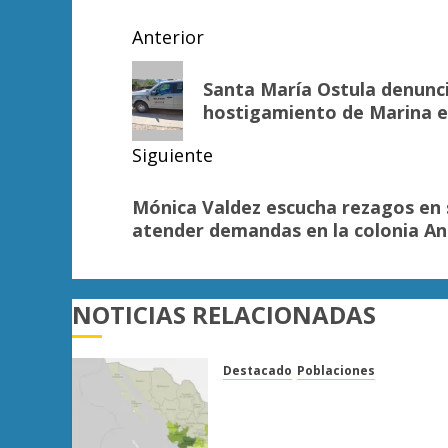
Link
Navegación
Anterior
de
Entrada
Santa María Ostula denunc
anterior:
entradas
hostigamiento de Marina e
Siguiente
Siguiente
Mónica Valdez escucha rezagos en 
entrada:
atender demandas en la colonia A
NOTICIAS RELACIONADAS
Destacado
Poblaciones
Uruapan lidera superficie
sembrada de aguacate en
Michoacán con más de 19