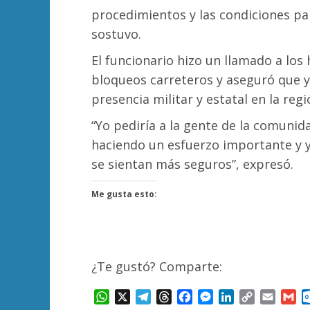
procedimientos y las condiciones pa
sostuvo.
El funcionario hizo un llamado a los
bloqueos carreteros y aseguró que y
presencia militar y estatal en la regi
“Yo pediría a la gente de la comuni
haciendo un esfuerzo importante y y
se sientan más seguros”, expresó.
Me gusta esto:
¿Te gustó? Comparte:
WhatsApp
X
Telegram
Threads
Facebook
Messenger
LinkedIn
Copy
Email
Gm