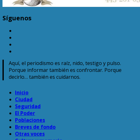
Síguenos
TikTok
Facebook
Instagram
Twitter
Aquí, el periodismo es raíz, nido, testigo y pulso.
Porque informar también es confrontar. Porque
decirlo… también es cuidarnos.
Menú
Inicio
principal
Ciudad
Seguridad
El Poder
Poblaciones
Breves de fondo
Otras voces