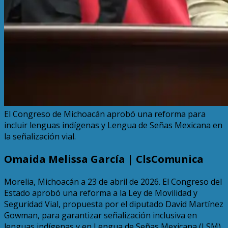
El Congreso de Michoacán aprobó una reforma para
incluir lenguas indígenas y Lengua de Señas Mexicana en
la señalización vial.
Omaida Melissa García | ClsComunica
Morelia, Michoacán a 23 de abril de 2026. El Congreso del
Estado aprobó una reforma a la Ley de Movilidad y
Seguridad Vial, propuesta por el diputado David Martínez
Gowman, para garantizar señalización inclusiva en
lenguas indígenas y en Lengua de Señas Mexicana (LSM).