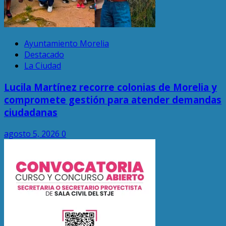
Ayuntamiento Morelia
Destacado
La Ciudad
Lucila Martínez recorre colonias de Morelia y
compromete gestión para atender demandas
ciudadanas
agosto 5, 2026
0