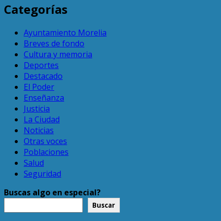
Categorías
Ayuntamiento Morelia
Breves de fondo
Cultura y memoria
Deportes
Destacado
El Poder
Enseñanza
Justicia
La Ciudad
Noticias
Otras voces
Poblaciones
Salud
Seguridad
Buscas algo en especial?
Buscar