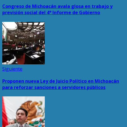
anterior:
de
Congreso de Michoacán avala glosa en trabajo y
entradas
previsión social del 4° Informe de Gobierno
Siguiente
Siguiente
entrada:
Proponen nueva Ley de Juicio Político en Michoacán
para reforzar sanciones a servidores públicos