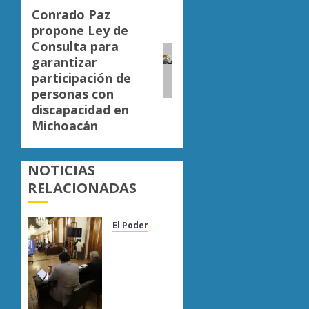
Conrado Paz
Siguiente
propone Ley de
entrada:
Consulta para
garantizar
participación de
personas con
discapacidad en
Michoacán
NOTICIAS
RELACIONADAS
El Poder
Congreso
de
Michoacán
reforma
Ley