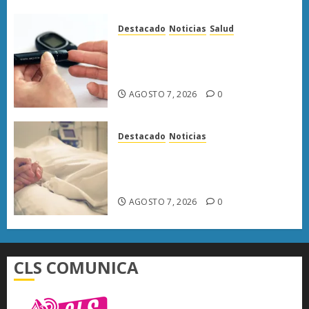
Destacado
Noticias
Salud
Diabetes provoca más muertes
en Michoacán que el promedio
del país
AGOSTO 7, 2026
0
Destacado
Noticias
Enfermedades del corazón
cobran más vidas en Michoacán
que el promedio del país
AGOSTO 7, 2026
0
CLS COMUNICA