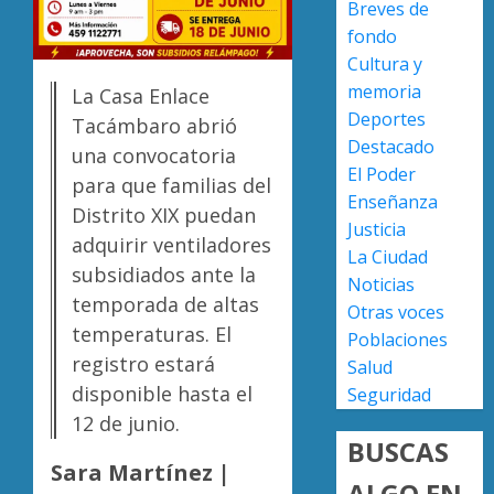
Breves de
person
0
fondo
de
Presun
Cultura y
limpia
sicarios
de
exhibe
memoria
La Casa Enlace
Morelia
armas
Deportes
Tacámbaro abrió
Alfons
y
2
Destacado
una convocatoria
Martín
provoc
El Poder
para que familias del
a
Enseñanza
AGOSTO
militar
Poder
Distrito XIX puedan
7, 2026
Justicia
en
Judicial
adquirir ventiladores
0
La Ciudad
carrete
de
subsidiados ante la
Noticias
de
Michoa
temporada de altas
Sinaloa
llama
Otras voces
3
temperaturas. El
a
Poblaciones
AGOSTO
juzgar
registro estará
Salud
7, 2026
con
Atlétic
disponible hasta el
Seguridad
0
perspec
Morelia
12 de junio.
de
UMSNH
BUSCAS
bienest
debuta
Sara Martínez |
animal
con
ALGO EN
4