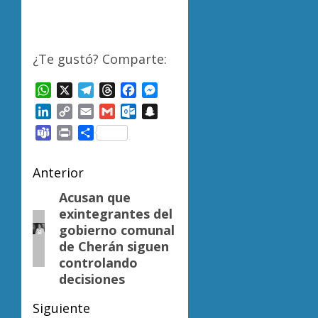
¿Te gustó? Comparte:
WhatsApp
X
Telegram
Threads
Facebook
Messenger
LinkedIn
Copy
Email
Gmail
Outlook.com
Snapchat
Link
Teams
Print
Compartir
Navegación
Anterior
de
Acusan que
Entrada
exintegrantes del
anterior:
entradas
gobierno comunal
de Cherán siguen
controlando
decisiones
Siguiente