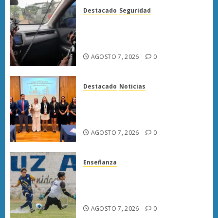
Destacado
Seguridad
Presuntos sicarios exhiben
armas y provocan a militares
en carretera de Sinaloa
AGOSTO 7, 2026
0
Destacado
Noticias
Poder Judicial de Michoacán
llama a juzgar con perspectiva
de bienestar animal
AGOSTO 7, 2026
0
Enseñanza
Atlético Morelia-UMSNH
debuta con triunfo en la Copa
Metropolitana
AGOSTO 7, 2026
0