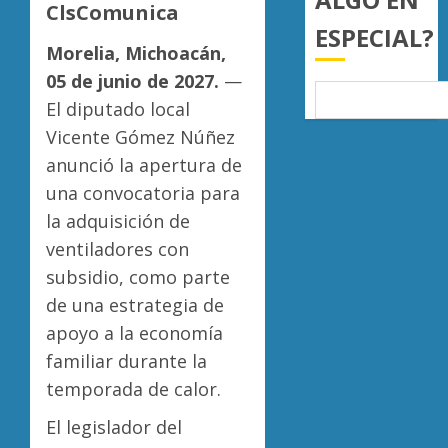
ClsComunica
triunfo
AGOSTO
ESPECIAL?
en
7, 2026
Morelia, Michoacán,
la
Diabet
0
Copa
provoc
05 de junio de 2027.
—
Metrop
más
El diputado local
muerte
Vicente Gómez Núñez
AGOSTO
en
5
7, 2026
anunció la apertura de
Michoa
0
que
una convocatoria para
el
la adquisición de
promed
ventiladores con
del
subsidio, como parte
país
de una estrategia de
AGOSTO
7, 2026
apoyo a la economía
familiar durante la
0
temporada de calor.
El legislador del