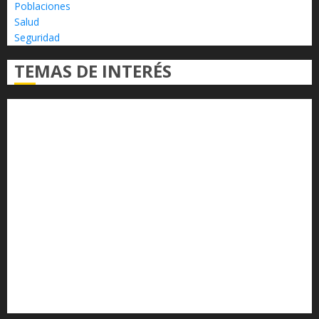
Poblaciones
Salud
Seguridad
TEMAS DE INTERÉS
Alfredo Ramírez Bedolla
Claudia Sheinbaum
Congreso del Estado
Congreso de Michoacán
Derechos Humanos
Educación Superior
Michoacán
Morelia
Poder Judicial de Michoacán
Seguridad
seguridad pública
UMSNH
Universidad Michoacana
Yarabí Ávila