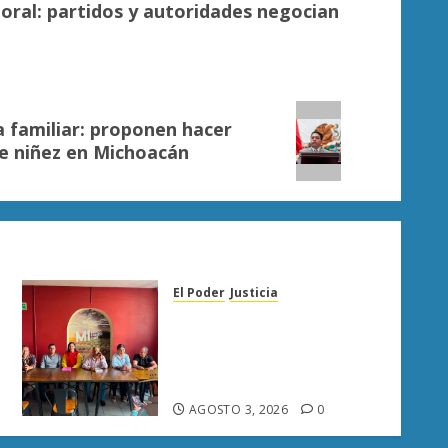
ral: partidos y autoridades negocian
ia familiar: proponen hacer
de niñez en Michoacán
El Poder
Justicia
Diana Espinoza llama a
fortalecer la unidad del PT
y respalda a Raúl Morón en
Sahuayo
AGOSTO 3, 2026
0