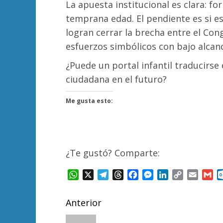
La apuesta institucional es clara: 
temprana edad. El pendiente es si e
logran cerrar la brecha entre el Co
esfuerzos simbólicos con bajo alcan
¿Puede un portal infantil traducirse 
ciudadana en el futuro?
Me gusta esto:
¿Te gustó? Comparte:
WhatsApp
X
Telegram
Threads
Facebook
Messenger
LinkedIn
Copy
Email
Gm
Link
Navegación
Anterior
Entrada