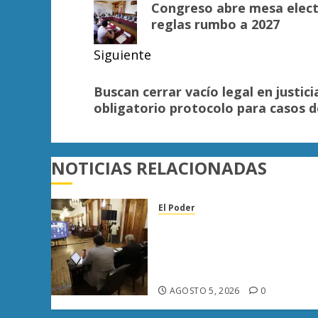
de
Congreso abre mesa electo
anterior:
entradas
reglas rumbo a 2027
Siguiente
Siguiente
Buscan cerrar vacío legal en justic
entrada:
obligatorio protocolo para casos 
NOTICIAS RELACIONADAS
El Poder
Congreso de Michoacán
reforma Ley Orgánica
Municipal para fortalecer
gobiernos locales
AGOSTO 5, 2026
0