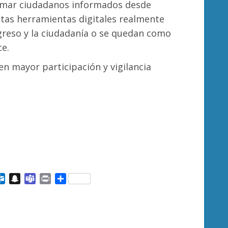
formar ciudadanos informados desde
stas herramientas digitales realmente
ngreso y la ciudadanía o se quedan como
ce.
en mayor participación y vigilancia
ail
Outlook.com
Snapchat
Teams
Print
Compartir