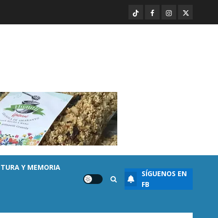
las filas del crimen organizado.
TikTok
Facebook
Instagram
Twitter
AGOSTO 6, 2026
0
5
Enseñanza
UMSNH fortalece vínculo con
familias de nuevo ingreso en
preparatorias de Uruapan
AGOSTO 6, 2026
0
1
Ayuntamiento Morelia
Morelia obtiene certificación
ISO 27001 y asegura ser el
primer municipio del país en
LTURA Y MEMORIA
lograrla
SÍGUENOS EN
2
AGOSTO 6, 2026
0
FB
Destacado
Poblaciones
Uruapan lidera superficie