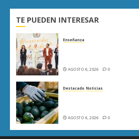
TE PUEDEN INTERESAR
Enseñanza
UMSNH fortalece vínculo con
familias de nuevo ingreso en
preparatorias de Uruapan
AGOSTO 6, 2026
0
Destacado
Noticias
APEAM confía en reactivar
exportación de aguacate a EU
tras diálogo binacional
AGOSTO 6, 2026
0