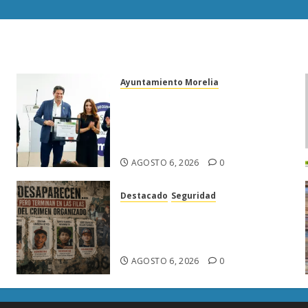
Ayuntamiento Morelia
Morelia obtiene certificación
ISO 27001 y asegura ser el
primer municipio del país en
lograrla
AGOSTO 6, 2026
0
Destacado
Seguridad
Desaparecen… y terminan en
las filas del crimen
organizado.
AGOSTO 6, 2026
0