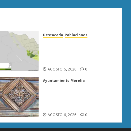
Destacado
Poblaciones
Uruapan lidera superficie
sembrada de aguacate en
Michoacán con más de 19 mil
hectáreas
AGOSTO 6, 2026
0
Ayuntamiento Morelia
Rehabilitación del Centro
Histórico de Morelia alcanza
40% de avance en edificios
emblemáticos
AGOSTO 6, 2026
0