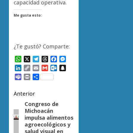
capacidad operativa.
Me gusta esto:
¿Te gustó? Comparte:
WhatsApp
X
Telegram
Threads
Facebook
Messenger
LinkedIn
Copy
Email
Gmail
Outlook.com
Snapchat
Link
Teams
Print
Compartir
Navegación
Anterior
de
Congreso de
Entrada
Michoacán
anterior:
entradas
impulsa alimentos
agroecológicos y
salud visual en