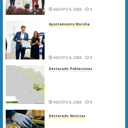
preparatorias de Uruapan
AGOSTO 6, 2026
0
Ayuntamiento Morelia
Morelia obtiene certificación
ISO 27001 y asegura ser el
primer municipio del país en
lograrla
AGOSTO 6, 2026
0
Destacado
Poblaciones
Uruapan lidera superficie
sembrada de aguacate en
Michoacán con más de 19 mil
hectáreas
AGOSTO 6, 2026
0
Destacado
Noticias
APEAM confía en reactivar