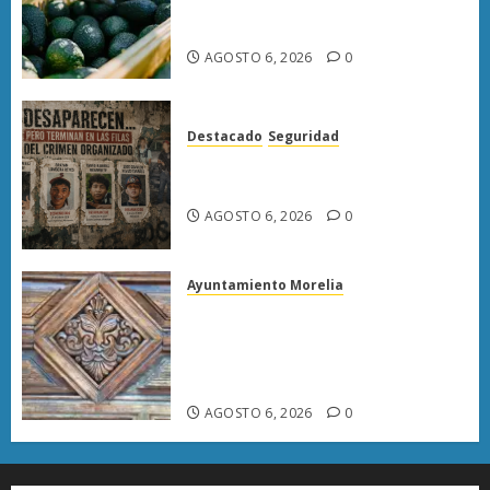
exportación de aguacate a EU
tras diálogo binacional
AGOSTO 6, 2026
0
Destacado
Seguridad
Desaparecen… y terminan en
las filas del crimen organizado.
AGOSTO 6, 2026
0
Ayuntamiento Morelia
Rehabilitación del Centro
Histórico de Morelia alcanza
40% de avance en edificios
emblemáticos
AGOSTO 6, 2026
0