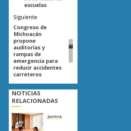
escuelas
Siguiente
Congreso de
Siguiente
Michoacán
entrada:
propone
auditorías y
rampas de
emergencia para
reducir accidentes
carreteros
NOTICIAS
RELACIONADAS
Justicia
Sala
Civil de