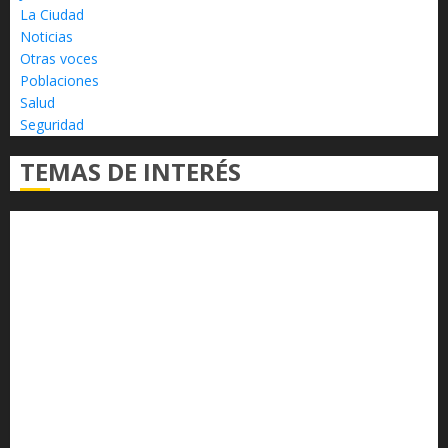
La Ciudad
Noticias
Otras voces
Poblaciones
Salud
Seguridad
TEMAS DE INTERÉS
Alfredo Ramírez Bedolla
Claudia Sheinbaum
Congreso del Estado
Congreso de Michoacán
Derechos Humanos
Educación Superior
Michoacán
Morelia
Poder Judicial de Michoacán
Seguridad
seguridad pública
UMSNH