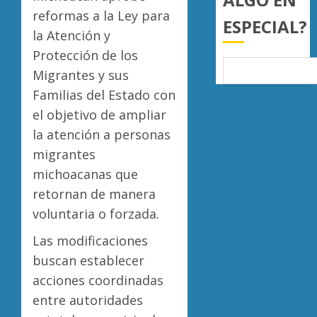
mil
de
reformas a la Ley para
ESPECIAL?
hectár
aguaca
la Atención y
a
Desapa
AGOSTO
Protección de los
EU
y
6, 2026
tras
termin
Migrantes y sus
0
diálogo
en
Familias del Estado con
binacio
las
5
el objetivo de ampliar
filas
AGOSTO
la atención a personas
del
6, 2026
crimen
migrantes
0
organiz
michoacanas que
retornan de manera
AGOSTO
6, 2026
voluntaria o forzada.
0
Las modificaciones
buscan establecer
acciones coordinadas
entre autoridades