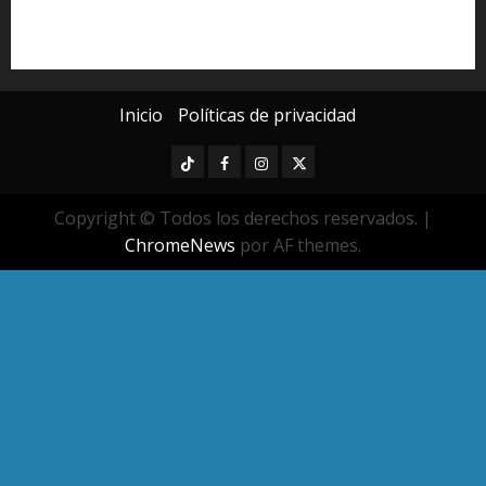
Universidad Michoacana
Yarabí Ávila
Inicio
Políticas de privacidad
TikTok
Facebook
Instagram
Twitter
Copyright © Todos los derechos reservados.
|
ChromeNews
por AF themes.