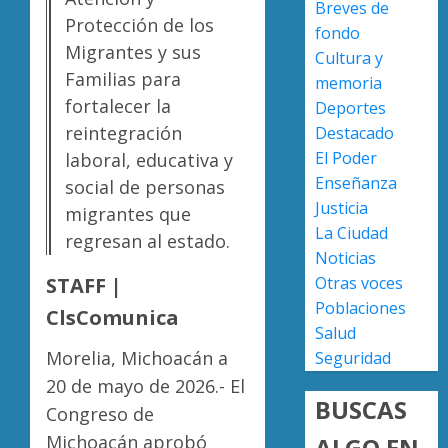
Breves de
nuevo
Protección de los
fondo
ingreso
Moreli
Migrantes y sus
Cultura y
en
obtien
Familias para
prepara
certifi
memoria
de
ISO
fortalecer la
Deportes
Uruapa
27001
2
reintegración
Destacado
y
El Poder
laboral, educativa y
AGOSTO
asegur
6, 2026
Enseñanza
social de personas
ser
Uruapa
Justicia
0
migrantes que
el
lidera
La Ciudad
primer
superfi
regresan al estado.
Noticias
munici
sembra
del
de
STAFF |
Otras voces
3
país
aguaca
Poblaciones
ClsComunica
en
en
Salud
lograrl
Michoa
APEAM
Morelia, Michoacán a
Seguridad
con
confía
20 de mayo de 2026.- El
AGOSTO
más
en
6, 2026
BUSCAS
Congreso de
de
reactiv
0
19
export
Michoacán aprobó
ALGO EN
4