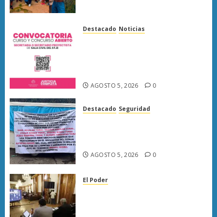
atender demandas ciudadanas
AGOSTO 5, 2026
0
Destacado
Noticias
Poder Judicial de Michoacán
abre registro para concurso de
proyectistas de Sala Civil este 6
de agosto
AGOSTO 5, 2026
0
Destacado
Seguridad
Narcomanta exhibe
acusaciones contra seis
personas en Caltzontzin
AGOSTO 5, 2026
0
El Poder
Congreso de Michoacán
reforma Ley Orgánica
Municipal para fortalecer