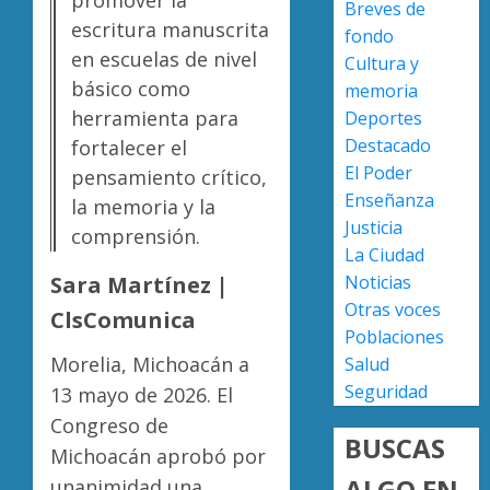
Breves de
este
en
escritura manuscrita
fondo
6
Caltzon
Congre
en escuelas de nivel
de
Cultura y
de
AGOSTO
agosto
básico como
Michoa
memoria
5, 2026
reform
herramienta para
Deportes
AGOSTO
0
Ley
4
5, 2026
Destacado
fortalecer el
Orgáni
El Poder
pensamiento crítico,
0
Municip
Enseñanza
la memoria y la
para
Moreli
Justicia
fortale
comprensión.
fortale
La Ciudad
gobier
su
Sara Martínez |
Noticias
locales
atracti
turístic
Otras voces
5
ClsComunica
AGOSTO
julio
Poblaciones
5, 2026
deja
Morelia, Michoacán a
Salud
0
mayor
Seguridad
13 mayo de 2026. El
afluenc
Congreso de
de
BUSCAS
visitan
Michoacán aprobó por
ALGO EN
unanimidad una