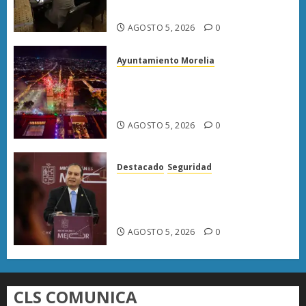
gobiernos locales
AGOSTO 5, 2026
0
Ayuntamiento Morelia
Morelia fortalece su atractivo
turístico; julio deja mayor
afluencia de visitantes
AGOSTO 5, 2026
0
Destacado
Seguridad
«FGE prioriza desmantelar
redes criminales para evitar su
reorganización»
AGOSTO 5, 2026
0
CLS COMUNICA