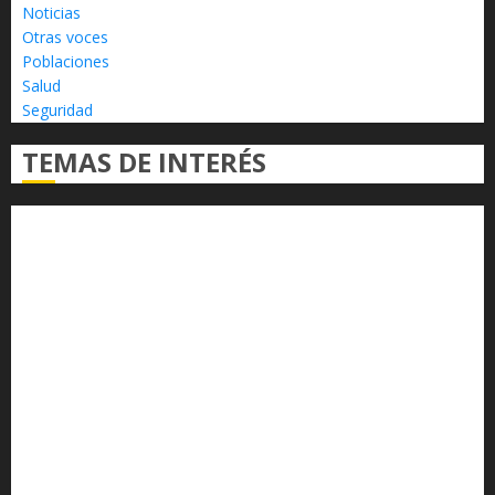
Noticias
Otras voces
Poblaciones
Salud
Seguridad
TEMAS DE INTERÉS
Alfredo Ramírez Bedolla
Claudia Sheinbaum
Congreso del Estado
Congreso de Michoacán
Derechos Humanos
Educación Superior
Michoacán
Morelia
Poder Judicial de Michoacán
Seguridad
seguridad pública
UMSNH