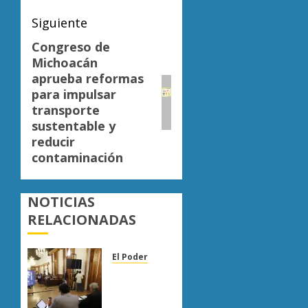
Siguiente
Congreso de
Siguiente
Michoacán
entrada:
aprueba reformas
para impulsar
transporte
sustentable y
reducir
contaminación
NOTICIAS
RELACIONADAS
El Poder
Congreso
de
Michoacán