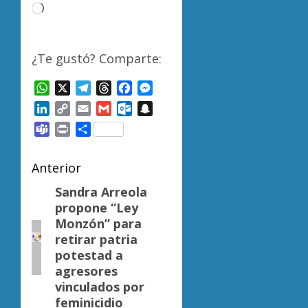
Cargando...
¿Te gustó? Comparte:
WhatsApp
X
Telegram
Threads
Facebook
Messenger
LinkedIn
Copy
Email
Gmail
Outlook.com
Snapchat
Link
Teams
Print
Compartir
Navegación
Anterior
de
Sandra Arreola
Entrada
propone “Ley
anterior:
entradas
Monzón” para
retirar patria
potestad a
agresores
vinculados por
feminicidio