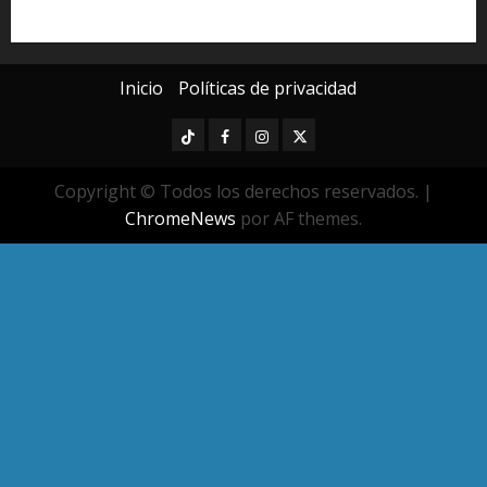
Universidad Michoacana
Yarabí Ávila
Inicio
Políticas de privacidad
TikTok
Facebook
Instagram
Twitter
Copyright © Todos los derechos reservados.
|
ChromeNews
por AF themes.