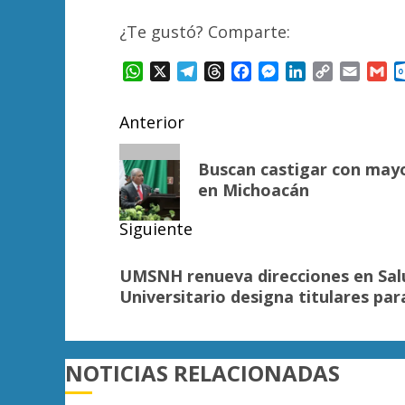
¿Te gustó? Comparte:
WhatsApp
X
Telegram
Threads
Facebook
Messenger
LinkedIn
Copy
Email
Gm
Link
Navegación
Anterior
de
Entrada
Buscan castigar con mayor
anterior:
entradas
en Michoacán
Siguiente
Siguiente
UMSNH renueva direcciones en Salu
entrada:
Universitario designa titulares par
NOTICIAS RELACIONADAS