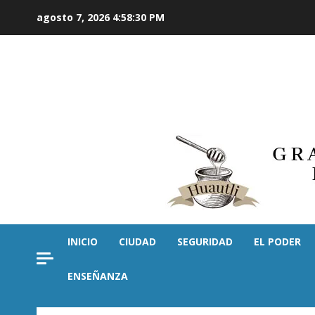
Saltar
agosto 7, 2026
4:58:31 PM
al
contenido
INICIO
CIUDAD
SEGURIDAD
EL PODER
ENSEÑANZA