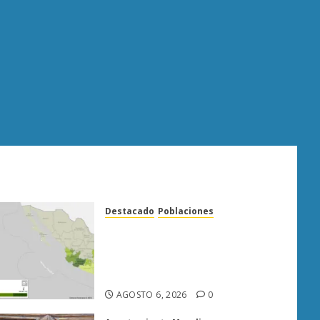
Destacado
Poblaciones
Uruapan lidera superficie
sembrada de aguacate en
Michoacán con más de 19 mil
hectáreas
AGOSTO 6, 2026
0