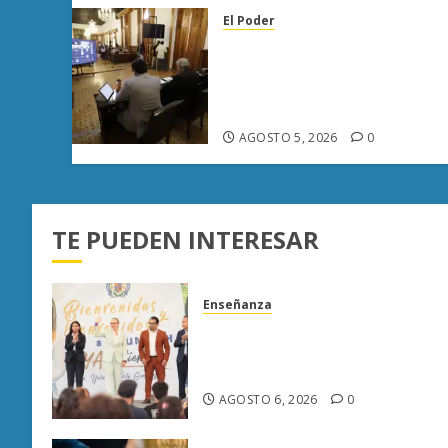
El Poder
Congreso de Michoacán
reforma Ley Orgánica
Municipal para fortalecer
gobiernos locales
AGOSTO 5, 2026
0
TE PUEDEN INTERESAR
Enseñanza
UMSNH fortalece vínculo con
familias de nuevo ingreso en
preparatorias de Uruapan
AGOSTO 6, 2026
0