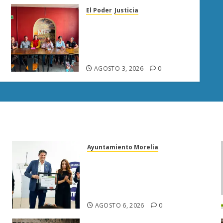
El Poder
Justicia
Diana Espinoza llama a
fortalecer la unidad del PT
y respalda a Raúl Morón en
Sahuayo
AGOSTO 3, 2026
0
Ayuntamiento Morelia
Morelia obtiene certificación
ISO 27001 y asegura ser el
primer municipio del país en
lograrla
AGOSTO 6, 2026
0