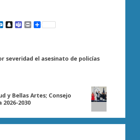
ail
Outlook.com
Snapchat
Teams
Print
Compartir
 severidad el asesinato de policías
d y Bellas Artes; Consejo
a 2026-2030