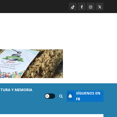
sembrada de aguacate en
TikTok
Facebook
Instagram
Twitter
Michoacán con más de 19 mil
hectáreas
3
AGOSTO 6, 2026
0
Destacado
Noticias
APEAM confía en reactivar
exportación de aguacate a EU
tras diálogo binacional
AGOSTO 6, 2026
0
4
Destacado
Seguridad
Desaparecen… y terminan en
las filas del crimen organizado.
LTURA Y MEMORIA
SÍGUENOS EN
AGOSTO 6, 2026
0
5
FB
Enseñanza