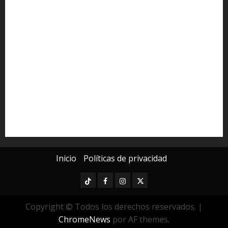
Congreso del Estado
Congreso de Michoacán
Derechos Humanos
Educación Superior
Michoacán
Morelia
Poder Judicial de Michoacán
Seguridad
seguridad pública
UMSNH
Universidad Michoacana
Yarabí Ávila
Inicio
Políticas de privacidad
TikTok
Facebook
Instagram
Twitter
Copyright © Todos los derechos reservados.
|
ChromeNews
por AF themes.