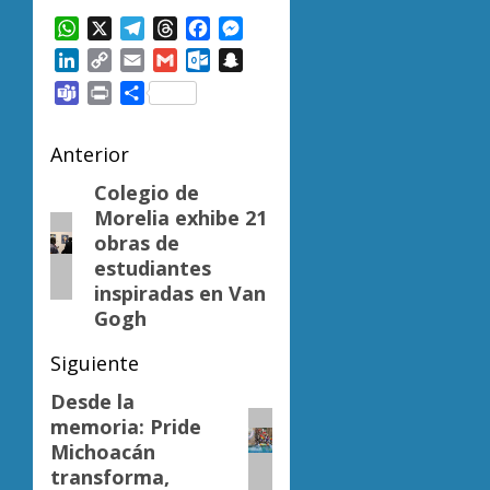
WhatsApp
X
Telegram
Threads
Facebook
Messenger
LinkedIn
Copy
Email
Gmail
Outlook.com
Snapchat
Link
Teams
Print
Compartir
Navegación
Anterior
de
Colegio de
Entrada
Morelia exhibe 21
anterior:
entradas
obras de
estudiantes
inspiradas en Van
Gogh
Siguiente
Desde la
Siguiente
memoria: Pride
entrada:
Michoacán
transforma,