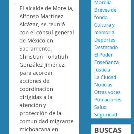
Morelia
país
triunfo
El alcalde de Morelia,
Breves de
en
en
Alfonso Martínez
fondo
lograrl
la
Diabet
Alcázar, se reunió
Cultura y
Copa
provoc
AGOSTO
Metrop
más
con el cónsul general
memoria
6, 2026
muerte
Deportes
de México en
0
AGOSTO
en
2
Destacado
7, 2026
Sacramento,
Michoa
El Poder
Christian Tonatiuh
0
que
Enseñanza
González Jiménez,
el
Enferm
Justicia
promed
del
para acordar
La Ciudad
del
corazó
acciones de
Noticias
país
cobran
coordinación
más
Otras voces
3
AGOSTO
dirigidas a la
vidas
Poblaciones
7, 2026
atención y
en
Salud
0
Michoa
UMSNH
protección de la
Seguridad
que
fortale
comunidad migrante
el
vínculo
BUSCAS
michoacana en
promed
con