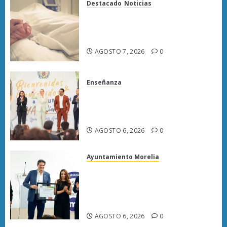
Destacado
Noticias
Enfermedades del corazón
cobran más vidas en Michoacán
que el promedio del país
AGOSTO 7, 2026
0
Enseñanza
UMSNH fortalece vínculo con
familias de nuevo ingreso en
preparatorias de Uruapan
AGOSTO 6, 2026
0
Ayuntamiento Morelia
Morelia obtiene certificación
ISO 27001 y asegura ser el
primer municipio del país en
lograrla
AGOSTO 6, 2026
0