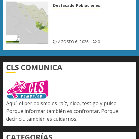
Destacado
Poblaciones
Uruapan lidera superficie
sembrada de aguacate en
Michoacán con más de 19 mil
hectáreas
AGOSTO 6, 2026
0
CLS COMUNICA
Aquí, el periodismo es raíz, nido, testigo y pulso.
Porque informar también es confrontar. Porque
decirlo… también es cuidarnos.
CATEGORÍAS