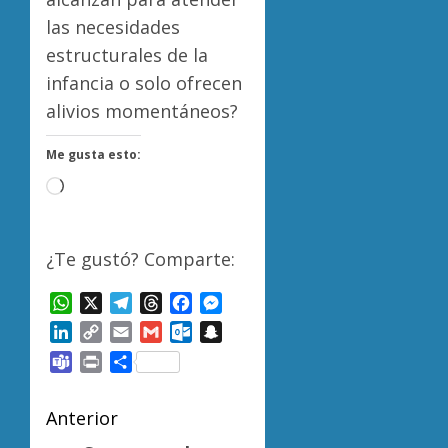
las necesidades
estructurales de la
infancia o solo ofrecen
alivios momentáneos?
Me gusta esto:
Cargando...
¿Te gustó? Comparte:
WhatsApp
X
Telegram
Threads
Facebook
Messenger
LinkedIn
Copy
Email
Gmail
Outlook.com
Snapchat
Link
Teams
Print
Compartir
Navegación
Anterior