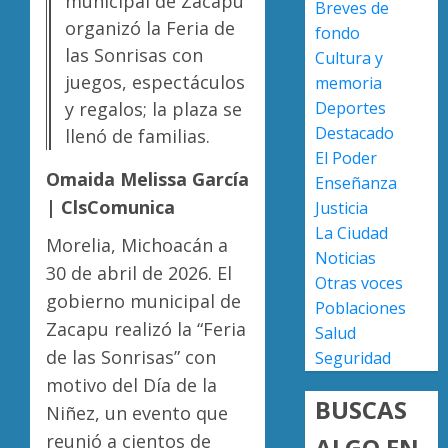
municipal de Zacapu
Breves de
nuevo
organizó la Feria de
AGOSTO
fondo
ingreso
Moreli
7, 2026
las Sonrisas con
Cultura y
en
obtien
0
prepara
juegos, espectáculos
certifi
memoria
de
ISO
y regalos; la plaza se
Deportes
Uruapa
27001
4
Destacado
llenó de familias.
y
El Poder
AGOSTO
asegur
Omaida Melissa García
6, 2026
Enseñanza
ser
Uruapa
| ClsComunica
Justicia
0
el
lidera
La Ciudad
primer
superfi
Morelia, Michoacán a
Noticias
munici
sembra
30 de abril de 2026. El
del
de
Otras voces
5
gobierno municipal de
país
aguaca
Poblaciones
en
en
Zacapu realizó la “Feria
Salud
lograrl
Michoa
de las Sonrisas” con
Seguridad
con
motivo del Día de la
AGOSTO
más
6, 2026
BUSCAS
Niñez, un evento que
de
0
19
reunió a cientos de
ALGO EN