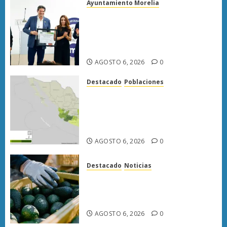
Ayuntamiento Morelia
Morelia obtiene certificación
ISO 27001 y asegura ser el
primer municipio del país en
lograrla
AGOSTO 6, 2026
0
Destacado
Poblaciones
Uruapan lidera superficie
sembrada de aguacate en
Michoacán con más de 19 mil
hectáreas
AGOSTO 6, 2026
0
Destacado
Noticias
APEAM confía en reactivar
exportación de aguacate a EU
tras diálogo binacional
AGOSTO 6, 2026
0