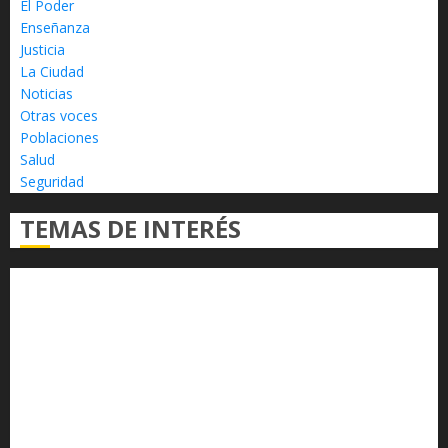
El Poder
Enseñanza
Justicia
La Ciudad
Noticias
Otras voces
Poblaciones
Salud
Seguridad
TEMAS DE INTERÉS
Alfredo Ramírez Bedolla
Claudia Sheinbaum
Congreso del Estado
Congreso de Michoacán
Derechos Humanos
Educación Superior
Michoacán
Morelia