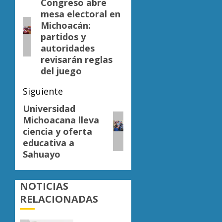
de
Congreso abre
Entrada
mesa electoral en
anterior:
entradas
Michoacán:
partidos y
autoridades
revisarán reglas
del juego
Siguiente
Universidad
Siguiente
Michoacana lleva
entrada:
ciencia y oferta
educativa a
Sahuayo
NOTICIAS
RELACIONADAS