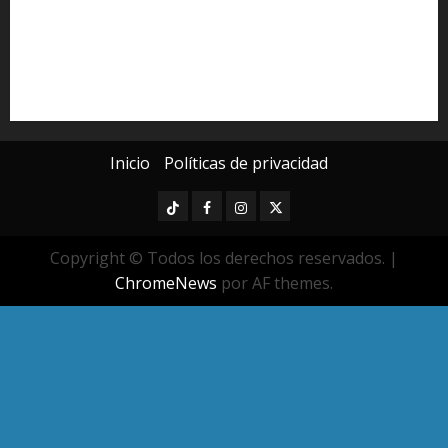
Poder Judicial de Michoacán
Seguridad
seguridad pública
UMSNH
Universidad Michoacana
Yarabí Ávila
Inicio
Políticas de privacidad
TikTok
Facebook
Instagram
Twitter
Copyright © Todos los derechos reservados.
|
ChromeNews
por AF themes.