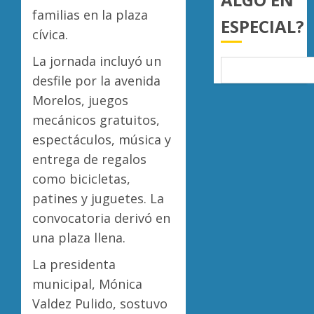
mil
familias en la plaza
ESPECIAL?
hectár
cívica.
AGOSTO
La jornada incluyó un
6, 2026
desfile por la avenida
0
Morelos, juegos
mecánicos gratuitos,
espectáculos, música y
entrega de regalos
como bicicletas,
patines y juguetes. La
convocatoria derivó en
una plaza llena.
La presidenta
municipal, Mónica
Valdez Pulido, sostuvo