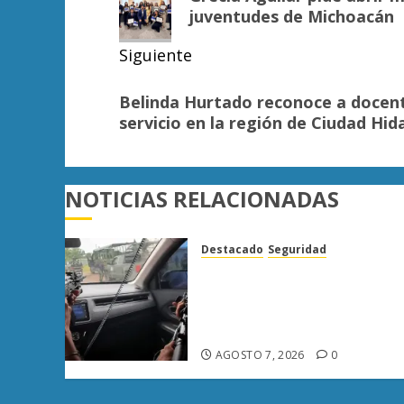
anterior:
entradas
juventudes de Michoacán
Siguiente
Siguiente
Belinda Hurtado reconoce a docent
entrada:
servicio en la región de Ciudad Hid
NOTICIAS RELACIONADAS
Destacado
Seguridad
Presuntos sicarios exhiben
armas y provocan a
militares en carretera de
Sinaloa
AGOSTO 7, 2026
0