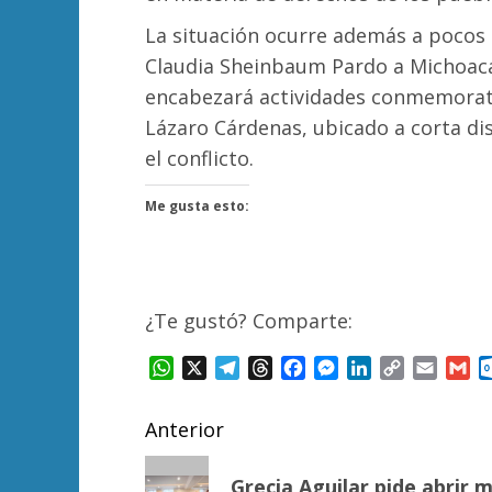
La situación ocurre además a pocos d
Claudia Sheinbaum Pardo a Michoacán
encabezará actividades conmemorati
Lázaro Cárdenas, ubicado a corta dis
el conflicto.
Me gusta esto:
¿Te gustó? Comparte:
WhatsApp
X
Telegram
Threads
Facebook
Messenger
LinkedIn
Copy
Email
Gm
Link
Navegación
Anterior
de
Entrada
Grecia Aguilar pide abrir 