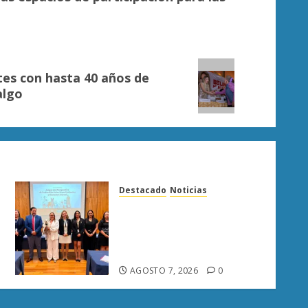
es con hasta 40 años de
algo
Destacado
Noticias
Poder Judicial de Michoacán
llama a juzgar con
perspectiva de bienestar
animal
AGOSTO 7, 2026
0