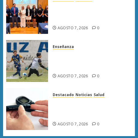
Poder Judicial de Michoacán
llama a juzgar con perspectiva
de bienestar animal
AGOSTO 7, 2026
0
Enseñanza
Atlético Morelia-UMSNH
debuta con triunfo en la Copa
Metropolitana
AGOSTO 7, 2026
0
Destacado
Noticias
Salud
Diabetes provoca más muertes
en Michoacán que el promedio
del país
AGOSTO 7, 2026
0