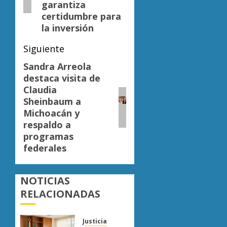
garantiza
certidumbre para
la inversión
Siguiente
Sandra Arreola
Siguiente
destaca visita de
entrada:
Claudia
Sheinbaum a
Michoacán y
respaldo a
programas
federales
NOTICIAS
RELACIONADAS
Justicia