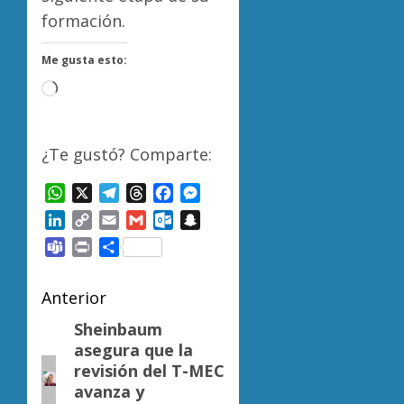
formación.
Me gusta esto:
Cargando...
¿Te gustó? Comparte:
WhatsApp
X
Telegram
Threads
Facebook
Messenger
LinkedIn
Copy
Email
Gmail
Outlook.com
Snapchat
Link
Teams
Print
Compartir
Navegación
Anterior
de
Sheinbaum
Entrada
asegura que la
anterior:
entradas
revisión del T-MEC
avanza y