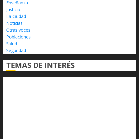
Enseñanza
Justicia
La Ciudad
Noticias
Otras voces
Poblaciones
Salud
Seguridad
TEMAS DE INTERÉS
Alfredo Ramírez Bedolla
Claudia Sheinbaum
Congreso del Estado
Congreso de Michoacán
Derechos Humanos
Educación Superior
Michoacán
Morelia
Poder Judicial de Michoacán
Seguridad