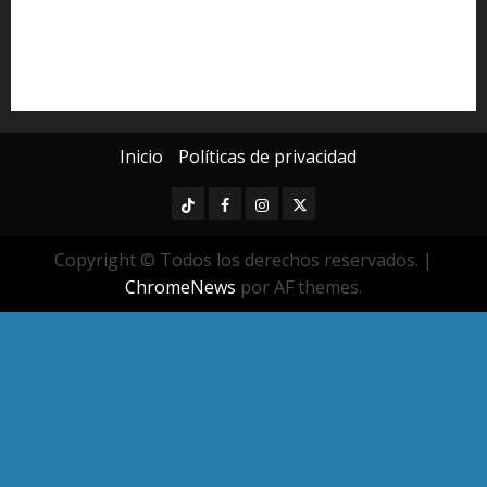
seguridad pública
UMSNH
Universidad Michoacana
Yarabí Ávila
Inicio
Políticas de privacidad
TikTok
Facebook
Instagram
Twitter
Copyright © Todos los derechos reservados.
|
ChromeNews
por AF themes.