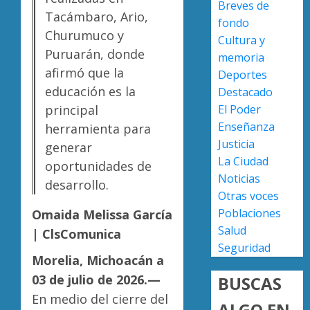
Breves de
a
Tacámbaro, Ario,
AGOSTO
fondo
militar
Poder
7, 2026
Churumuco y
Cultura y
en
Judicial
0
Puruarán, donde
carrete
de
memoria
de
afirmó que la
Michoa
Deportes
Sinaloa
llama
4
educación es la
Destacado
a
principal
El Poder
AGOSTO
juzgar
7, 2026
Enseñanza
herramienta para
con
Atlétic
Justicia
0
generar
perspec
Morelia
La Ciudad
de
UMSNH
oportunidades de
Noticias
bienest
debuta
desarrollo.
animal
con
Otras voces
5
triunfo
Poblaciones
Omaida Melissa García
AGOSTO
en
Salud
7, 2026
| ClsComunica
la
Seguridad
0
Copa
Morelia, Michoacán a
Metrop
03 de julio de 2026.—
BUSCAS
En medio del cierre del
AGOSTO
ALGO EN
7, 2026