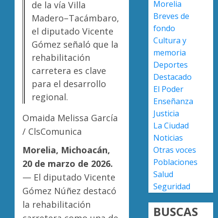
Morelia
de la vía Villa
Civil
person
Breves de
Madero–Tacámbaro,
este
en
fondo
6
Caltzon
el diputado Vicente
Congre
de
Cultura y
de
Gómez señaló que la
AGOSTO
agosto
Michoa
memoria
5, 2026
rehabilitación
reform
Deportes
AGOSTO
carretera es clave
0
Ley
4
5, 2026
Destacado
para el desarrollo
Orgáni
El Poder
0
Municip
regional.
Enseñanza
para
Moreli
Justicia
fortale
Omaida Melissa García
fortale
La Ciudad
gobier
su
/ ClsComunica
Noticias
locales
atracti
Morelia, Michoacán,
turístic
Otras voces
5
AGOSTO
julio
Poblaciones
20 de marzo de 2026.
5, 2026
deja
Salud
— El diputado Vicente
0
mayor
Seguridad
Gómez Núñez destacó
afluenc
de
la rehabilitación
BUSCAS
visitan
carretera como una de