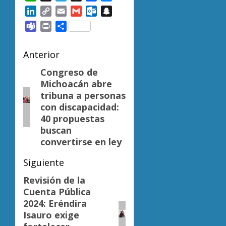
LinkedIn
Copy
Email
Gmail
Outlook.com
Snapchat
Link
Teams
Print
Compartir
Navegación
Anterior
de
Congreso de
Entrada
Michoacán abre
anterior:
entradas
tribuna a personas
con discapacidad:
40 propuestas
buscan
convertirse en ley
Siguiente
Revisión de la
Siguiente
Cuenta Pública
entrada:
2024: Eréndira
Isauro exige