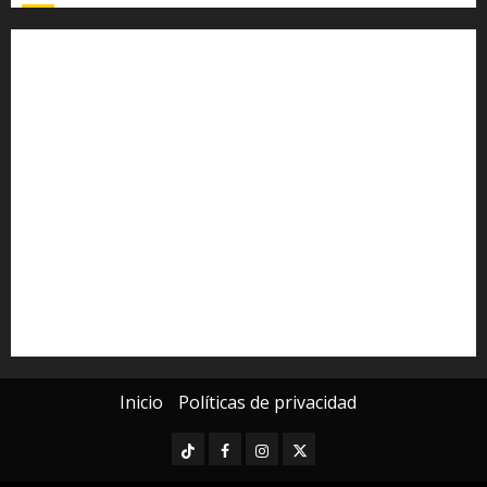
Alfredo Ramírez Bedolla
Claudia Sheinbaum
Congreso del Estado
Congreso de Michoacán
Derechos Humanos
Educación Superior
Michoacán
Morelia
Poder Judicial de Michoacán
Seguridad
seguridad pública
UMSNH
Universidad Michoacana
Yarabí Ávila
Inicio
Políticas de privacidad
TikTok
Facebook
Instagram
Twitter