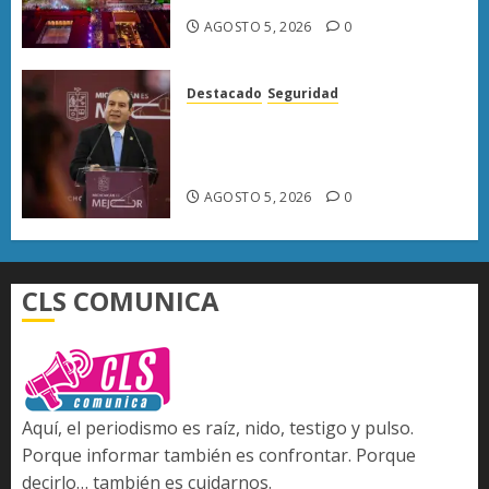
AGOSTO 5, 2026
0
Destacado
Seguridad
«FGE prioriza desmantelar
redes criminales para evitar su
reorganización»
AGOSTO 5, 2026
0
CLS COMUNICA
Aquí, el periodismo es raíz, nido, testigo y pulso.
Porque informar también es confrontar. Porque
decirlo… también es cuidarnos.