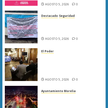
AGOSTO 5, 2026
0
Destacado
Seguridad
Narcomanta exhibe
acusaciones contra seis
personas en Caltzontzin
AGOSTO 5, 2026
0
El Poder
Congreso de Michoacán
reforma Ley Orgánica
Municipal para fortalecer
gobiernos locales
AGOSTO 5, 2026
0
Ayuntamiento Morelia
Morelia fortalece su atractivo
turístico; julio deja mayor
afluencia de visitantes