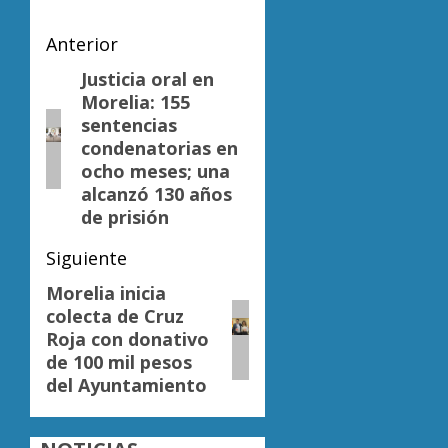
Navegación
Anterior
de
Justicia oral en
Entrada
Morelia: 155
anterior:
entradas
sentencias
condenatorias en
ocho meses; una
alcanzó 130 años
de prisión
Siguiente
Morelia inicia
Siguiente
colecta de Cruz
entrada:
Roja con donativo
de 100 mil pesos
del Ayuntamiento