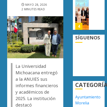
AGOSTO
militar
Poder
MAYO 28, 2026
7, 2026
en
Judicial
2 MINUTES READ
0
carrete
de
de
Michoa
Sinaloa
llama
4
a
AGOSTO
juzgar
SÍGUENOS
7, 2026
con
Atlétic
0
perspec
Morelia
de
UMSNH
bienest
debuta
animal
con
5
La Universidad
triunfo
AGOSTO
Michoacana entregó
en
7, 2026
la
“Basta
a la ANUIES sus
0
CATEGORÍ
Copa
de
informes financieros
Metrop
carroña
y académicos de
Juan
Ayuntamiento
AGOSTO
2025. La institución
Manzo
1
7, 2026
Morelia
destacó
rechaz