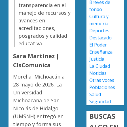
Breves de
0
versión
transparencia en el
fondo
de
Escoba
manejo de recursos y
Cultura y
Anabel
de
avances en
Hernán
Platino
memoria
acreditaciones,
sobre
recono
Deportes
asesin
posgrados y calidad
trabajo
2
Destacado
de
del
educativa.
El Poder
Carlos
person
Enseñanza
Manzo
de
Presun
Sara Martínez |
Justicia
limpia
sicarios
ClsComunica
AGOSTO
La Ciudad
de
exhibe
7, 2026
Noticias
Morelia
armas
Morelia, Michoacán a
0
Alfons
y
Otras voces
3
28 mayo de 2026. La
Martín
provoc
Poblaciones
Universidad
a
Salud
AGOSTO
militar
Poder
Michoacana de San
7, 2026
Seguridad
en
Judicial
Nicolás de Hidalgo
0
carrete
de
BUSCAS
(UMSNH) entregó en
de
Michoa
Sinaloa
tiempo y forma sus
llama
ALGO EN
4