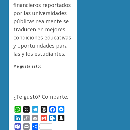
financieros reportados
por las universidades
públicas realmente se
traducen en mejores
condiciones educativas
y oportunidades para
las y los estudiantes.
Me gusta esto:
¿Te gustó? Comparte:
WhatsApp
X
Telegram
Threads
Facebook
Messenger
LinkedIn
Copy
Email
Gmail
Outlook.com
Snapchat
Link
Teams
Print
Compartir