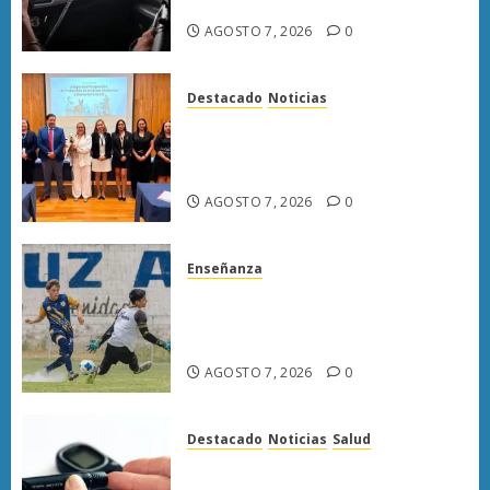
en carretera de Sinaloa
AGOSTO 7, 2026
0
Destacado
Noticias
Poder Judicial de Michoacán
llama a juzgar con perspectiva
de bienestar animal
AGOSTO 7, 2026
0
Enseñanza
Atlético Morelia-UMSNH
debuta con triunfo en la Copa
Metropolitana
AGOSTO 7, 2026
0
Destacado
Noticias
Salud
Diabetes provoca más muertes