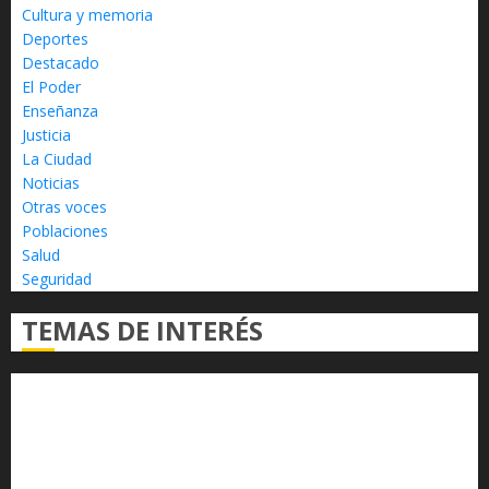
Cultura y memoria
Deportes
Destacado
El Poder
Enseñanza
Justicia
La Ciudad
Noticias
Otras voces
Poblaciones
Salud
Seguridad
TEMAS DE INTERÉS
Alfredo Ramírez Bedolla
Claudia Sheinbaum
Congreso del Estado
Congreso de Michoacán