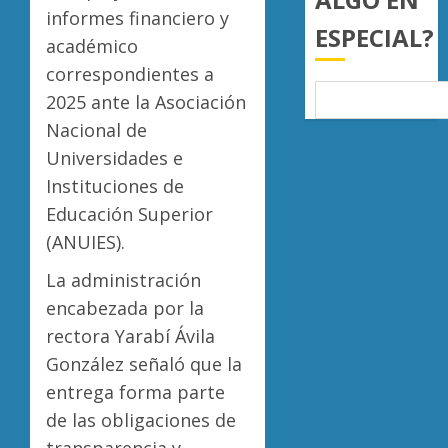
a
informes financiero y
AGOSTO
ESPECIAL?
juzgar
7, 2026
académico
con
Atlétic
0
correspondientes a
perspec
Morelia
de
2025 ante la Asociación
UMSNH
bienest
debuta
Nacional de
animal
con
5
Universidades e
triunfo
AGOSTO
Instituciones de
en
7, 2026
la
Educación Superior
0
Copa
(ANUIES).
Metrop
La administración
AGOSTO
encabezada por la
7, 2026
rectora Yarabí Ávila
0
González señaló que la
entrega forma parte
de las obligaciones de