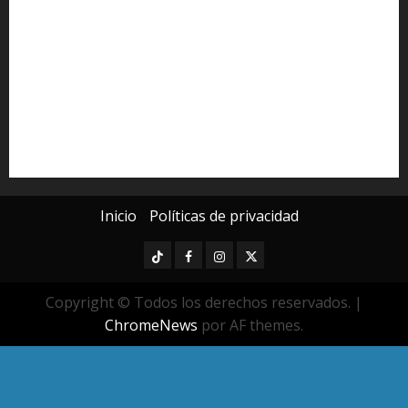
Derechos Humanos
Educación Superior
Michoacán
Morelia
Poder Judicial de Michoacán
Seguridad
seguridad pública
UMSNH
Universidad Michoacana
Yarabí Ávila
Inicio
Políticas de privacidad
TikTok
Facebook
Instagram
Twitter
Copyright © Todos los derechos reservados.
|
ChromeNews
por AF themes.