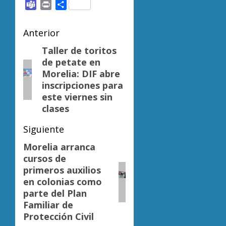
Link
Teams
Print
Compartir
Navegación
Anterior
de
Taller de toritos
Entrada
de petate en
anterior:
entradas
Morelia: DIF abre
inscripciones para
este viernes sin
clases
Siguiente
Morelia arranca
Siguiente
cursos de
entrada:
primeros auxilios
en colonias como
parte del Plan
Familiar de
Protección Civil