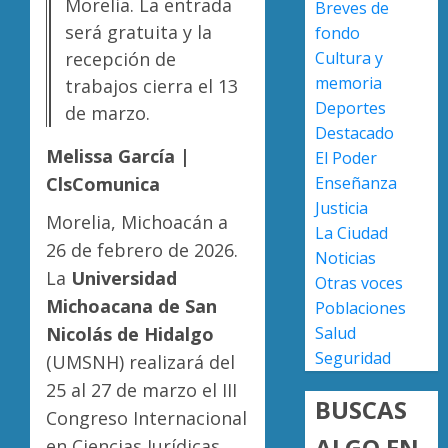
Morelia. La entrada
Breves de
en
en
será gratuita y la
fondo
lograrl
Michoa
APEAM
Cultura y
con
recepción de
confía
AGOSTO
más
en
memoria
trabajos cierra el 13
6, 2026
de
reactiv
Deportes
de marzo.
0
19
export
4
Destacado
mil
de
Melissa García |
El Poder
hectár
aguaca
Enseñanza
ClsComunica
a
Desapa
AGOSTO
Justicia
EU
y
Morelia, Michoacán a
6, 2026
La Ciudad
tras
termin
26 de febrero de 2026.
0
Noticias
diálogo
en
La
Universidad
binacio
las
Otras voces
5
filas
Michoacana de San
Poblaciones
AGOSTO
del
Salud
Nicolás de Hidalgo
6, 2026
crimen
Seguridad
(UMSNH) realizará del
0
organiz
25 al 27 de marzo el III
BUSCAS
AGOSTO
Congreso Internacional
6, 2026
ALGO EN
en Ciencias Jurídicas,