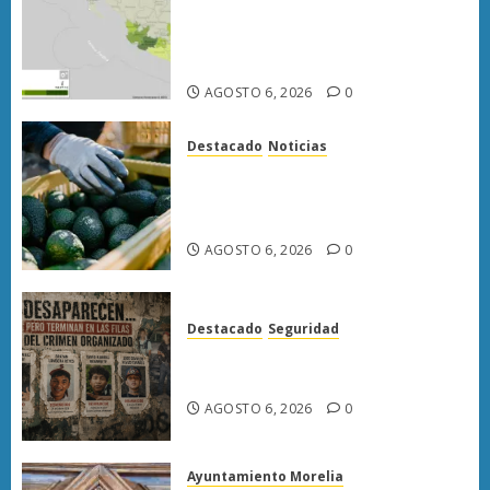
sembrada de aguacate en
Michoacán con más de 19 mil
hectáreas
AGOSTO 6, 2026
0
Destacado
Noticias
APEAM confía en reactivar
exportación de aguacate a EU
tras diálogo binacional
AGOSTO 6, 2026
0
Destacado
Seguridad
Desaparecen… y terminan en
las filas del crimen organizado.
AGOSTO 6, 2026
0
Ayuntamiento Morelia