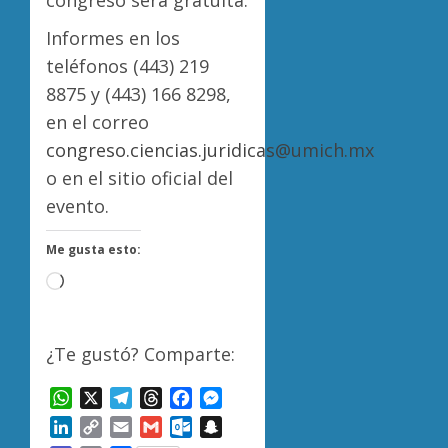
congreso será gratuita.
Informes en los
teléfonos (443) 219
8875 y (443) 166 8298,
en el correo
congreso.ciencias.juridicas@umich.mx
o en el sitio oficial del
evento.
Me gusta esto:
Cargando...
¿Te gustó? Comparte:
WhatsApp
X
Telegram
Threads
Facebook
Messenger
LinkedIn
Copy
Email
Gmail
Outlook.com
Snapchat