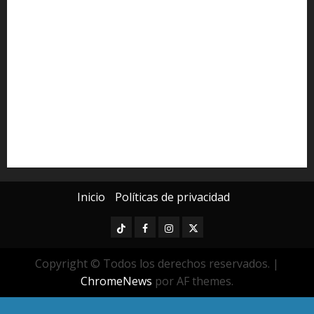
Congreso del Estado
Congreso de Michoacán
Derechos Humanos
Educación Superior
Michoacán
Morelia
Poder Judicial de Michoacán
Seguridad
seguridad pública
UMSNH
Universidad Michoacana
Yarabí Ávila
Inicio
Políticas de privacidad
TikTok
Facebook
Instagram
Twitter
Copyright © Todos los derechos reservados.
|
ChromeNews
por AF themes.