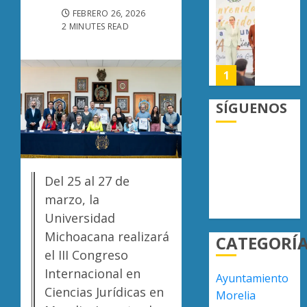
crimen
UMSNH
FEBRERO 26, 2026
0
organiz
fortale
2 MINUTES READ
vínculo
AGOSTO
con
6, 2026
familia
1
0
de
nuevo
SÍGUENOS
ingreso
Moreli
en
obtien
prepara
certifi
de
ISO
Uruapa
27001
Del 25 al 27 de
2
y
marzo, la
AGOSTO
asegur
6, 2026
Universidad
ser
Uruapa
0
Michoacana realizará
CATEGORÍ
el
lidera
el III Congreso
primer
superfi
munici
sembra
Internacional en
Ayuntamiento
del
de
3
Ciencias Jurídicas en
Morelia
país
aguaca