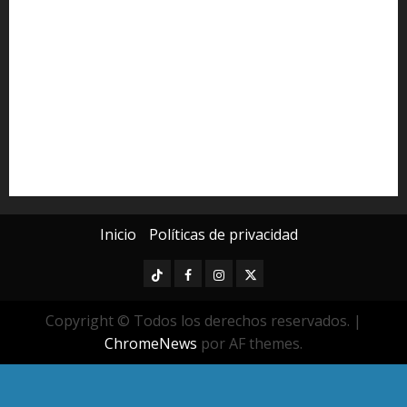
Derechos Humanos
Educación Superior
Michoacán
Morelia
Poder Judicial de Michoacán
Seguridad
seguridad pública
UMSNH
Universidad Michoacana
Yarabí Ávila
Inicio
Políticas de privacidad
TikTok
Facebook
Instagram
Twitter
Copyright © Todos los derechos reservados.
|
ChromeNews
por AF themes.