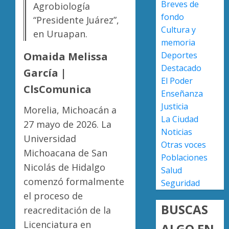
Breves de
Agrobiología
nuevo
fondo
ingreso
“Presidente Juárez”,
Moreli
Cultura y
en
obtien
en Uruapan.
prepara
certifi
memoria
de
ISO
Omaida Melissa
Deportes
Uruapa
27001
2
Destacado
García |
y
El Poder
AGOSTO
asegur
ClsComunica
6, 2026
Enseñanza
ser
Uruapa
Justicia
0
Morelia, Michoacán a
el
lidera
La Ciudad
primer
superfi
27 mayo de 2026. La
Noticias
munici
sembra
Universidad
del
de
Otras voces
3
Michoacana de San
país
aguaca
Poblaciones
en
Nicolás de Hidalgo
en
Salud
lograrl
Michoa
APEAM
comenzó formalmente
Seguridad
con
confía
el proceso de
AGOSTO
más
en
6, 2026
BUSCAS
reacreditación de la
de
reactiv
0
19
Licenciatura en
export
ALGO EN
4