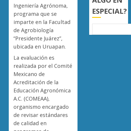
mil
de
Ingeniería Agrónoma,
ESPECIAL?
hectár
aguaca
programa que se
a
Desapa
AGOSTO
imparte en la Facultad
EU
y
6, 2026
tras
de Agrobiología
termin
0
diálogo
en
“Presidente Juárez”,
binacio
las
5
ubicada en Uruapan.
filas
AGOSTO
del
La evaluación es
6, 2026
crimen
realizada por el Comité
0
organiz
Mexicano de
AGOSTO
Acreditación de la
6, 2026
Educación Agronómica
0
A.C. (COMEAA),
organismo encargado
de revisar estándares
de calidad en