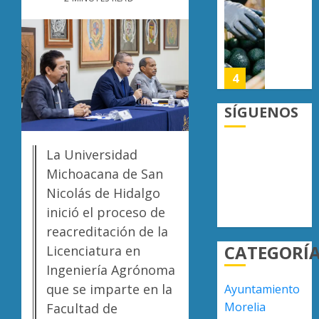
lograrl
Michoa
APEAM
con
confía
AGOSTO
más
en
6, 2026
de
reactiv
0
19
export
4
mil
de
hectár
aguaca
SÍGUENOS
a
Desapa
AGOSTO
EU
y
6, 2026
La Universidad
tras
termin
0
diálogo
en
Michoacana de San
binacio
las
5
Nicolás de Hidalgo
filas
inició el proceso de
AGOSTO
del
6, 2026
reacreditación de la
crimen
UMSNH
0
CATEGORÍ
organiz
Licenciatura en
fortale
vínculo
Ingeniería Agrónoma
AGOSTO
con
6, 2026
que se imparte en la
Ayuntamiento
familia
1
Morelia
Facultad de
0
de