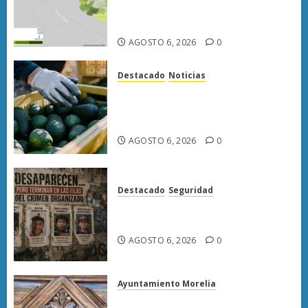
Michoacán con más de 19 mil
hectáreas
AGOSTO 6, 2026
0
Destacado
Noticias
APEAM confía en reactivar
exportación de aguacate a EU
tras diálogo binacional
AGOSTO 6, 2026
0
Destacado
Seguridad
Desaparecen… y terminan en
las filas del crimen organizado.
AGOSTO 6, 2026
0
Ayuntamiento Morelia
Rehabilitación del Centro