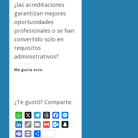
¿las acreditaciones
garantizan mejores
oportunidades
profesionales o se han
convertido solo en
requisitos
administrativos?
Me gusta esto:
¿Te gustó? Comparte:
WhatsApp
X
Telegram
Threads
Facebook
Messenger
LinkedIn
Copy
Email
Gmail
Outlook.com
Snapchat
Link
Teams
Print
Compartir