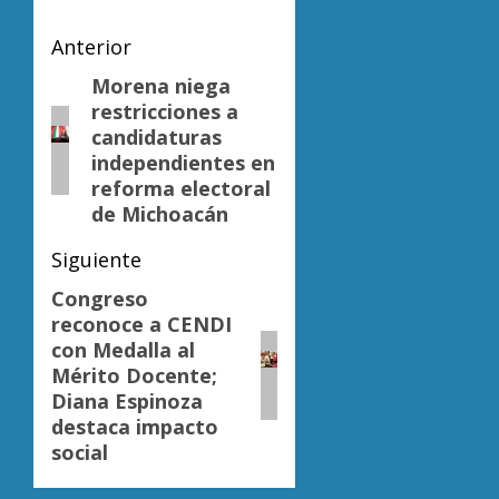
Navegación
Anterior
de
Morena niega
Entrada
restricciones a
anterior:
entradas
candidaturas
independientes en
reforma electoral
de Michoacán
Siguiente
Congreso
Siguiente
reconoce a CENDI
entrada:
con Medalla al
Mérito Docente;
Diana Espinoza
destaca impacto
social