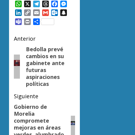
WhatsApp
X
Telegram
Threads
Facebook
Messenger
LinkedIn
Copy
Email
Gmail
Outlook.com
Snapchat
Link
Teams
Print
Compartir
Navegación
Anterior
de
Bedolla prevé
Entrada
cambios en su
anterior:
entradas
gabinete ante
futuras
aspiraciones
políticas
Siguiente
Gobierno de
Siguiente
Morelia
entrada:
compromete
mejoras en áreas
verdes, alumbrado