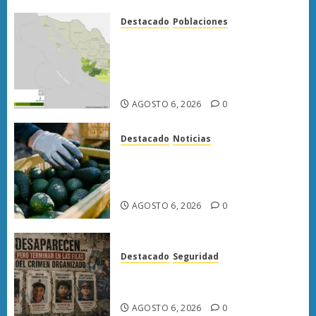
Destacado
Poblaciones
Uruapan lidera superficie
sembrada de aguacate en
Michoacán con más de 19 mil
hectáreas
AGOSTO 6, 2026
0
Destacado
Noticias
APEAM confía en reactivar
exportación de aguacate a EU
tras diálogo binacional
AGOSTO 6, 2026
0
Destacado
Seguridad
Desaparecen… y terminan en
las filas del crimen organizado.
AGOSTO 6, 2026
0