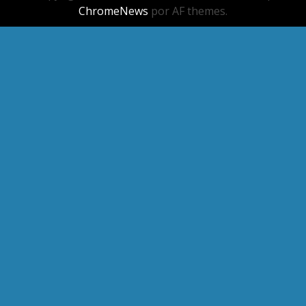
ChromeNews
por AF themes.