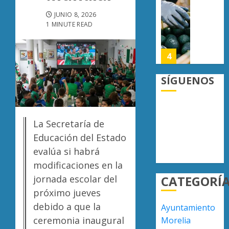
lograrl
Michoa
APEAM
JUNIO 8, 2026
con
confía
1 MINUTE READ
AGOSTO
más
en
6, 2026
de
reactiv
0
19
export
4
mil
de
hectár
aguaca
SÍGUENOS
a
Desapa
AGOSTO
EU
y
6, 2026
tras
termin
0
diálogo
en
La Secretaría de
binacio
las
5
Educación del Estado
filas
evalúa si habrá
AGOSTO
del
6, 2026
modificaciones en la
crimen
UMSNH
0
CATEGORÍ
jornada escolar del
organiz
fortale
vínculo
próximo jueves
AGOSTO
con
debido a que la
6, 2026
Ayuntamiento
familia
1
ceremonia inaugural
Morelia
0
de