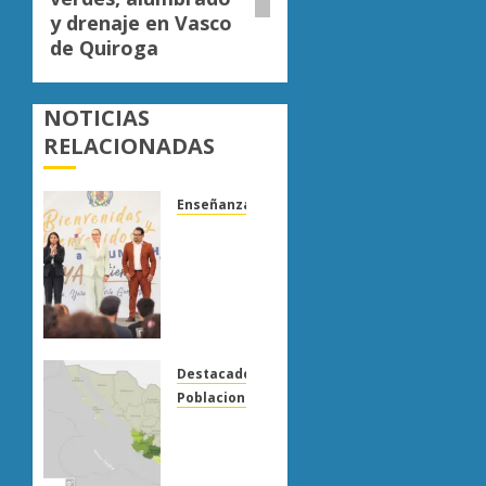
y drenaje en Vasco
de Quiroga
NOTICIAS
RELACIONADAS
Enseñanza
UMSNH
fortalece
vínculo
con
familias
de
nuevo
Destacado
ingreso
Poblaciones
en
Uruapan
preparatorias
lidera
de
superficie