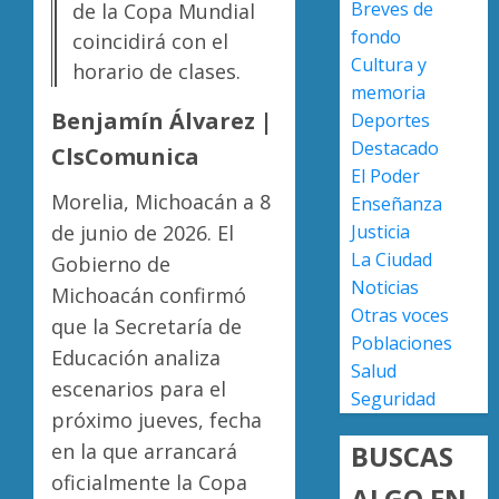
Breves de
de la Copa Mundial
nuevo
fondo
ingreso
coincidirá con el
Moreli
Cultura y
en
obtien
horario de clases.
prepara
certifi
memoria
de
ISO
Benjamín Álvarez |
Deportes
Uruapa
27001
2
Destacado
ClsComunica
y
El Poder
AGOSTO
asegur
6, 2026
Morelia, Michoacán a 8
Enseñanza
ser
Uruapa
Justicia
0
de junio de 2026. El
el
lidera
La Ciudad
primer
Gobierno de
superfi
Noticias
munici
sembra
Michoacán confirmó
del
de
Otras voces
3
que la Secretaría de
país
aguaca
Poblaciones
Educación analiza
en
en
Salud
lograrl
Michoa
escenarios para el
APEAM
Seguridad
con
confía
próximo jueves, fecha
AGOSTO
más
en
6, 2026
BUSCAS
en la que arrancará
de
reactiv
0
oficialmente la Copa
19
export
ALGO EN
4