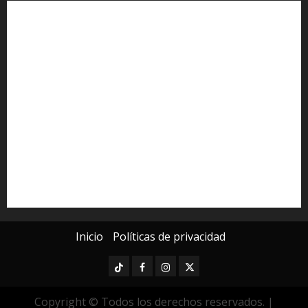
Alfredo Ramírez Bedolla
Claudia Sheinbaum
Congreso del Estado
Congreso de Michoacán
Derechos Humanos
Educación Superior
Michoacán
Morelia
Poder Judicial de Michoacán
Seguridad
seguridad pública
UMSNH
Universidad Michoacana
Yarabí Ávila
Inicio
Políticas de privacidad
TikTok
Facebook
Instagram
Twitter
Copyright © Todos los derechos reservados.
|