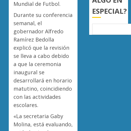
mil
de
Mundial de Futbol.
ESPECIAL?
hectár
aguaca
Durante su conferencia
a
Desapa
AGOSTO
EU
semanal, el
y
6, 2026
tras
termin
gobernador Alfredo
0
diálogo
en
Ramírez Bedolla
binacio
las
5
explicó que la revisión
filas
AGOSTO
del
se lleva a cabo debido
6, 2026
crimen
a que la ceremonia
0
organiz
inaugural se
AGOSTO
desarrollará en horario
6, 2026
matutino, coincidiendo
0
con las actividades
escolares.
«La secretaria Gaby
Molina, está evaluando,