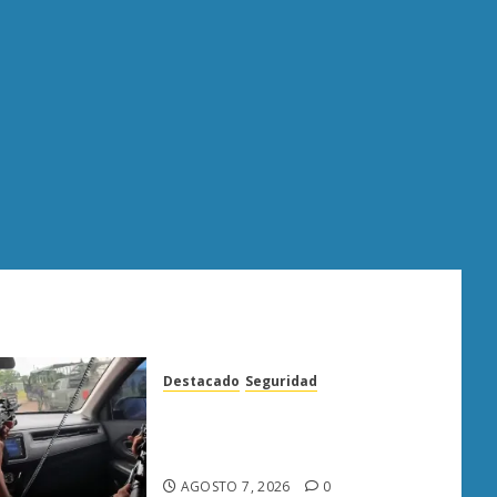
Destacado
Seguridad
Presuntos sicarios exhiben
armas y provocan a militares
en carretera de Sinaloa
AGOSTO 7, 2026
0