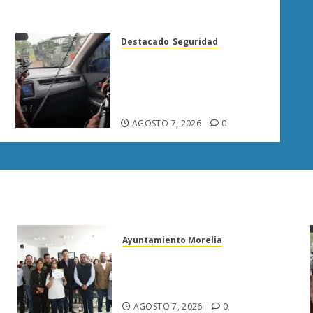
Destacado
Seguridad
Presuntos sicarios exhiben
armas y provocan a
militares en carretera de
Sinaloa
AGOSTO 7, 2026
0
Ayuntamiento Morelia
Escoba de Platino reconoce
trabajo del personal de limpia
de Morelia: Alfonso Martínez
AGOSTO 7, 2026
0