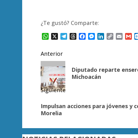
¿Te gustó? Comparte:
WhatsApp
X
Telegram
Threads
Facebook
Messenger
LinkedIn
Copy
Email
Gm
Link
Navegación
Anterior
de
Entrada
Diputado reparte ensere
anterior:
entradas
Michoacán
Siguiente
Siguiente
Impulsan acciones para jóvenes y c
entrada:
Morelia