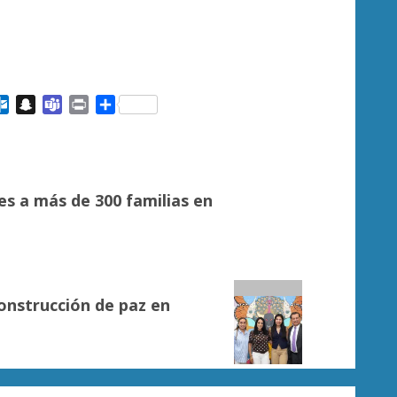
ail
Outlook.com
Snapchat
Teams
Print
Compartir
s a más de 300 familias en
onstrucción de paz en