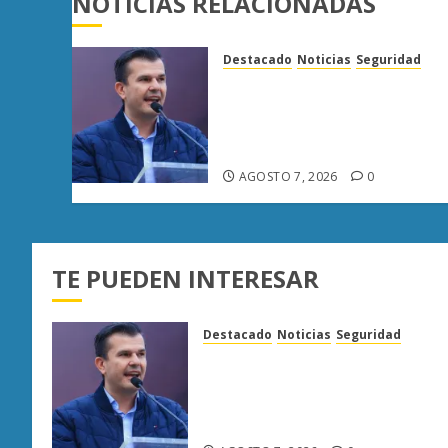
NOTICIAS RELACIONADAS
Destacado
Noticias
Seguridad
“Basta de carroña”: Juan
Manzo rechaza versión de
Anabel Hernández sobre
asesinato de Carlos Manzo
AGOSTO 7, 2026
0
TE PUEDEN INTERESAR
Destacado
Noticias
Seguridad
“Basta de carroña”: Juan
Manzo rechaza versión de
Anabel Hernández sobre
asesinato de Carlos Manzo