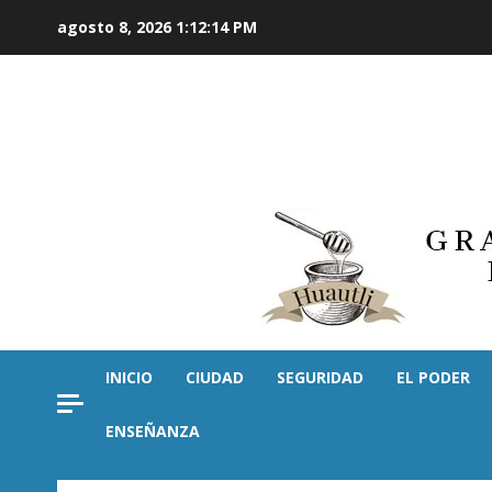
Saltar
agosto 8, 2026
1:12:15 PM
al
contenido
INICIO
CIUDAD
SEGURIDAD
EL PODER
ENSEÑANZA