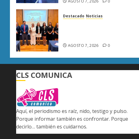
AGOSTO 7, 2026
0
Destacado
Noticias
Poder Judicial de Michoacán
llama a juzgar con perspectiv
de bienestar animal
AGOSTO 7, 2026
0
CLS COMUNICA
Aquí, el periodismo es raíz, nido, testigo y pulso.
Porque informar también es confrontar. Porque
decirlo… también es cuidarnos.