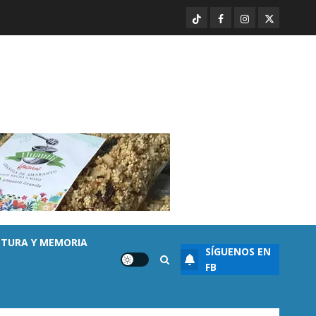
TikTok
Facebook
Instagram
Twitter
Destacado
Noticias
Seguridad
“Basta de carroña”: Juan Manzo
rechaza versión de Anabel
Hernández sobre asesinato de
Carlos Manzo
1
AGOSTO 7, 2026
0
Ayuntamiento Morelia
Escoba de Platino reconoce
trabajo del personal de limpia
de Morelia: Alfonso Martínez
AGOSTO 7, 2026
0
2
LTURA Y MEMORIA
SÍGUENOS EN
Destacado
Seguridad
FB
Presuntos sicarios exhiben
armas y provocan a militares
en carretera de Sinaloa