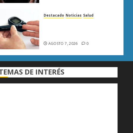
Destacado
Noticias
Salud
Diabetes provoca más
muertes en Michoacán que el
promedio del país
AGOSTO 7, 2026
0
TEMAS DE INTERÉS
Alfredo Ramírez Bedolla
Claudia Sheinbaum
Congreso del Estado
Congreso de Michoacán
Derechos Humanos
Educación Superior
Michoacán
Morelia