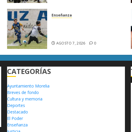
Enseñanza
Atlético Morelia-UMSNH
a
debuta con triunfo en la Copa
Metropolitana
AGOSTO 7, 2026
0
CATEGORÍAS
Ayuntamiento Morelia
Breves de fondo
Cultura y memoria
Deportes
Destacado
El Poder
Enseñanza
Justicia