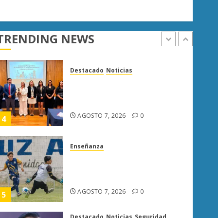
AGOSTO 7, 2026
0
3
Destacado
Noticias
TRENDING NEWS
Poder Judicial de Michoacán
llama a juzgar con perspectiva
de bienestar animal
AGOSTO 7, 2026
0
4
Enseñanza
Atlético Morelia-UMSNH
debuta con triunfo en la Copa
Metropolitana
AGOSTO 7, 2026
0
5
Destacado
Noticias
Seguridad
“Basta de carroña”: Juan Manzo
rechaza versión de Anabel
Hernández sobre asesinato de