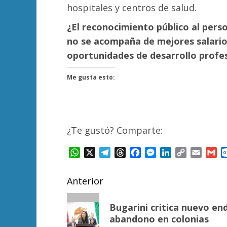
hospitales y centros de salud.
¿El reconocimiento público al perso
no se acompaña de mejores salarios
oportunidades de desarrollo profe
Me gusta esto:
¿Te gustó? Comparte:
WhatsApp
X
Telegram
Threads
Facebook
Messenger
LinkedIn
Copy
Email
Gm
Link
Navegación
Anterior
de
Entrada
Bugarini critica nuevo e
anterior:
entradas
abandono en colonias