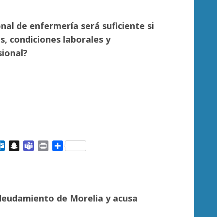
nal de enfermería será suficiente si
, condiciones laborales y
sional?
ail
Outlook.com
Snapchat
Teams
Print
Compartir
ndeudamiento de Morelia y acusa