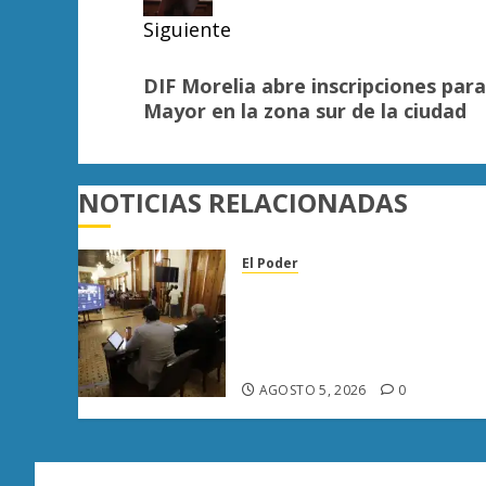
Siguiente
Siguiente
DIF Morelia abre inscripciones par
entrada:
Mayor en la zona sur de la ciudad
NOTICIAS RELACIONADAS
El Poder
Congreso de Michoacán
reforma Ley Orgánica
Municipal para fortalecer
gobiernos locales
AGOSTO 5, 2026
0