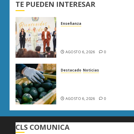
TE PUEDEN INTERESAR
Enseñanza
UMSNH fortalece vínculo con
familias de nuevo ingreso en
preparatorias de Uruapan
AGOSTO 6, 2026
0
Destacado
Noticias
APEAM confía en reactivar
exportación de aguacate a EU
tras diálogo binacional
AGOSTO 6, 2026
0
CLS COMUNICA