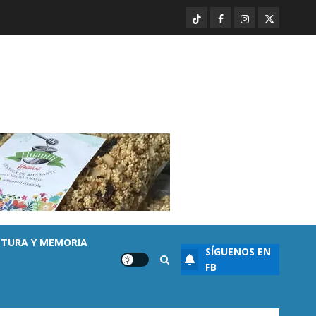
sembrada de aguacate en
TikTok
Facebook
Instagram
Twitter
Michoacán con más de 19 mil
hectáreas
3
AGOSTO 6, 2026
0
Destacado
Noticias
APEAM confía en reactivar
exportación de aguacate a EU
tras diálogo binacional
AGOSTO 6, 2026
0
4
Destacado
Seguridad
Desaparecen… y terminan en
las filas del crimen organizado.
LTURA Y MEMORIA
SÍGUENOS EN
AGOSTO 6, 2026
0
5
FB
Enseñanza