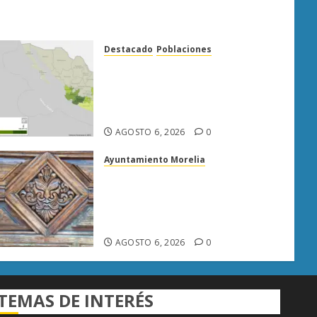
Destacado
Poblaciones
Uruapan lidera superficie
sembrada de aguacate en
Michoacán con más de 19 mil
hectáreas
AGOSTO 6, 2026
0
Ayuntamiento Morelia
Rehabilitación del Centro
Histórico de Morelia alcanza
40% de avance en edificios
emblemáticos
AGOSTO 6, 2026
0
TEMAS DE INTERÉS