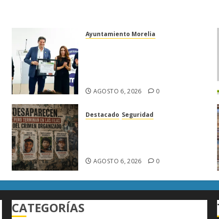
Ayuntamiento Morelia
Morelia obtiene certificación
ISO 27001 y asegura ser el
primer municipio del país en
lograrla
AGOSTO 6, 2026
0
Destacado
Seguridad
Desaparecen… y terminan en
las filas del crimen
organizado.
AGOSTO 6, 2026
0
CATEGORÍAS