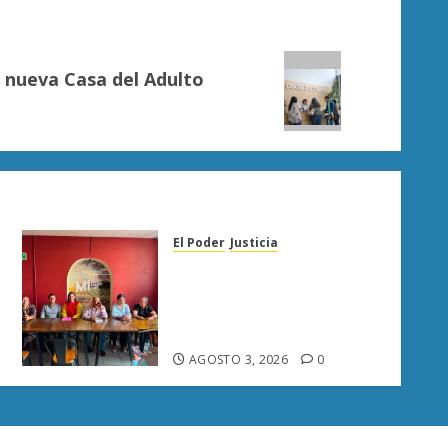
a nueva Casa del Adulto
El Poder
Justicia
Diana Espinoza llama a
fortalecer la unidad del PT
y respalda a Raúl Morón en
Sahuayo
AGOSTO 3, 2026
0