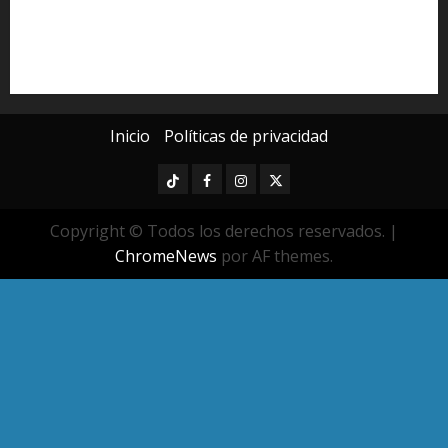
seguridad pública
UMSNH
Universidad Michoacana
Yarabí Ávila
Inicio
Políticas de privacidad
TikTok
Facebook
Instagram
Twitter
Copyright © Todos los derechos reservados.
|
ChromeNews
por AF themes.