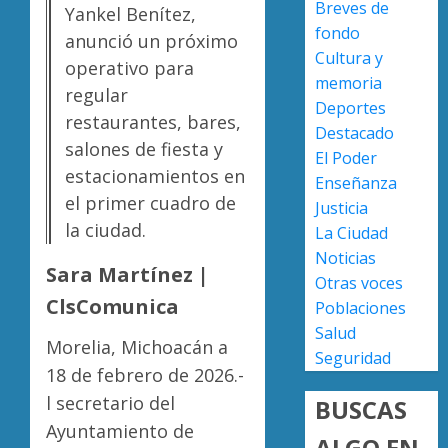
Breves de
0
Yankel Benítez,
versión
fondo
de
Escoba
anunció un próximo
Cultura y
Anabel
de
operativo para
Hernán
Platino
memoria
regular
sobre
recono
Deportes
restaurantes, bares,
asesin
trabajo
2
Destacado
de
del
salones de fiesta y
El Poder
Carlos
person
estacionamientos en
Enseñanza
Manzo
de
Presun
el primer cuadro de
Justicia
limpia
sicarios
AGOSTO
la ciudad.
La Ciudad
de
exhibe
7, 2026
Noticias
Morelia
armas
Sara Martínez |
0
Alfons
y
Otras voces
3
Martín
provoc
ClsComunica
Poblaciones
a
Salud
AGOSTO
Morelia, Michoacán a
militar
Poder
7, 2026
Seguridad
en
Judicial
18 de febrero de 2026.-
0
carrete
de
l secretario del
BUSCAS
de
Michoa
Ayuntamiento de
Sinaloa
llama
ALGO EN
4