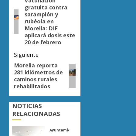
de
Vacunación
Entrada
gratuita contra
anterior:
entradas
sarampión y
rubéola en
Morelia: DIF
aplicará dosis este
20 de febrero
Siguiente
Morelia reporta
Siguiente
281 kilómetros de
entrada:
caminos rurales
rehabilitados
NOTICIAS
RELACIONADAS
Ayuntamiento Morelia