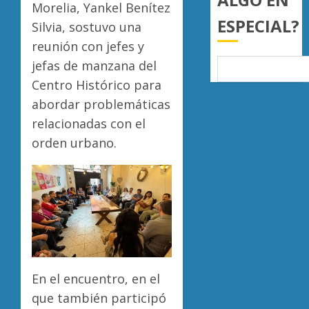
Morelia, Yankel Benítez
a
AGOSTO
ESPECIAL?
juzgar
Silvia, sostuvo una
7, 2026
con
Atlétic
reunión con jefes y
0
perspec
Morelia
jefas de manzana del
de
UMSNH
bienest
Centro Histórico para
debuta
animal
con
5
abordar problemáticas
triunfo
relacionadas con el
AGOSTO
en
7, 2026
orden urbano.
la
0
Copa
Metrop
AGOSTO
7, 2026
0
En el encuentro, en el
que también participó