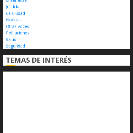
Enseñanza
Justicia
La Ciudad
Noticias
Otras voces
Poblaciones
Salud
Seguridad
TEMAS DE INTERÉS
Alfredo Ramírez Bedolla
Claudia Sheinbaum
Congreso del Estado
Congreso de Michoacán
Derechos Humanos
Educación Superior
Michoacán
Morelia
Poder Judicial de Michoacán
Seguridad