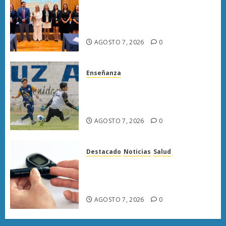
Poder Judicial de Michoacán
llama a juzgar con perspectiva
de bienestar animal
AGOSTO 7, 2026
0
Enseñanza
Atlético Morelia-UMSNH
debuta con triunfo en la Copa
Metropolitana
AGOSTO 7, 2026
0
Destacado
Noticias
Salud
Diabetes provoca más muertes
en Michoacán que el promedio
del país
AGOSTO 7, 2026
0