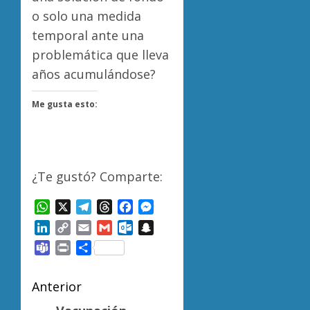
o solo una medida
temporal ante una
problemática que lleva
años acumulándose?
Me gusta esto:
¿Te gustó? Comparte:
WhatsApp
X
Telegram
Threads
Facebook
Messenger
LinkedIn
Copy
Email
Gmail
Outlook.com
Snapchat
Link
Teams
Print
Compartir
Navegación
Anterior