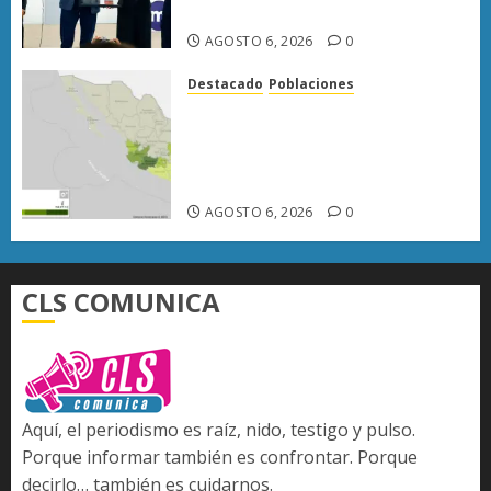
lograrla
AGOSTO 6, 2026
0
Destacado
Poblaciones
Uruapan lidera superficie
sembrada de aguacate en
Michoacán con más de 19 mil
hectáreas
AGOSTO 6, 2026
0
CLS COMUNICA
Aquí, el periodismo es raíz, nido, testigo y pulso.
Porque informar también es confrontar. Porque
decirlo… también es cuidarnos.