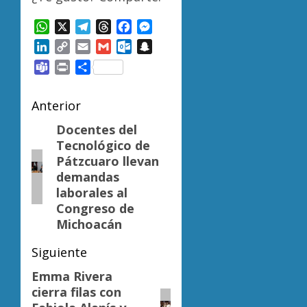
WhatsApp
X
Telegram
Threads
Facebook
Messenger
LinkedIn
Copy
Email
Gmail
Outlook.com
Snapchat
Link
Teams
Print
Compartir
Navegación
Anterior
de
Docentes del
Entrada
Tecnológico de
anterior:
entradas
Pátzcuaro llevan
demandas
laborales al
Congreso de
Michoacán
Siguiente
Emma Rivera
Siguiente
cierra filas con
entrada: