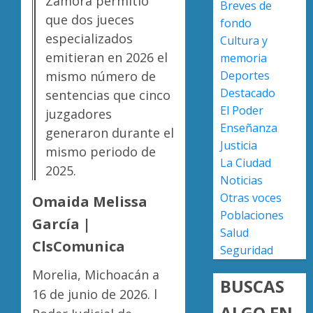
Zamora permitió
Breves de
en
en
que dos jueces
fondo
lograrl
la
Diabet
especializados
Cultura y
Copa
provoc
AGOSTO
Metrop
emitieran en 2026 el
más
memoria
6, 2026
muerte
Deportes
mismo número de
0
AGOSTO
en
2
Destacado
7, 2026
sentencias que cinco
Michoa
El Poder
juzgadores
0
que
Enseñanza
generaron durante el
el
Enferm
Justicia
promed
del
mismo periodo de
La Ciudad
del
corazó
2025.
Noticias
país
cobran
más
Otras voces
3
Omaida Melissa
AGOSTO
vidas
Poblaciones
7, 2026
García |
en
Salud
0
Michoa
UMSNH
ClsComunica
Seguridad
que
fortale
el
Morelia, Michoacán a
vínculo
BUSCAS
promed
con
16 de junio de 2026. l
del
familia
ALGO EN
4