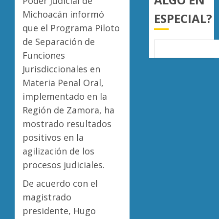
Poder Judicial de
país
de
Michoacán informó
ESPECIAL?
nuevo
AGOSTO
ingreso
que el Programa Piloto
Moreli
7, 2026
en
obtien
de Separación de
0
prepara
certifi
Funciones
de
ISO
Jurisdiccionales en
Uruapa
27001
5
y
Materia Penal Oral,
AGOSTO
asegur
implementado en la
6, 2026
ser
Región de Zamora, ha
0
el
mostrado resultados
primer
munici
positivos en la
del
agilización de los
país
procesos judiciales.
en
lograrl
De acuerdo con el
magistrado
AGOSTO
6, 2026
presidente, Hugo
0