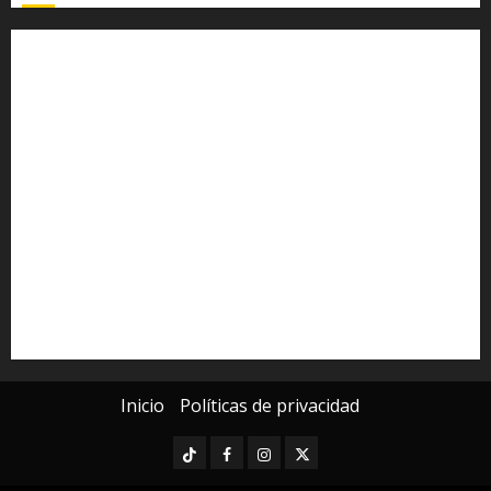
Alfredo Ramírez Bedolla
Claudia Sheinbaum
Congreso del Estado
Congreso de Michoacán
Derechos Humanos
Educación Superior
Michoacán
Morelia
Poder Judicial de Michoacán
Seguridad
seguridad pública
UMSNH
Universidad Michoacana
Yarabí Ávila
Inicio
Políticas de privacidad
TikTok
Facebook
Instagram
Twitter