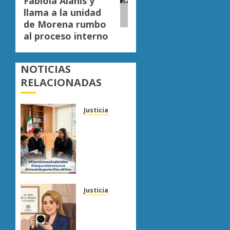
Fabiola Alanís y
llama a la unidad
de Morena rumbo
al proceso interno
NOTICIAS
RELACIONADAS
Justicia
Sala
Civil de
Zamora
ordena
revisar
demanda
para
Justicia
proteger
Capacitación
derechos
de
de un
actuarios