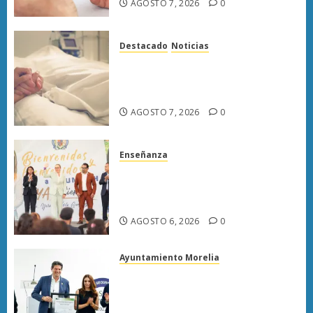
AGOSTO 7, 2026
0
Destacado
Noticias
Enfermedades del corazón
cobran más vidas en Michoacán
que el promedio del país
AGOSTO 7, 2026
0
Enseñanza
UMSNH fortalece vínculo con
familias de nuevo ingreso en
preparatorias de Uruapan
AGOSTO 6, 2026
0
Ayuntamiento Morelia
Morelia obtiene certificación
ISO 27001 y asegura ser el
primer municipio del país en