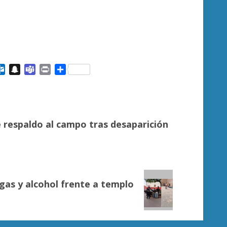
ail
Outlook.com
Snapchat
Teams
Print
Compartir
respaldo al campo tras desaparición
as y alcohol frente a templo