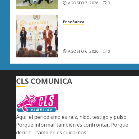
AGOSTO 7, 2026
0
Enseñanza
UMSNH fortalece vínculo con
familias de nuevo ingreso en
preparatorias de Uruapan
AGOSTO 6, 2026
0
CLS COMUNICA
Aquí, el periodismo es raíz, nido, testigo y pulso.
Porque informar también es confrontar. Porque
decirlo… también es cuidarnos.