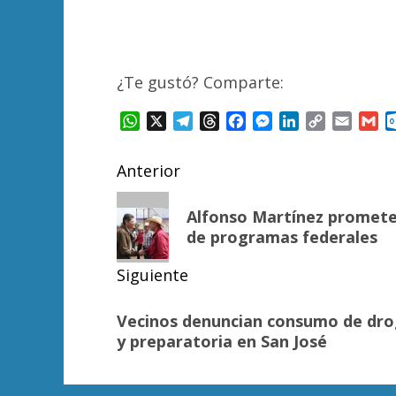
¿Te gustó? Comparte:
WhatsApp
X
Telegram
Threads
Facebook
Messenger
LinkedIn
Copy
Email
Gm
Link
Navegación
Anterior
de
Entrada
Alfonso Martínez promete 
anterior:
entradas
de programas federales
Siguiente
Siguiente
Vecinos denuncian consumo de drog
entrada:
y preparatoria en San José