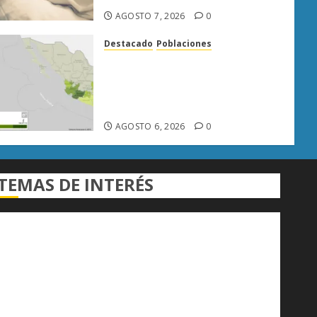
AGOSTO 7, 2026
0
Destacado
Poblaciones
Uruapan lidera superficie
sembrada de aguacate en
Michoacán con más de 19 mil
hectáreas
AGOSTO 6, 2026
0
TEMAS DE INTERÉS
Alfredo Ramírez Bedolla
Claudia Sheinbaum
Congreso del Estado
Congreso de Michoacán
Derechos Humanos
Educación Superior