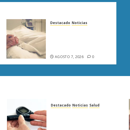
Destacado
Noticias
Enfermedades del corazón
cobran más vidas en
Michoacán que el promedio
del país
AGOSTO 7, 2026
0
Destacado
Noticias
Salud
Diabetes provoca más
muertes en Michoacán que el
promedio del país