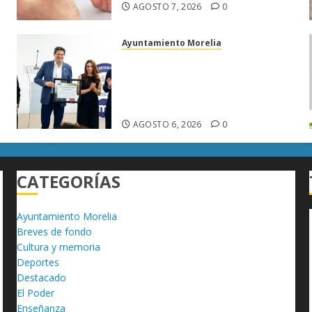
AGOSTO 7, 2026
0
Ayuntamiento Morelia
Morelia obtiene certificación
ISO 27001 y asegura ser el
primer municipio del país en
lograrla
AGOSTO 6, 2026
0
CATEGORÍAS
Ayuntamiento Morelia
Breves de fondo
Cultura y memoria
Deportes
Destacado
El Poder
Enseñanza