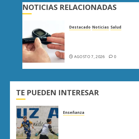
NOTICIAS RELACIONADAS
Destacado
Noticias
Salud
Diabetes provoca más
muertes en Michoacán que
el promedio del país
AGOSTO 7, 2026
0
TE PUEDEN INTERESAR
Enseñanza
Atlético Morelia-UMSNH
debuta con triunfo en la Copa
Metropolitana