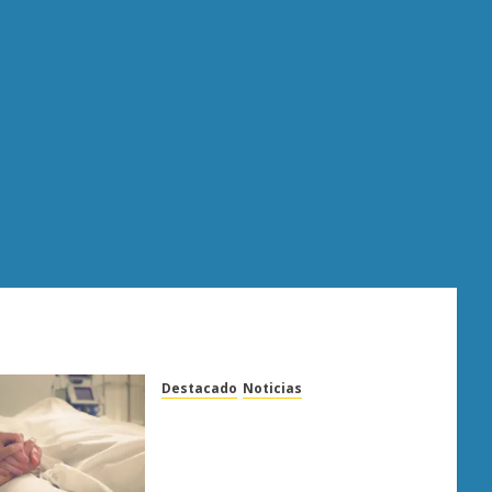
Destacado
Noticias
Enfermedades del corazón
cobran más vidas en
Michoacán que el promedio
del país