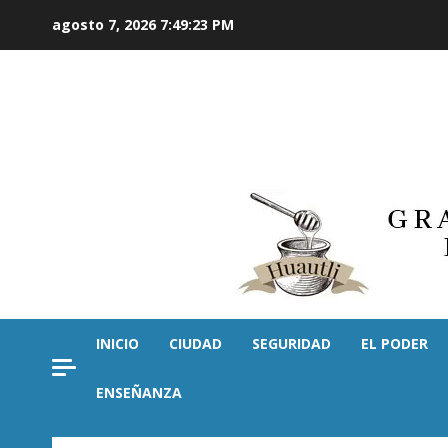
Saltar
agosto 7, 2026
7:49:24 PM
al
contenido
INICIO
CIUDAD
SEGURIDAD
EL PODER
ENSEÑANZA